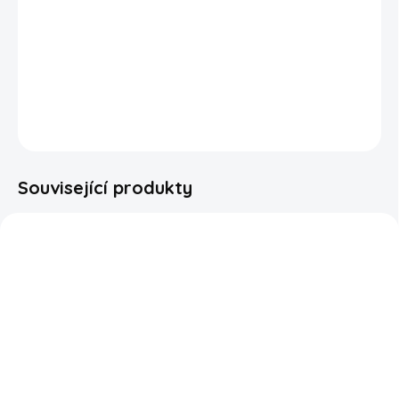
který dodává lehkou květinovou příchuť. Čokoládová
poleva s přídavkem matcha Uji naopak dodává
hořkosladký tón. Balení obsahuje 9 samostatně balených
balíčků tyčinek.
DETAILNÍ INFORMACE
ZEPTAT SE
HLÍDAT
Související produkty
SKLADEM
SKLADEM
KitKat Pineapple Tart