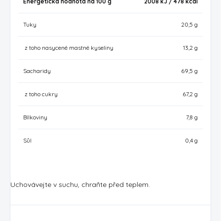
Energetická hodnota na 100 g
2008 kJ / 478
kcal
Tuky
20,5 g
z toho nasycené mastné kyseliny
13,2 g
Sacharidy
69,5 g
z toho cukry
67,2 g
Bílkoviny
7,8 g
Sůl
0,4 g
Uchovávejte v suchu, chraňte před teplem.