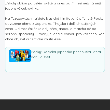
získaly oblibu po celém světě a dnes patří mezi nejznámější
japonské cukrovinky.
Na Tuzexovkách najdete klasické i limitované příchutě Pocky
dovezené přímo z Japonska, Thajska i dalších asijských
zemí. Od tradiční čokolády přes jahodu a matchu až po
sezónní speciality – Pocky je ideální volbou pro každého, kdo
chce objevit autentické chutě Asie.
Pocky: ikonická japonská pochoutka, která
dobyla svět
Z
á