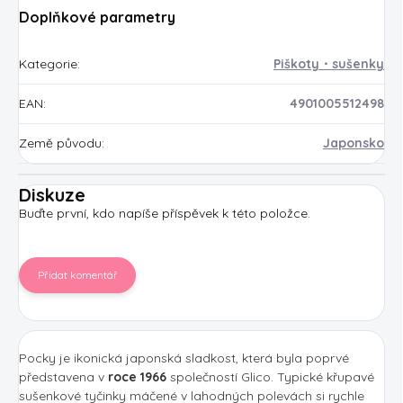
Doplňkové parametry
Kategorie
:
Piškoty・sušenky
EAN
:
4901005512498
Země původu
:
Japonsko
Diskuze
Buďte první, kdo napíše příspěvek k této položce.
Přidat komentář
Pocky je ikonická japonská sladkost, která byla poprvé
představena v
roce 1966
společností Glico. Typické křupavé
sušenkové tyčinky máčené v lahodných polevách si rychle