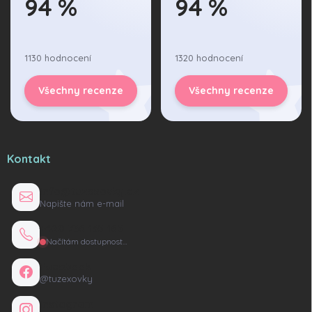
94 %
94 %
1130 hodnocení
1320 hodnocení
Všechny recenze
Všechny recenze
Kontakt
info@tuzexovky.cz
Napište nám e-mail
+420 736 135 165
Načítám dostupnost…
Facebook
@tuzexovky
Instagram