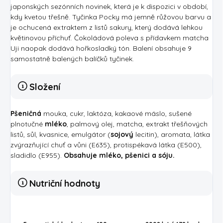
japonských sezónních novinek, která je k dispozici v období,
kdy kvetou třešně. Tyčinka Pocky má jemně růžovou barvu a
je ochucená extraktem z listů sakury, který dodává lehkou
květinovou příchuť. Čokoládová poleva s přídavkem matcha
Uji naopak dodává hořkosladký tón. Balení obsahuje 9
samostatně balených balíčků tyčinek.
Složení
Pšeničná
mouka, cukr, laktóza, kakaové máslo, sušené
plnotučné
mléko
, palmový olej, matcha, extrakt třešňových
listů, sůl, kvasnice, emulgátor (
sojový
lecitin), aromata, látka
zvýrazňující chuť a vůni (E635), protispékavá látka (E500),
sladidlo (E955).
Obsahuje mléko, pšenici a sóju.
Nutriční hodnoty