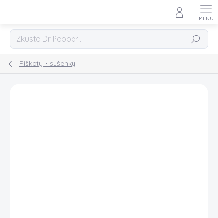
Přejít
na
obsah
Hledat
Piškoty・sušenky
Podrobnosti hodnocení
Neohodnoceno