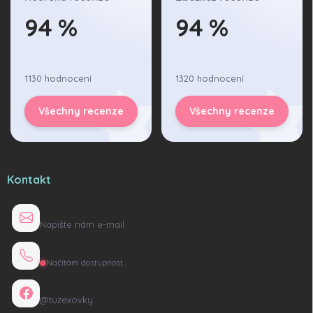
94 %
94 %
1130 hodnocení
1320 hodnocení
Všechny recenze
Všechny recenze
Kontakt
info@tuzexovky.cz
Napište nám e-mail
+420 736 135 165
Načítám dostupnost…
Facebook
@tuzexovky