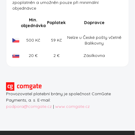
zpoplatněn a umožněn pouze při minimální
objednávce
Min.
Poplatek
Dopravce
objednávka
Nelze u České pošty včetně
500 Kč
59 Kč
Balíkovny
20 €
2 €
Zásilkovna
Provozovatel platební brány je společnost ComGate
Payments, a. s. E-mail:
podpora@comgate.cz
|
www.comgate.cz
Z