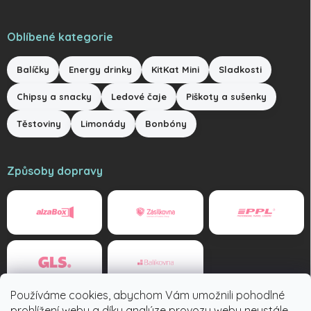
Oblíbené kategorie
Balíčky
Energy drinky
KitKat Mini
Sladkosti
Chipsy a snacky
Ledové čaje
Piškoty a sušenky
Těstoviny
Limonády
Bonbóny
Způsoby dopravy
Používáme cookies, abychom Vám umožnili pohodlné
Způsoby platby
prohlížení webu a díky analýze provozu webu neustále