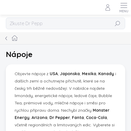
Přejít
na
obsah
Hledat
Domů
Nápoje
Objevte nápoje z
USA
,
Japonska
,
Mexika
,
Kanady
i
dalších zemí a ochutnejte příchutě, které se na
český trh běžně nedovážejí. V nabídce najdete
limonády, energetické nápoje, ledové čaje, Bubble
Tea, prémiové vody, mléčné nápoje i směsi pro
rychlou přípravu doma. Nechybí značky
Monster
Energy
,
Arizona
,
Dr Pepper
,
Fanta
,
Coca-Cola
,
včetně regionálních a limitovaných edic. Vyberete si