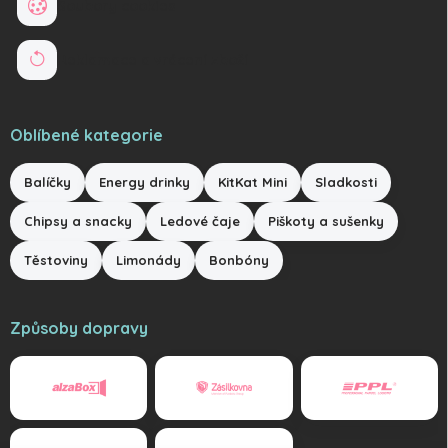
Soubory cookies
Reklamace a vrácení zboží
Oblíbené kategorie
Balíčky
Energy drinky
KitKat Mini
Sladkosti
Chipsy a snacky
Ledové čaje
Piškoty a sušenky
Těstoviny
Limonády
Bonbóny
Způsoby dopravy