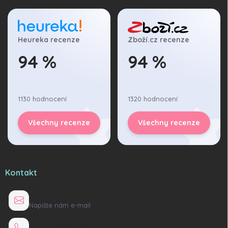
Heureka recenze
Zboží.cz recenze
94 %
94 %
1130 hodnocení
1320 hodnocení
Všechny recenze
Všechny recenze
Kontakt
info@tuzexovky.cz
Napište nám e-mail
+420 736 135 165