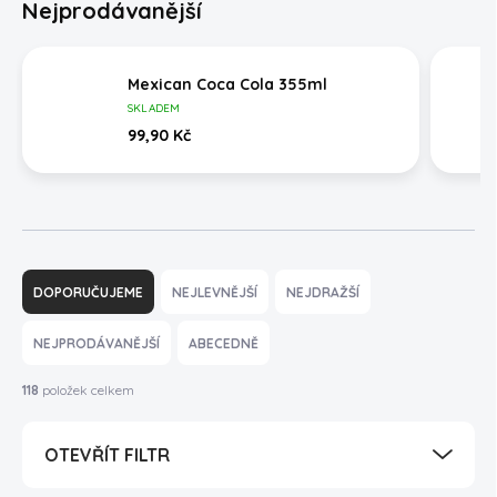
Nejprodávanější
Mexican Coca Cola 355ml
SKLADEM
99,90 Kč
Ř
a
DOPORUČUJEME
NEJLEVNĚJŠÍ
NEJDRAŽŠÍ
z
e
NEJPRODÁVANĚJŠÍ
ABECEDNĚ
n
í
118
položek celkem
p
r
OTEVŘÍT FILTR
o
d