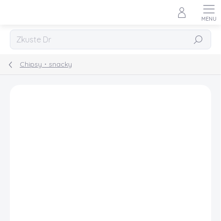
Přejít
na
obsah
Hledat
Chipsy・snacky
Podrobnosti hodnocení
Neohodnoceno