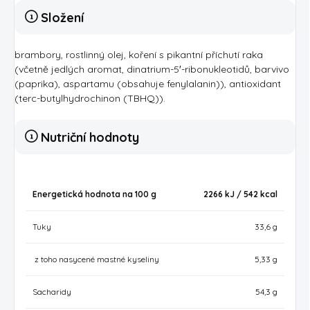
Složení
brambory, rostlinný olej, koření s pikantní příchutí raka
(včetně jedlých aromat, dinatrium-5′-ribonukleotidů, barvivo
(paprika), aspartamu (obsahuje fenylalanin)), antioxidant
(terc-butylhydrochinon (TBHQ)).
Nutriční hodnoty
Energetická hodnota na 100 g
2266 kJ / 542
kcal
Tuky
33,6 g
z toho nasycené mastné kyseliny
5,33 g
Sacharidy
54,3 g