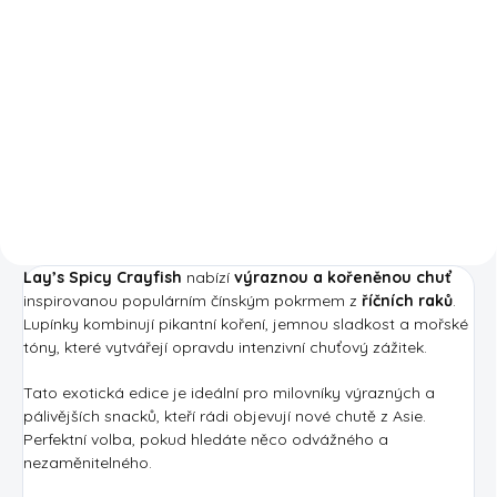
Do košíku
Blair's Mega Death Hot Sauce je
Blair's Ultra Death Sauce patří
tak efektní pálivá omáčka, že
mezi nejuznávanější omáčky na
dokáže oklamat váš
světě. Je to tak šílená omáčka, že
jazyk. Melasa na chvíli
je na vrcholu žebříčku pálivosti
zamaskuje ostré habanero,
Blair's Death Sauce. Zlověstná
kajenský pepř a chipotle
kombinace chilli...
papričky, které...
Lay’s Spicy Crayfish
nabízí
výraznou a kořeněnou chuť
inspirovanou populárním čínským pokrmem z
říčních raků
.
Lupínky kombinují pikantní koření, jemnou sladkost a mořské
tóny, které vytvářejí opravdu intenzivní chuťový zážitek.
Tato exotická edice je ideální pro milovníky výrazných a
pálivějších snacků, kteří rádi objevují nové chutě z Asie.
Perfektní volba, pokud hledáte něco odvážného a
nezaměnitelného.