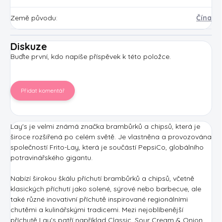
Země původu
:
Čína
Diskuze
Buďte první, kdo napíše příspěvek k této položce.
Přidat komentář
Lay's je velmi známá značka brambůrků a chipsů, která je
široce rozšířená po celém světě. Je vlastněna a provozována
společností Frito-Lay, která je součástí PepsiCo, globálního
potravinářského gigantu.
Nabízí širokou škálu příchutí brambůrků a chipsů, včetně
klasických příchutí jako solené, sýrové nebo barbecue, ale
také různé inovativní příchutě inspirované regionálními
chutěmi a kulinářskými tradicemi. Mezi nejoblíbenější
příchutě Lay's patří například Classic, Sour Cream & Onion,