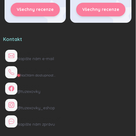
Všechny recenze
Všechny recenze
Kontakt
info@tuzexovky.cz
Napište nám e-mail
+420 736 135 165
Načítám dostupnost…
Facebook
@tuzexovky
Instagram
@tuzexovky_eshop
Kontaktní formulář
Napište nám zprávu