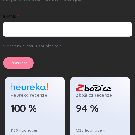
E-MAIL
Vložením e-mailu souhlasíte s
podmínkami ochrany osobních
údajů
Přihlásit se
Heureka recenze
Zboží.cz recenze
100 %
94 %
1130 hodnocení
1320 hodnocení