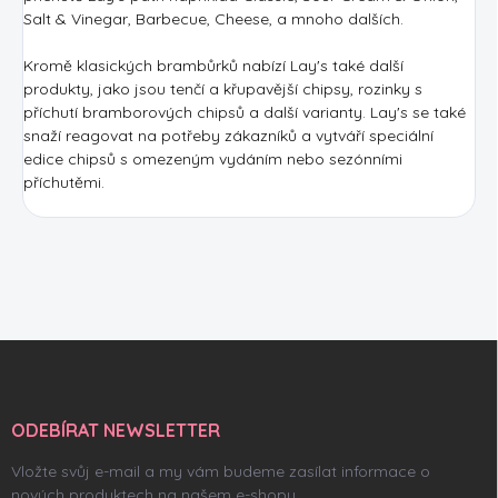
Salt & Vinegar, Barbecue, Cheese, a mnoho dalších.
Kromě klasických brambůrků nabízí Lay's také další
produkty, jako jsou tenčí a křupavější chipsy, rozinky s
příchutí bramborových chipsů a další varianty. Lay's se také
snaží reagovat na potřeby zákazníků a vytváří speciální
edice chipsů s omezeným vydáním nebo sezónními
příchutěmi.
Z
á
p
a
ODEBÍRAT NEWSLETTER
t
í
Vložte svůj e-mail a my vám budeme zasílat informace o
nových produktech na našem e-shopu.