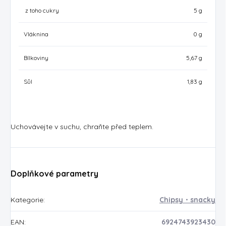
z toho cukry
5 g
Vláknina
0 g
Bílkoviny
5,67 g
Sůl
1,83 g
Uchovávejte v suchu, chraňte před teplem.
Doplňkové parametry
Kategorie
:
Chipsy・snacky
EAN
:
6924743923430