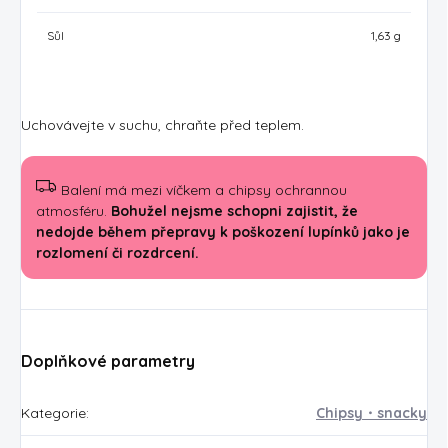
Sůl
1,63 g
Uchovávejte v suchu, chraňte před teplem.
Balení má mezi víčkem a chipsy ochrannou
atmosféru.
Bohužel nejsme schopni zajistit, že
nedojde během přepravy k poškození lupínků jako je
rozlomení či rozdrcení.
Doplňkové parametry
Kategorie
:
Chipsy・snacky