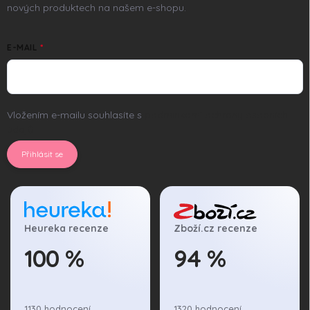
nových produktech na našem e-shopu.
E-MAIL
Vložením e-mailu souhlasíte s
podmínkami ochrany osobních
údajů
Přihlásit se
Heureka recenze
Zboží.cz recenze
100 %
94 %
1130 hodnocení
1320 hodnocení