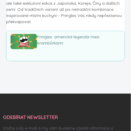
ale také exkluzivní edice z Japonska, Koreje, Číny a dalších
zemí. Od tradičních variant až po netradiční kombinace
inspirované místní kuchyní – Pringles Vás nikdy nepřestanou
překvapovat.
Pringles: americká legenda mezi
brambůrkami
Z
á
p
a
ODEBÍRAT NEWSLETTER
t
í
Vložte svůj e-mail a my vám budeme zasílat informace o