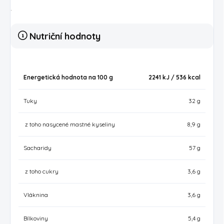
.
Nutriční hodnoty
Energetická hodnota na 100 g
2241 kJ / 536
kcal
Tuky
32 g
z toho nasycené mastné kyseliny
8,9 g
Sacharidy
57 g
z toho cukry
3,6 g
Vláknina
3,6 g
Bílkoviny
5,4 g