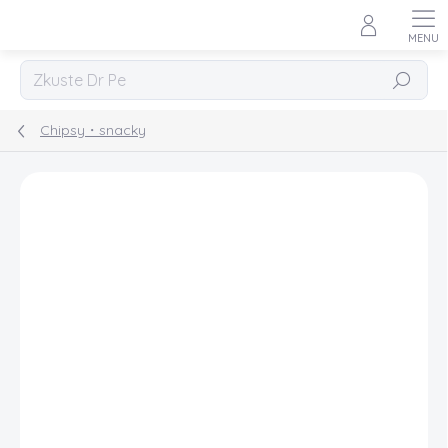
Přejít
na
obsah
Hledat
Chipsy・snacky
Podrobnosti hodnocení
Neohodnoceno