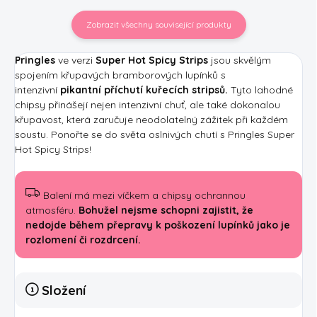
Zobrazit všechny související produkty
Pringles
ve verzi
Super Hot Spicy Strips
jsou skvělým
spojením křupavých bramborových lupínků s
intenzivní
pikantní
příchutí kuřecích stripsů.
Tyto lahodné
chipsy přinášejí nejen intenzivní chuť, ale také dokonalou
křupavost, která zaručuje neodolatelný zážitek při každém
soustu. Ponořte se do světa oslnivých chutí s Pringles Super
Hot Spicy Strips!
Balení má mezi víčkem a chipsy ochrannou
atmosféru.
Bohužel nejsme schopni zajistit, že
nedojde během přepravy k poškození lupínků jako je
rozlomení či rozdrcení.
Složení