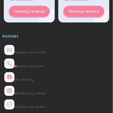
Všechny recenze
Všechny recenze
Kontakt
info@tuzexovky.cz
Napište nám e-mail
+420 736 135 165
Načítám dostupnost…
Facebook
@tuzexovky
Instagram
@tuzexovky_eshop
Kontaktní formulář
Napište nám zprávu