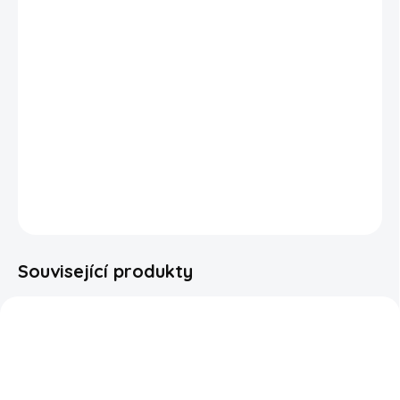
křupavost, která zaručuje neodolatelný zážitek při každém
soustu. Ponořte se do světa oslnivých chutí s Pringles Super
Hot Spicy Strips!
Balení má mezi víčkem a chipsy ochrannou atmosféru.
Bohužel
nejsme schopni zajistit, že nedojde během přepravy k
poškození lupínků jako je rozlomení či rozdrcení.
DETAILNÍ INFORMACE
ZEPTAT SE
HLÍDAT
Související produkty