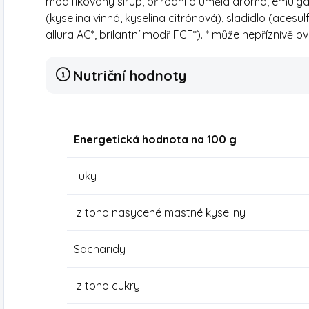
modifikovaný sirup, přírodní a umělá aroma, emulgáto
(kyselina vinná, kyselina citrónová), sladidlo (aces
allura AC*, brilantní modř FCF*). * může nepříznivě o
Nutriční hodnoty
Energetická hodnota na 100 g
Tuky
z toho nasycené mastné kyseliny
Sacharidy
z toho cukry