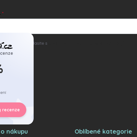
L
ním e-mailu souhlasíte s
podmínkami ochrany osobních údajů
ecenze
hlásit se
%
ení
y recenze
 o nákupu
Oblíbené kategorie