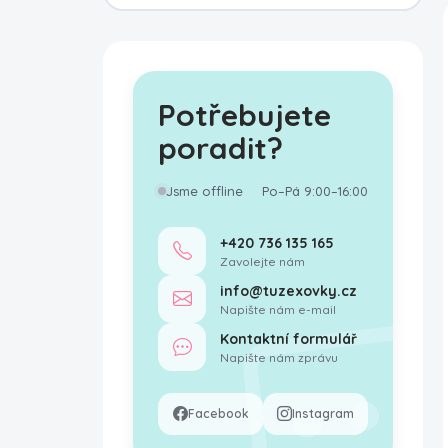
Potřebujete
poradit?
Jsme offline
Po–Pá 9:00–16:00
+420 736 135 165
Zavolejte nám
info@tuzexovky.cz
Napište nám e-mail
Kontaktní formulář
Napište nám zprávu
Facebook
Instagram