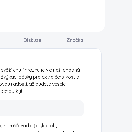
Reese’s Oreo
imitovanou edici
Cups kombinují
léčné čokolády
jemné arašídové
nspirovanou
máslo s kousky
větem Harryho
sušenek Oreo a
ottera. Jemná a
mléčnou
rémová
Diskuze
Značka
čokoládou, která
okoláda v
se krásně...
ematickém obalu
e ideální jako...
ěží chutí hroznů je víc než lahodná
 žvýkací pásky pro extra čerstvost a
ovou radostí, až budete vesele
pochoutky!
, zahušťovadlo (glylcerol),