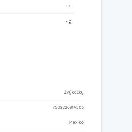
- g
- g
Žvýkačky
7502226814506
Mexiko