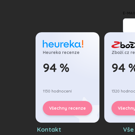
E-MAI
Vlože
Heureka recenze
Zboží.cz r
Při
94 %
94 
1130 hodnocení
1320 hodnoc
Všechny recenze
Všechn
Kontakt
Vše