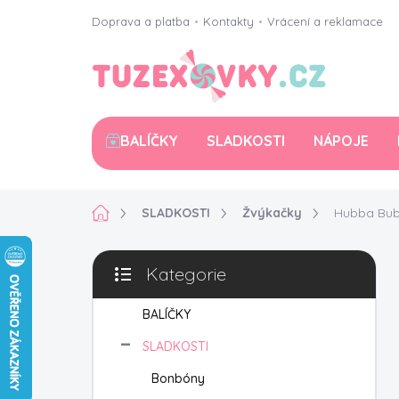
Přejít
Doprava a platba
•
Kontakty
•
Vrácení a reklamace
na
obsah
BALÍČKY
SLADKOSTI
NÁPOJE
Domů
SLADKOSTI
Žvýkačky
Hubba Bub
P
Kategorie
o
Přeskočit
s
kategorie
t
BALÍČKY
r
SLADKOSTI
a
n
Bonbóny
n