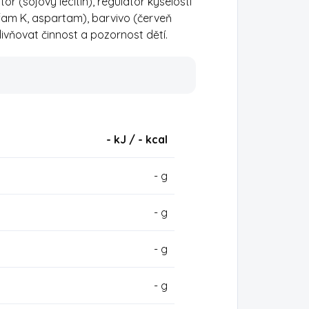
r (sojový lecitin), regulátor kyselosti
ulfam K, aspartam), barvivo (červeň
vlivňovat činnost a pozornost dětí.
- kJ / -
kcal
- g
- g
- g
- g