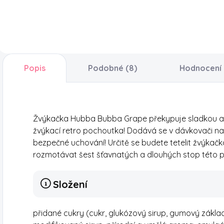
mléčného
l
pikantní,
čokoládového
m
osvěžující zážitek,
nápoje je nyní
i
který budete
čokoláda!
s
milovat. Dejte jim
P
šanci ještě dnes!
k
Popis
Podobné (8)
Hodnocení
č
t
j
Žvýkačka Hubba Bubba Grape překypuje sladkou a sv
žvýkací retro pochoutka! Dodává se v dávkovači na
bezpečné uchování! Určitě se budete tetelit žvýkačk
rozmotávat šest šťavnatých a dlouhých stop této 
Složení
přidané cukry (cukr, glukózový sirup, gumový základ