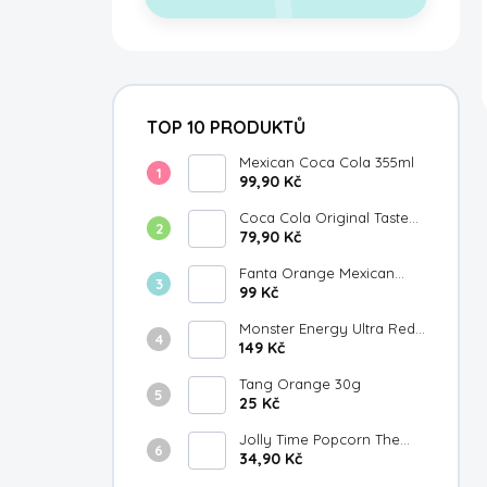
TOP 10 PRODUKTŮ
Mexican Coca Cola 355ml
99,90 Kč
Coca Cola Original Taste
Japan 300ml
79,90 Kč
Fanta Orange Mexican
355ml
99 Kč
Monster Energy Ultra Red
149 Kč
White & Blue Razz 473ml
Tang Orange 30g
25 Kč
Jolly Time Popcorn The
Big Cheese 100g
34,90 Kč