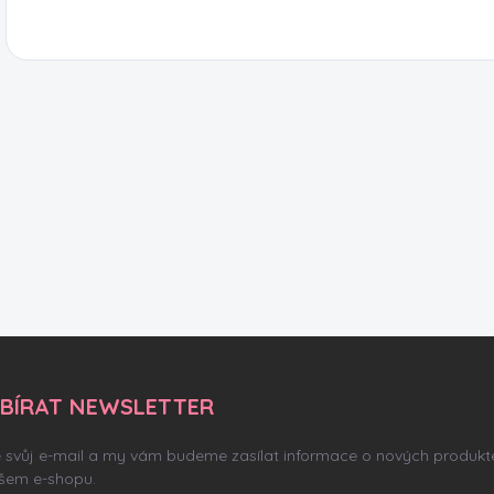
BÍRAT NEWSLETTER
e svůj e-mail a my vám budeme zasílat informace o nových produkt
šem e-shopu.