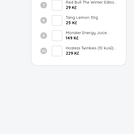
Red Bull The Winter Edition
Fuji Apple Gingersmack
29 Kč
250ml
Tang Lemon 30g
25 Kč
Monster Energy Juice
Strawberry Lemonade
149 Kč
473ml
Hostess Twinkies (10 kusů)
385g
229 Kč