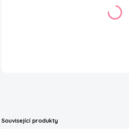
DOR
Žvý
chut
Dodá
čers
žvýk
šťav
DETA
Související produkty