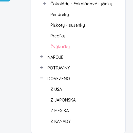
Čokolády・čokoládové tyčinky
í
p
Pendreky
a
n
Piškoty・sušenky
e
Preclíky
l
Žvýkačky
NÁPOJE
POTRAVINY
DOVEZENO
Z USA
Z JAPONSKA
Z MEXIKA
Z KANADY