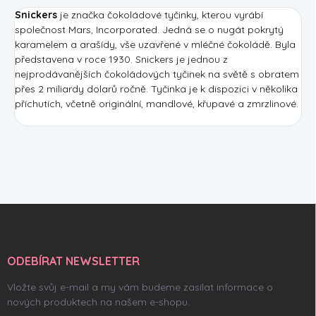
Snickers
je značka čokoládové tyčinky, kterou vyrábí
společnost Mars, Incorporated. Jedná se o nugát pokrytý
karamelem a arašídy, vše uzavřené v mléčné čokoládě. Byla
představena v roce 1930. Snickers je jednou z
nejprodávanějších čokoládových tyčinek na světě s obratem
přes 2 miliardy dolarů ročně. Tyčinka je k dispozici v několika
příchutích, včetně originální, mandlové, křupavé a zmrzlinové.
Z
á
p
a
ODEBÍRAT NEWSLETTER
t
í
Vložte svůj e-mail a my vám budeme zasílat informace o
nových produktech na našem e-shopu.