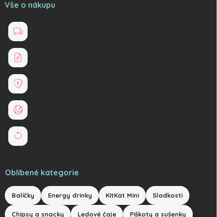
Vše o nákupu
Doprava a platba
Obchodní podmínky
Ochrana osobních údajů
Soubory cookies
Reklamace a vrácení zboží
Oblíbené kategorie
Balíčky
Energy drinky
KitKat Mini
Sladkosti
Chipsy a snacky
Ledové čaje
Piškoty a sušenky