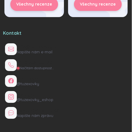
Všechny recenze
Všechny recenze
Kontakt
info@tuzexovky.cz
Napište nám e-mail
+420 736 135 165
Načítám dostupnost…
Facebook
@tuzexovky
Instagram
@tuzexovky_eshop
Kontaktní formulář
Napište nám zprávu