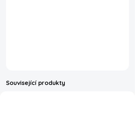
Limitovaná edice Snickers dovezená přímo z
Brazílie.
Snickers Pe De Moleque
vám nabídne autentickou
chuť oblíbené brazilské pochoutky Pé-de-moleque - arašídy
slepené hnědým cukrem v tvaru klasické tyčinky.
Vyzkoušejte Snickers jakou jste nikdy předtím neměli!
DETAILNÍ INFORMACE
ZEPTAT SE
HLÍDAT
Související produkty