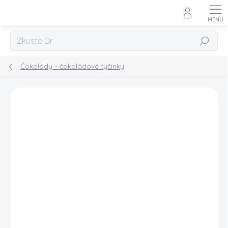
Přejít
na
obsah
Hledat
Čokolády・čokoládové tyčinky
Podrobnosti hodnocení
Neohodnoceno
AKCE
VÝPRODEJ