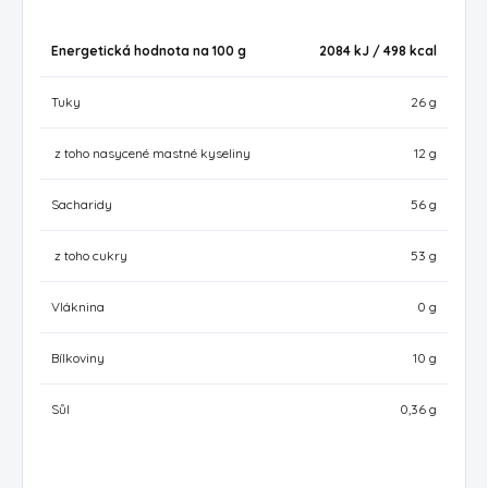
Energetická hodnota na 100 g
2084 kJ / 498
kcal
Tuky
26 g
z toho nasycené mastné kyseliny
12 g
Sacharidy
56 g
z toho cukry
53 g
Vláknina
0 g
Bílkoviny
10 g
Sůl
0,36 g