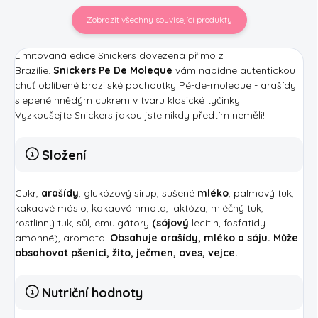
Zobrazit všechny související produkty
Limitovaná edice Snickers dovezená přímo z
Brazílie.
Snickers Pe De Moleque
vám nabídne autentickou
chuť oblíbené brazilské pochoutky Pé-de-moleque - arašídy
slepené hnědým cukrem v tvaru klasické tyčinky.
Vyzkoušejte Snickers jakou jste nikdy předtím neměli!
Složení
Cukr,
arašídy
, glukózový sirup, sušené
mléko
, palmový tuk,
kakaové máslo, kakaová hmota, laktóza, mléčný tuk,
rostlinný tuk, sůl, emulgátory
(sójový
lecitin, fosfatidy
amonné), aromata.
Obsahuje arašídy, mléko a sóju. Může
obsahovat pšenici, žito, ječmen, oves, vejce.
Nutriční hodnoty