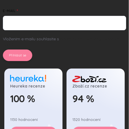
E-MAIL
Vložením e-mailu souhlasíte s
podmínkami ochrany osobních
údajů
Přihlásit se
Heureka recenze
Zboží.cz recenze
100 %
94 %
1130 hodnocení
1320 hodnocení