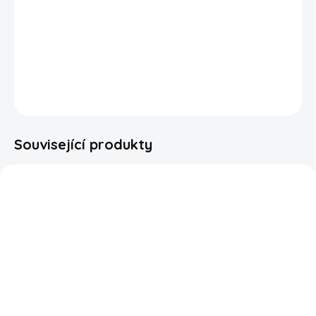
Vynikající Ice Breakers s příchutí skořice vytvoří pikantní,
osvěžující zážitek, který budete milovat. Dejte jim šanci
ještě dnes!
DETAILNÍ INFORMACE
ZEPTAT SE
HLÍDAT
Související produkty
SKLADEM
Ice Breakers Sours