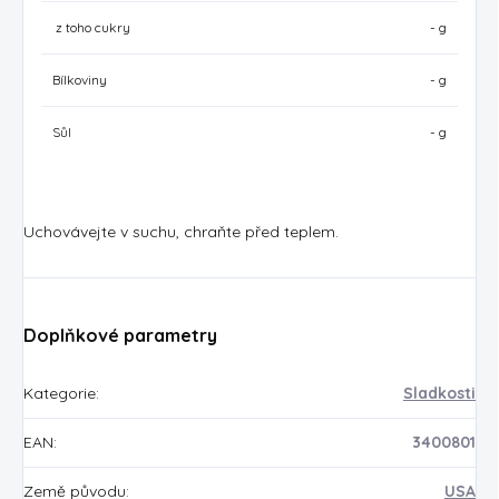
z toho cukry
- g
Bílkoviny
- g
Sůl
- g
Uchovávejte v suchu, chraňte před teplem.
Doplňkové parametry
Kategorie
:
Sladkosti
EAN
:
3400801
Země původu
:
USA