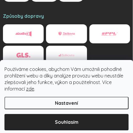
Způsoby dopravy
Používáme cookies, abychom Vám umožnili pohodlné
Způsoby platby
prohlížení webu a díky analýze provozu webu neustále
zlepšovali jeho funkce, výkon a použitelnost. Více
informací
zde
.
Nastavení
Copyright 2026
Tuzexovky.cz
. Všechna práva vyhrazena.
Souhlasím
Vytvořil Shoptet