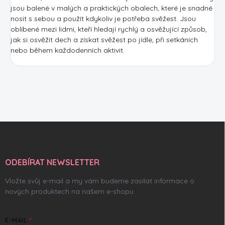
jsou balené v malých a praktických obalech, které je snadné
nosit s sebou a použít kdykoliv je potřeba svěžest. Jsou
oblíbené mezi lidmi, kteří hledají rychlý a osvěžující způsob,
jak si osvěžit dech a získat svěžest po jídle, při setkáních
nebo během každodenních aktivit.
Z
á
p
a
ODEBÍRAT NEWSLETTER
t
í
Vložte svůj e-mail a my vám budeme zasílat informace o
nových produktech na našem e-shopu.
E-MAIL