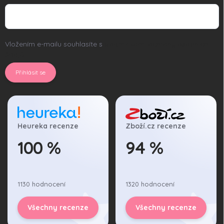
Vložením e-mailu souhlasíte s
podmínkami ochrany osobních
údajů
Přihlásit se
Heureka recenze
Zboží.cz recenze
100 %
94 %
1130 hodnocení
1320 hodnocení
Všechny recenze
Všechny recenze