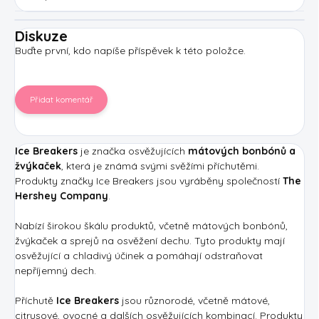
Diskuze
Buďte první, kdo napíše příspěvek k této položce.
Přidat komentář
Ice Breakers
je značka osvěžujících
mátových bonbónů a
žvýkaček
, která je známá svými svěžími příchutěmi.
Produkty značky Ice Breakers jsou vyráběny společností
The
Hershey Company
.
Nabízí širokou škálu produktů, včetně mátových bonbónů,
žvýkaček a sprejů na osvěžení dechu. Tyto produkty mají
osvěžující a chladivý účinek a pomáhají odstraňovat
nepříjemný dech.
Příchutě
Ice Breakers
jsou různorodé, včetně mátové,
citrusové, ovocné a dalších osvěžujících kombinací. Produkty