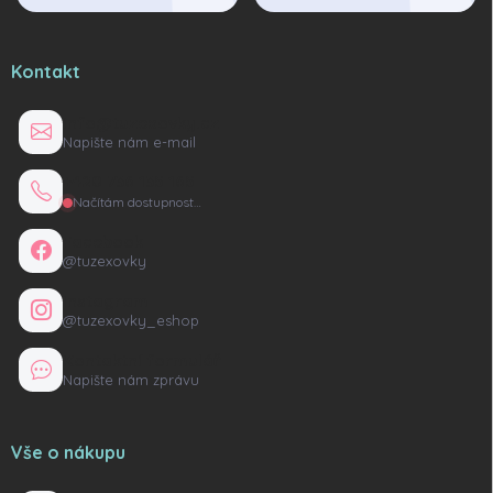
Kontakt
info@tuzexovky.cz
Napište nám e-mail
+420 736 135 165
Načítám dostupnost…
Facebook
@tuzexovky
Instagram
@tuzexovky_eshop
Kontaktní formulář
Napište nám zprávu
Vše o nákupu