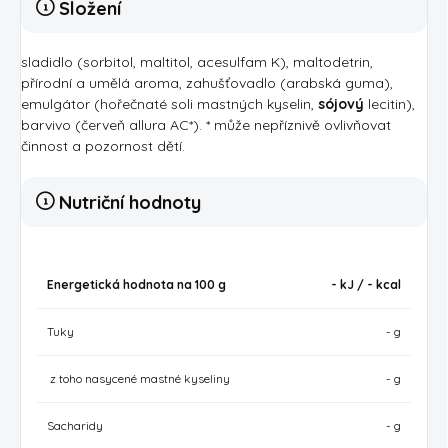
Složení
sladidlo (sorbitol, maltitol, acesulfam K), maltodetrin,
přírodní a umělá aroma, zahušťovadlo (arabská guma),
emulgátor (hořečnaté soli mastných kyselin,
sójový
lecitin),
barvivo (červeň allura AC*). * může nepříznivě ovlivňovat
činnost a pozornost dětí.
Nutriční hodnoty
Energetická hodnota na 100 g
- kJ / -
kcal
Tuky
- g
z toho nasycené mastné kyseliny
- g
Sacharidy
- g