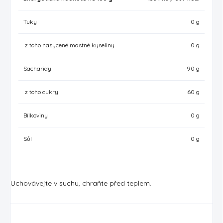
Tuky
0 g
z toho nasycené mastné kyseliny
0 g
Sacharidy
90 g
z toho cukry
60 g
Bílkoviny
0 g
Sůl
0 g
Uchovávejte v suchu, chraňte před teplem.