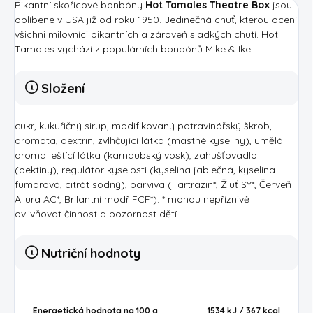
Pikantní skořicové bonbón
y
Hot Tamales Theatre Box
jsou
oblíbené v USA již od roku 1950. Jedinečná chuť, kterou ocení
všichni milovníci pikantních a zároveň sladkých chutí. Hot
Tamales vychází z populárních bonbónů Mike & Ike.
Složení
cukr, kukuřičný sirup, modifikovaný potravinářský škrob,
aromata, dextrin, zvlhčující látka (mastné kyseliny), umělá
aroma leštící látka (karnaubský vosk), zahušťovadlo
(pektiny), regulátor kyselosti (kyselina jablečná, kyselina
fumarová, citrát sodný), barviva (Tartrazin*, Žluť SY*, Červeň
Allura AC*, Brilantní modř FCF*). * mohou nepříznivě
ovlivňovat činnost a pozornost dětí.
Nutriční hodnoty
Energetická hodnota na 100 g
1534 kJ / 367
kcal