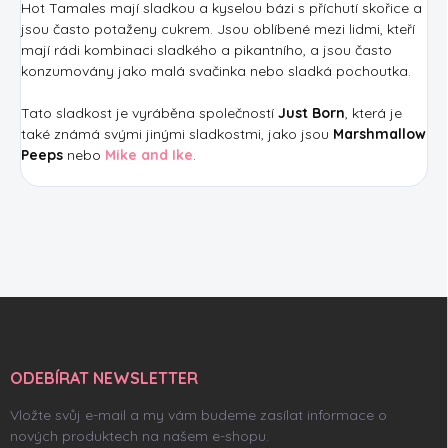
Hot Tamales mají sladkou a kyselou bázi s příchutí skořice a
jsou často potaženy cukrem. Jsou oblíbené mezi lidmi, kteří
mají rádi kombinaci sladkého a pikantního, a jsou často
konzumovány jako malá svačinka nebo sladká pochoutka.
Tato sladkost je vyráběna společností
Just Born
, která je
také známá svými jinými sladkostmi, jako jsou
Marshmallow
Peeps
nebo
Mike and Ike
.
Z
á
p
a
ODEBÍRAT NEWSLETTER
t
í
Vložte svůj e-mail a my vám budeme zasílat informace o
nových produktech na našem e-shopu.