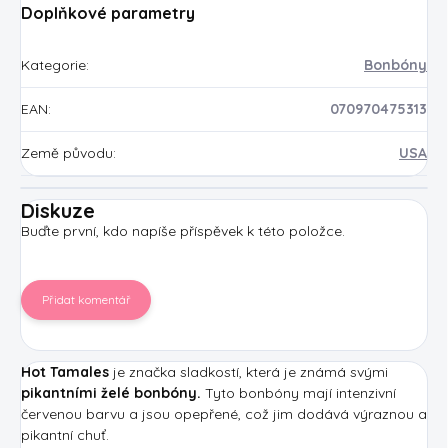
Doplňkové parametry
Kategorie
:
Bonbóny
EAN
:
070970475313
Země původu
:
USA
Diskuze
Buďte první, kdo napíše příspěvek k této položce.
Přidat komentář
Hot Tamales
je značka sladkostí, která je známá svými
pikantními želé bonbóny.
Tyto bonbóny mají intenzivní
červenou barvu a jsou opepřené, což jim dodává výraznou a
pikantní chuť.