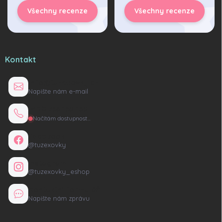
Všechny recenze
Všechny recenze
Kontakt
info@tuzexovky.cz
Napište nám e-mail
+420 736 135 165
Načítám dostupnost…
Facebook
@tuzexovky
Instagram
@tuzexovky_eshop
Kontaktní formulář
Napište nám zprávu