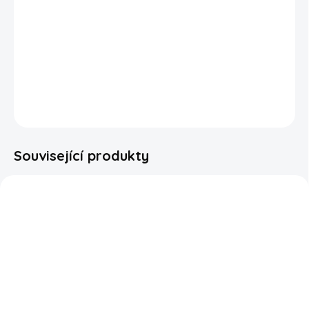
Pikantní skořicové bonbón
y
Hot Tamales Theatre Box
jsou
oblíbené v USA již od roku 1950. Jedinečná chuť, kterou ocení
všichni milovníci pikantních a zároveň sladkých chutí. Hot
Tamales vychází z populárních bonbónů Mike & Ike.
DETAILNÍ INFORMACE
ZEPTAT SE
HLÍDAT
Související produkty
OPĚT SKLADEM!
SKLADEM
SKLADEM