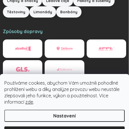
Chipsy a snacky
Ledové čaje
Piškoty a sušenky
Těstoviny
Limonády
Bonbóny
Způsoby dopravy
Používáme cookies, abychom Vám umožnili pohodlné
Způsoby platby
prohlížení webu a díky analýze provozu webu neustále
zlepšovali jeho funkce, výkon a použitelnost. Více
informací
zde
.
Nastavení