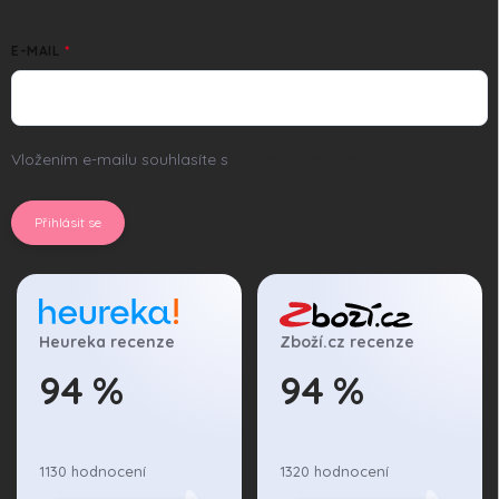
E-MAIL
Vložením e-mailu souhlasíte s
podmínkami ochrany osobních
údajů
Přihlásit se
Heureka recenze
Zboží.cz recenze
94 %
94 %
1130 hodnocení
1320 hodnocení