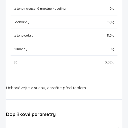
z toho nasycené mastné kyseliny
0 g
Sacharidy
12,1 g
z toho cukry
11,5 g
Bílkoviny
0 g
Sůl
0,02 g
Uchovávejte v suchu, chraňte před teplem.
Doplňkové parametry