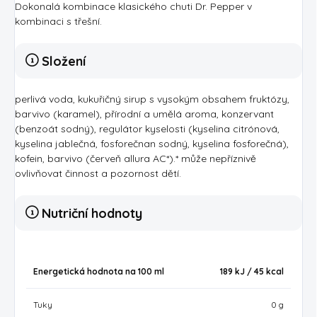
Dokonalá kombinace klasického chuti Dr. Pepper v
kombinaci s třešní.
Složení
perlivá voda, kukuřičný sirup s vysokým obsahem fruktózy,
barvivo (karamel), přírodní a umělá aroma, konzervant
(benzoát sodný), regulátor kyselosti (kyselina citrónová,
kyselina jablečná, fosforečnan sodný, kyselina fosforečná),
kofein, barvivo (červeň allura AC*).* může nepříznivě
ovlivňovat činnost a pozornost dětí.
Nutriční hodnoty
Energetická hodnota na 100 ml
189 kJ / 45
kcal
Tuky
0 g