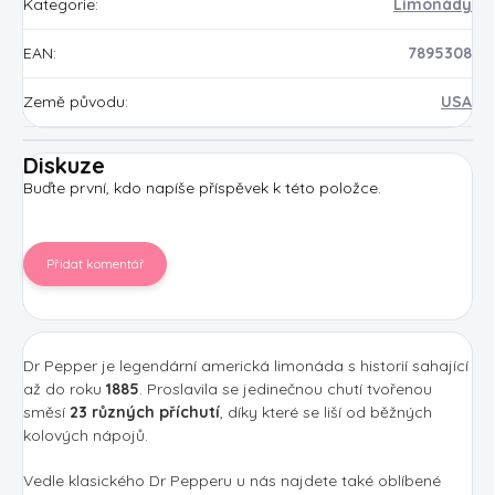
Kategorie
:
Limonády
EAN
:
7895308
Země původu
:
USA
Diskuze
Buďte první, kdo napíše příspěvek k této položce.
Přidat komentář
Dr Pepper je legendární americká limonáda s historií sahající
až do roku
1885
. Proslavila se jedinečnou chutí tvořenou
směsí
23 různých příchutí
, díky které se liší od běžných
kolových nápojů.
Vedle klasického Dr Pepperu u nás najdete také oblíbené