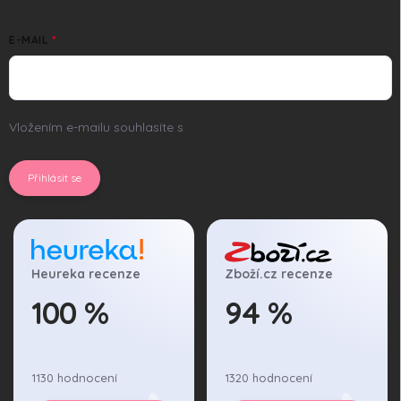
E-MAIL
Vložením e-mailu souhlasíte s
podmínkami ochrany osobních
údajů
Přihlásit se
Heureka recenze
Zboží.cz recenze
100 %
94 %
1130 hodnocení
1320 hodnocení