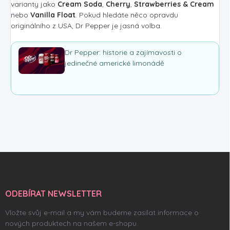
varianty jako
Cream Soda
,
Cherry
,
Strawberries & Cream
nebo
Vanilla Float
. Pokud hledáte něco opravdu
originálního z USA, Dr Pepper je jasná volba.
Dr Pepper: historie a zajímavosti o
jedinečné americké limonádě
Z
á
p
a
ODEBÍRAT NEWSLETTER
t
í
Vložte svůj e-mail a my vám budeme zasílat informace o
nových produktech na našem e-shopu.