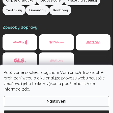
Chipsy a snacky
Ledové čaje
Piškoty a sušenky
Těstoviny
Limonády
Bonbóny
Způsoby dopravy
Používáme cookies, abychom Vám umožnili pohodlné
Způsoby platby
prohlížení webu a díky analýze provozu webu neustále
zlepšovali jeho funkce, výkon a použitelnost. Více
informací
zde
.
Nastavení