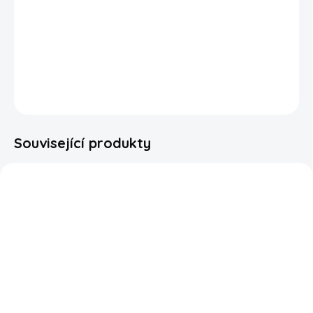
Dr Pepper
Cherry je n
ejnovější
přírůstek do rodiny
Dr.
Pepper.
Dokonalá kombinace klasického chuti Dr. Pepper
v kombinaci s třešní.
DETAILNÍ INFORMACE
ZEPTAT SE
HLÍDAT
Související produkty
SKLADEM
SKLADEM
Dr Pepper Creamy
Dr Pepper