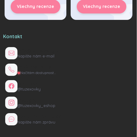
Všechny recenze
Všechny recenze
Kontakt
info@tuzexovky.cz
Napište nám e-mail
+420 736 135 165
Načítám dostupnost…
Facebook
@tuzexovky
Instagram
@tuzexovky_eshop
Kontaktní formulář
Napište nám zprávu