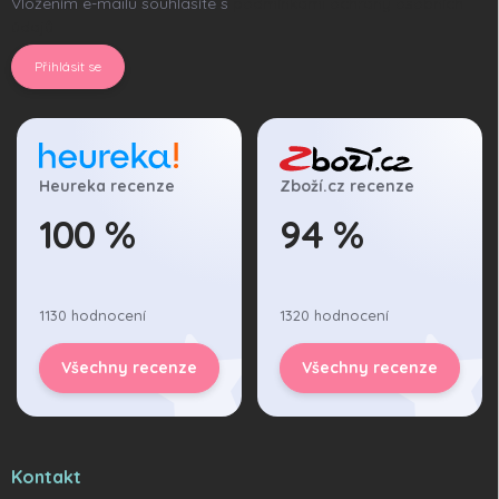
Vložením e-mailu souhlasíte s
podmínkami ochrany osobních
údajů
Přihlásit se
Heureka recenze
Zboží.cz recenze
100 %
94 %
1130 hodnocení
1320 hodnocení
Všechny recenze
Všechny recenze
Kontakt