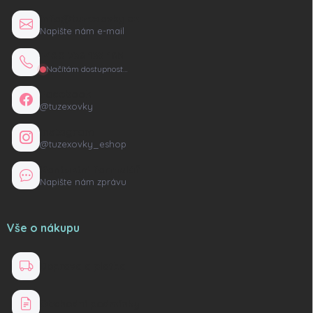
info@tuzexovky.cz
Napište nám e-mail
+420 736 135 165
Načítám dostupnost…
Facebook
@tuzexovky
Instagram
@tuzexovky_eshop
Kontaktní formulář
Napište nám zprávu
Vše o nákupu
Doprava a platba
Obchodní podmínky