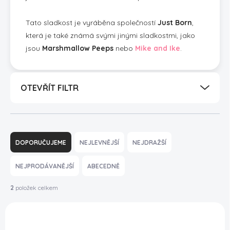
Tato sladkost je vyráběna společností
Just Born
,
která je také známá svými jinými sladkostmi, jako
jsou
Marshmallow Peeps
nebo
Mike and Ike
.
OTEVŘÍT FILTR
Ř
a
DOPORUČUJEME
NEJLEVNĚJŠÍ
NEJDRAŽŠÍ
z
e
NEJPRODÁVANĚJŠÍ
ABECEDNĚ
n
í
2
položek celkem
p
V
r
ý
o
TIP
p