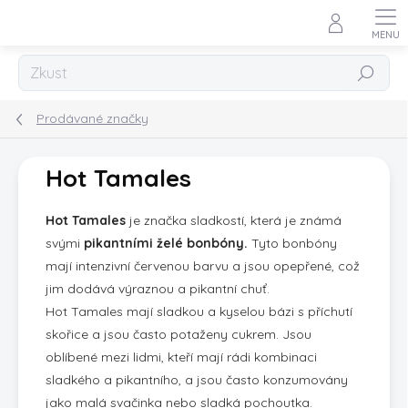
Přejít
na
obsah
Hledat
Prodávané značky
Hot Tamales
Hot Tamales
je značka sladkostí, která je známá
svými
pikantními želé bonbóny.
Tyto bonbóny
mají intenzivní červenou barvu a jsou opepřené, což
jim dodává výraznou a pikantní chuť.
Hot Tamales mají sladkou a kyselou bázi s příchutí
skořice a jsou často potaženy cukrem. Jsou
oblíbené mezi lidmi, kteří mají rádi kombinaci
sladkého a pikantního, a jsou často konzumovány
jako malá svačinka nebo sladká pochoutka.