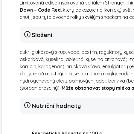
Limitovaná edice inspirovaná seriálem Stranger 
Down – Code Red
, který odkazuje na ikonický svět
chuti jsou tyto ovocné rolky skvělým snackem na ces
Složení
cukr, glukózový sirup, voda, dextrin, regulátory kysel
askorbová, kyselina jablečná, kyselina citronová),
karubin, karagenan), hrušková šťáva, emulgátory (
diglyceridů mastných kyselin, mono- a diglyceridy 
hydrogenovaný olej z palmových jader, barviva (be
(sorban draselný).
Může obsahovat stopy mléka a 
Nutriční hodnoty
Energetická hodnota na 100 g