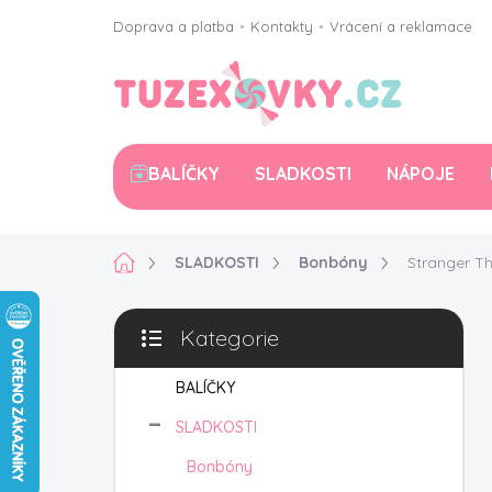
Přejít
Doprava a platba
•
Kontakty
•
Vrácení a reklamace
na
obsah
BALÍČKY
SLADKOSTI
NÁPOJE
Domů
SLADKOSTI
Bonbóny
Stranger Th
P
Kategorie
o
Přeskočit
s
kategorie
t
BALÍČKY
r
SLADKOSTI
a
n
Bonbóny
n