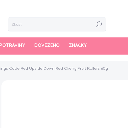
Hledat
POTRAVINY
DOVEZENO
ZNAČKY
ings Code Red Upside Down Red Cherry Fruit Rollers 60g
AKCE
PŘED EXPIRACÍ
9
Měr
98,3
cena
SK