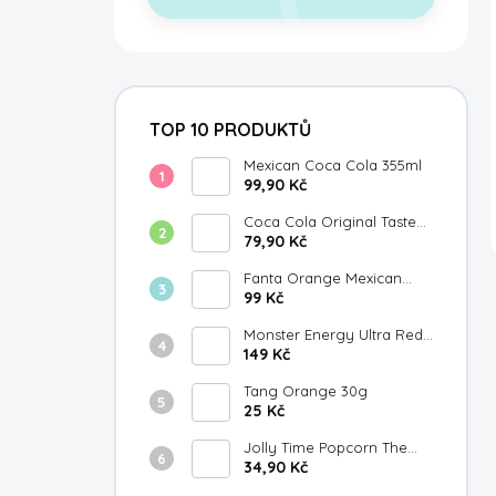
TOP 10 PRODUKTŮ
Mexican Coca Cola 355ml
99,90 Kč
Coca Cola Original Taste
Japan 300ml
79,90 Kč
Fanta Orange Mexican
355ml
99 Kč
Monster Energy Ultra Red
149 Kč
White & Blue Razz 473ml
Tang Orange 30g
25 Kč
Jolly Time Popcorn The
Big Cheese 100g
34,90 Kč