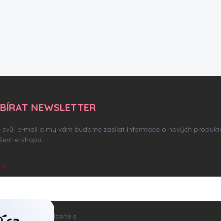
BÍRAT NEWSLETTER
e svůj e-mail a my vám budeme zasílat informace o nových produkt
šem e-shopu.
L
ním e-mailu souhlasíte s
podmínkami ochrany osobních údajů