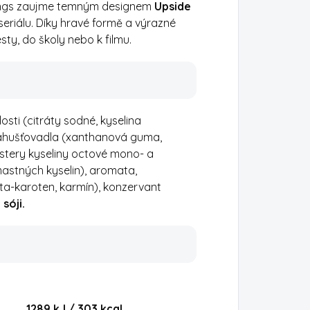
Things zaujme temným designem
Upside
 seriálu. Díky hravé formě a výrazné
ty, do školy nebo k filmu.
osti (citráty sodné, kyselina
 zahušťovadla (xanthanová guma,
estery kyseliny octové mono- a
mastných kyselin), aromata,
ta-karoten, karmín), konzervant
sóji.
1289 kJ / 303
kcal