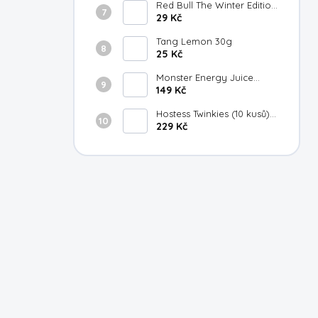
Red Bull The Winter Edition
Fuji Apple Gingersmack
29 Kč
250ml
Tang Lemon 30g
25 Kč
Monster Energy Juice
Strawberry Lemonade
149 Kč
473ml
Hostess Twinkies (10 kusů)
385g
229 Kč