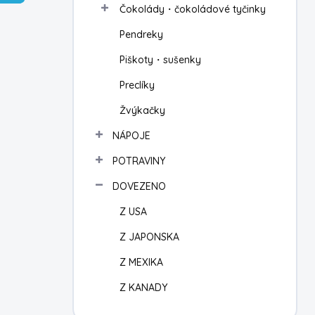
Čokolády・čokoládové tyčinky
í
p
Pendreky
a
n
Piškoty・sušenky
e
Preclíky
l
Žvýkačky
NÁPOJE
POTRAVINY
DOVEZENO
Z USA
Z JAPONSKA
Z MEXIKA
Z KANADY