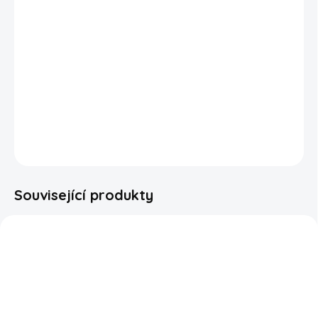
Wrigley's Extra Smooth Mint jsou žvýkačky bez cukru s
jemnou a osvěžující mátovou příchutí, která přináší
dlouhotrvající pocit svěžesti. Díky své vyvážené chuti
nejsou příliš výrazné, a proto jsou ideální volbou pro
každodenní osvěžení dechu.
DETAILNÍ INFORMACE
ZEPTAT SE
HLÍDAT
Související produkty