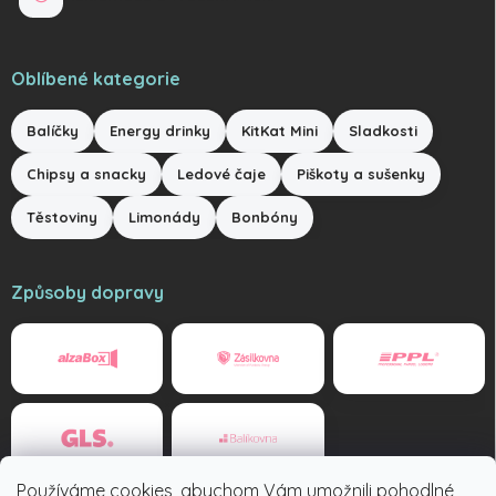
Oblíbené kategorie
Balíčky
Energy drinky
KitKat Mini
Sladkosti
Chipsy a snacky
Ledové čaje
Piškoty a sušenky
Těstoviny
Limonády
Bonbóny
Způsoby dopravy
Používáme cookies, abychom Vám umožnili pohodlné