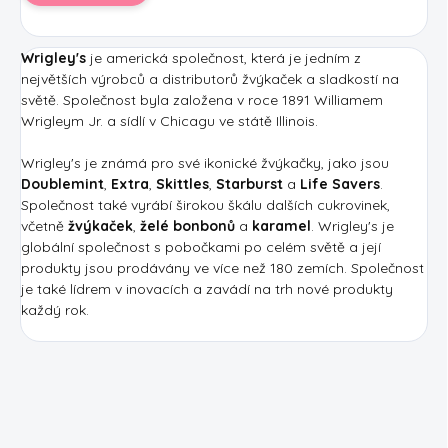
Wrigley's
je americká společnost, která je jedním z
největších výrobců a distributorů žvýkaček a sladkostí na
světě. Společnost byla založena v roce 1891 Williamem
Wrigleym Jr. a sídlí v Chicagu ve státě Illinois.
Wrigley's je známá pro své ikonické žvýkačky, jako jsou
Doublemint
,
Extra
,
Skittles
,
Starburst
a
Life Savers
.
Společnost také vyrábí širokou škálu dalších cukrovinek,
včetně
žvýkaček
,
želé bonbonů
a
karamel
. Wrigley's je
globální společnost s pobočkami po celém světě a její
produkty jsou prodávány ve více než 180 zemích. Společnost
je také lídrem v inovacích a zavádí na trh nové produkty
každý rok.