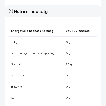
Nutriční hodnoty
Energetická hodnota na 100 g
840 kJ / 200
kcal
Tuky
0 g
z toho nasycené mastné kyseliny
0 g
Sacharidy
80 g
z toho cukry
0 g
Bílkoviny
0 g
Sůl
0 g