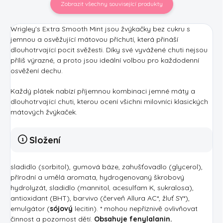
Zobrazit všechny související produkty
Wrigley's Extra Smooth Mint jsou žvýkačky bez cukru s
jemnou a osvěžující mátovou příchutí, která přináší
dlouhotrvající pocit svěžesti. Díky své vyvážené chuti nejsou
příliš výrazné, a proto jsou ideální volbou pro každodenní
osvěžení dechu.
Každý plátek nabízí příjemnou kombinaci jemné máty a
dlouhotrvající chuti, kterou ocení všichni milovníci klasických
mátových žvýkaček.
Složení
sladidlo (sorbitol), gumová báze, zahušťovadlo (glycerol),
přírodní a umělá aromata, hydrogenovaný škrobový
hydrolyzát, sladidlo (mannitol, acesulfam K, sukralosa),
antioxidant (BHT), barvivo (červeň Allura AC*, žluť SY*),
emulgátor (
sójový
lecitin). * mohou nepříznivě ovlivňovat
činnost a pozornost dětí.
Obsahuje fenylalanin.