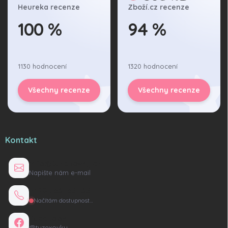
Heureka recenze
Zboží.cz recenze
100 %
94 %
1130 hodnocení
1320 hodnocení
Všechny recenze
Všechny recenze
Kontakt
info@tuzexovky.cz
Napište nám e-mail
+420 736 135 165
Načítám dostupnost…
Facebook
@tuzexovky