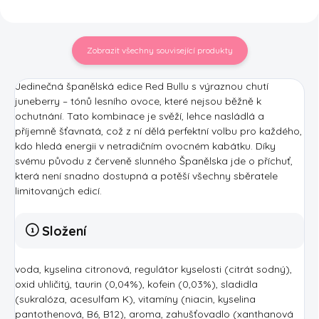
Zobrazit všechny související produkty
Jedinečná španělská edice Red Bullu s výraznou chutí
juneberry – tónů lesního ovoce, které nejsou běžně k
ochutnání. Tato kombinace je svěží, lehce nasládlá a
příjemně šťavnatá, což z ní dělá perfektní volbu pro každého,
kdo hledá energii v netradičním ovocném kabátku. Díky
svému původu z červeně slunného Španělska jde o příchuť,
která není snadno dostupná a potěší všechny sběratele
limitovaných edicí.
Složení
voda, kyselina citronová, regulátor kyselosti (citrát sodný),
oxid uhličitý, taurin (0,04%), kofein (0,03%), sladidla
(sukralóza, acesulfam K), vitamíny (niacin, kyselina
pantothenová, B6, B12), aroma, zahušťovadlo (xanthanová