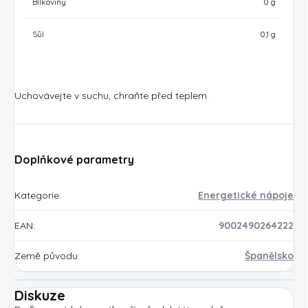
Bílkoviny
0 g
Sůl
0,1 g
Uchovávejte v suchu, chraňte před teplem.
Doplňkové parametry
Kategorie
:
Energetické nápoje
EAN
:
9002490264222
Země původu
:
Španělsko
Diskuze