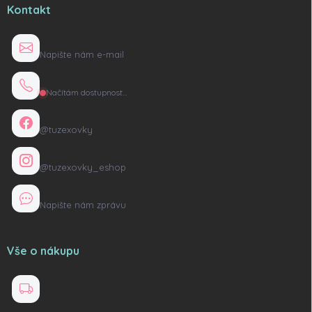
Kontakt
info@tuzexovky.cz
Napište nám e-mail
+420 736 135 165
Načítám dostupnost…
Facebook
@tuzexovky
Instagram
@tuzexovky_eshop
Kontaktní formulář
Napište nám zprávu
Vše o nákupu
Doprava a platba