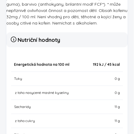
guma), barvivo (anthokyany, brilantní modř FCF*). * může
nepříznivě ovlivňovat činnost a pozornost dětí. Obsah kofeinu
32mg / 100 ml. Není vhodný pro děti, těhotné a kojící ženy a
osoby citlivé na kofein. Nemíchat s alkoholem.
Nutriční hodnoty
Energetická hodnota na 100 ml
192 kJ / 45
kcal
Tuky
0 g
z toho nasycené mastné kyseliny
0 g
Sacharidy
11 g
z toho cukry
11 g