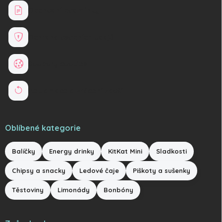
Obchodní podmínky
Ochrana osobních údajů
Soubory cookies
Reklamace a vrácení zboží
Oblíbené kategorie
Balíčky
Energy drinky
KitKat Mini
Sladkosti
Chipsy a snacky
Ledové čaje
Piškoty a sušenky
Těstoviny
Limonády
Bonbóny