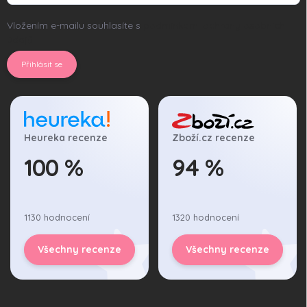
Vložením e-mailu souhlasíte s
podmínkami ochrany osobních
údajů
Přihlásit se
Heureka recenze
Zboží.cz recenze
100 %
94 %
1130 hodnocení
1320 hodnocení
Všechny recenze
Všechny recenze