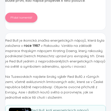
Buďte první, kdo napíše příspěvek k této položce.
Přidat komentář
Red Bull je ikonická značka energetických nápojů, která byla
založena v
roce 1987
v Rakousku. Vznikla na základě
inspirace thajským nápojem Krating Daeng, který rakouský
podnikatel Dietrich Mateschitz upravil pro evropský trh. Dnes
je Red Bull jedním z nejprodávanějších energetických nápojů
na světě a symbolem adrenalinu, sportu i inovací.
Na Tuzexovkách najdete široký výběr Red Bullů z různých
zemí, včetně exkluzivních limitovaných edic, které se v České
republice běžně neprodávají. Objevte ovocné příchutě z
Evropy, Asie i dalších koutů světa a porovnejte, jak se
jednotlivé edice liší chutí i složením.
Red Bull: král energetických nápojů