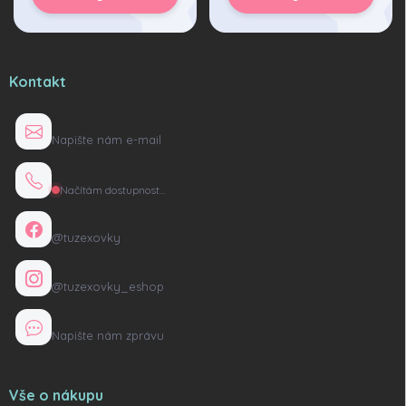
Kontakt
info@tuzexovky.cz
Napište nám e-mail
+420 736 135 165
Načítám dostupnost…
Facebook
@tuzexovky
Instagram
@tuzexovky_eshop
Kontaktní formulář
Napište nám zprávu
Vše o nákupu