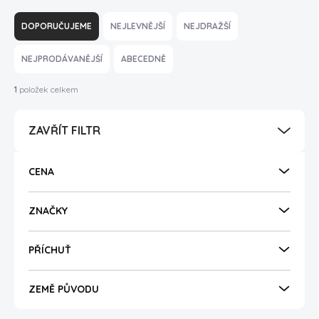
Ř
a
DOPORUČUJEME
NEJLEVNĚJŠÍ
NEJDRAŽŠÍ
z
e
NEJPRODÁVANĚJŠÍ
ABECEDNĚ
n
í
1
položek celkem
p
r
ZAVŘÍT FILTR
o
d
u
CENA
k
t
ů
ZNAČKY
PŘÍCHUŤ
ZEMĚ PŮVODU