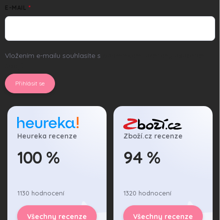
ý
E-MAIL
p
i
s
u
Vložením e-mailu souhlasíte s
podmínkami ochrany osobních
údajů
Přihlásit se
Heureka recenze
Zboží.cz recenze
100 %
94 %
1130 hodnocení
1320 hodnocení
Všechny recenze
Všechny recenze