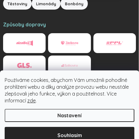
Těstoviny
Limonády
Bonbóny
Způsoby dopravy
Používáme cookies, abychom Vám umožnili pohodlné
Způsoby platby
prohlížení webu a díky analýze provozu webu neustále
zlepšovali jeho funkce, výkon a použitelnost. Více
informací
zde
.
Nastavení
Copyright 2026
Tuzexovky.cz
. Všechna práva vyhrazena.
Souhlasím