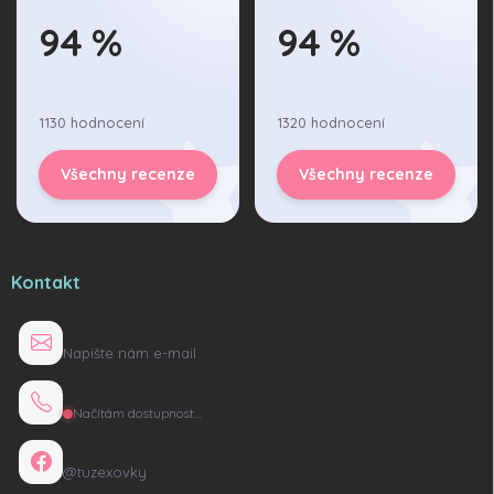
94 %
94 %
1130 hodnocení
1320 hodnocení
Všechny recenze
Všechny recenze
Kontakt
info@tuzexovky.cz
Napište nám e-mail
+420 736 135 165
Načítám dostupnost…
Facebook
@tuzexovky