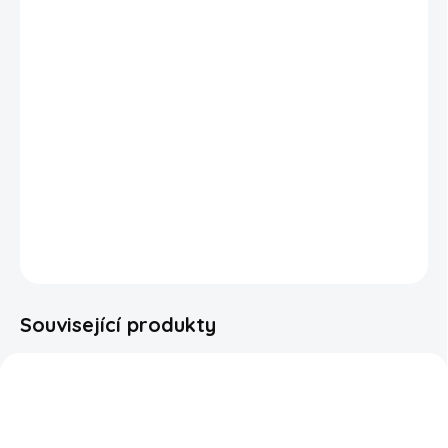
nekompromisně pikantní chuť s jalapeños, tomatillos a
limetkou. Je to skvělá volba pro všechny fanoušky show,
milovníky pálivého a ty, kdo hledají nový, odvážný snack s
příchutí slávy a ohně.
Balení má mezi víčkem a chipsy ochrannou atmosféru.
Bohužel
nejsme schopni zajistit, že nedojde během přepravy k
poškození lupínků jako je rozlomení či rozdrcení.
DETAILNÍ INFORMACE
ZEPTAT SE
HLÍDAT
Související produkty