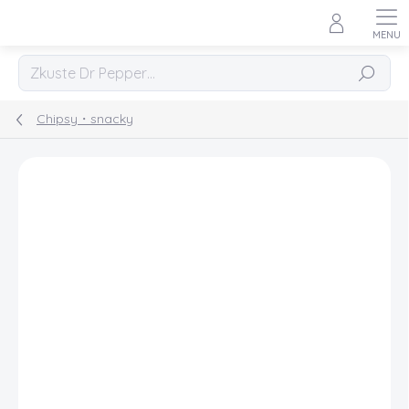
Přejít
na
obsah
Hledat
Chipsy・snacky
Podrobnosti hodnocení
2 hodnocení