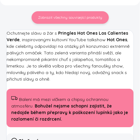
Zobrazit všechny související produkty
Ochutnejte slávu a žár s
Pringles Hot Ones Los Calientes
Verde
, inspirovanými kultovní YouTube talkshow
Hot Ones
,
kde celebrity odpovídají na otázky při konzumaci extrémně
pálivých omáček. Tato zelená varianta přináší svěží, ale
nekompromisně pikantní chuť s jalapeños, tomatillos a
limetkou. Je to skvělá volba pro všechny fanoušky show,
milovníky pálivého a ty, kdo hledají nový, odvážný snack s
příchutí slávy a ohně.
Balení má mezi víčkem a chipsy ochrannou
atmosféru.
Bohužel nejsme schopni zajistit, že
nedojde během přepravy k poškození lupínků jako je
rozlomení či rozdrcení.