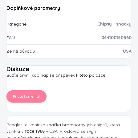
Doplňkové parametry
Kategorie
:
Chipsy・snacky
EAN
:
064100150560
Země původu
:
USA
Diskuze
Buďte první, kdo napíše příspěvek k této položce.
Přidat komentář
Pringles je ikonická značka bramborových chipsů, která
vznikla v
roce 1968
v USA. Proslavila se svým
nezaměnitelným tvarem, charakteristickým tubusem a