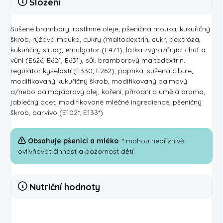
Složení
Sušené brambory, rostlinné oleje, pšeničná mouka, kukuřičný
škrob, rýžová mouka, cukry (maltodextrin, cukr, dextróza,
kukuřičný sirup), emulgátor (E471), látka zvýrazňující chuť a
vůni (E626, E621, E631), sůl, bramborový maltodextrin,
regulátor kyselosti (E330, E262), paprika, sušená cibule,
modifikovaný kukuřičný škrob, modifikovaný palmový
a/nebo palmojádrový olej, koření, přírodní a umělá aroma,
jablečný ocet, modifikované mléčné ingredience, pšeničný
škrob, barvivo (E102*, E133*)
Obsahuje pšenici a mléko
. * mohou nepříznivě
ovlivňovat činnost a pozornost dětí.
Nutriční hodnoty