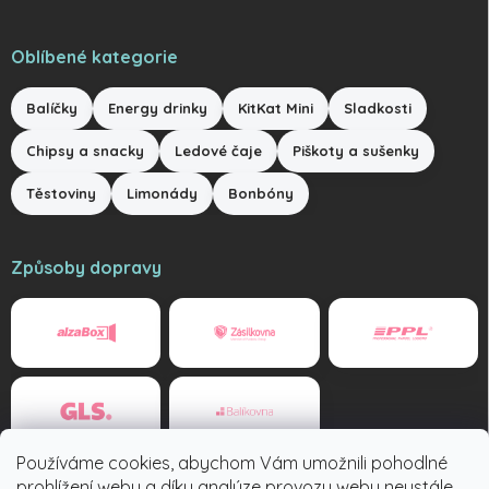
Oblíbené kategorie
Balíčky
Energy drinky
KitKat Mini
Sladkosti
Chipsy a snacky
Ledové čaje
Piškoty a sušenky
Těstoviny
Limonády
Bonbóny
Způsoby dopravy
Používáme cookies, abychom Vám umožnili pohodlné
Způsoby platby
prohlížení webu a díky analýze provozu webu neustále