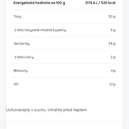
Energetická hodnota na 100 g
2176 kJ / 520
kcal
Tuky
30 g
z toho nasycené mastné kyseliny
9 g
Sacharidy
58 g
z toho cukry
2 g
Bílkoviny
4 g
Sůl
2,1 g
Uchovávejte v suchu, chraňte před teplem.