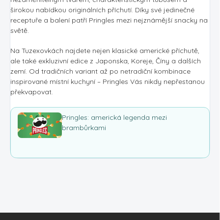
širokou nabídkou originálních příchutí. Díky své jedinečné
receptuře a balení patří Pringles mezi nejznámější snacky na
světě.
Na Tuzexovkách najdete nejen klasické americké příchutě,
ale také exkluzivní edice z Japonska, Koreje, Číny a dalších
zemí. Od tradičních variant až po netradiční kombinace
inspirované místní kuchyní – Pringles Vás nikdy nepřestanou
překvapovat.
Pringles: americká legenda mezi
brambůrkami
Z