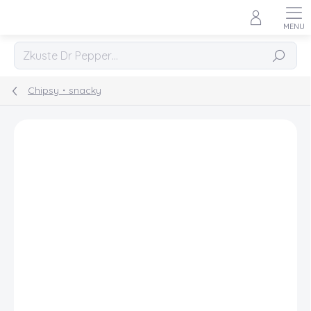
Přejít
na
obsah
Hledat
Chipsy・snacky
Podrobnosti hodnocení
Neohodnoceno