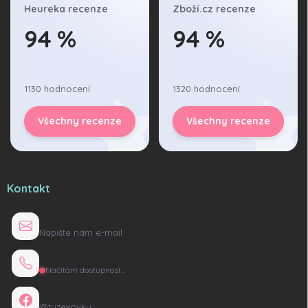
Heureka recenze
Zboží.cz recenze
94 %
94 %
1130 hodnocení
1320 hodnocení
Všechny recenze
Všechny recenze
Kontakt
info@tuzexovky.cz
Napište nám e-mail
+420 736 135 165
Načítám dostupnost…
Facebook
@tuzexovky