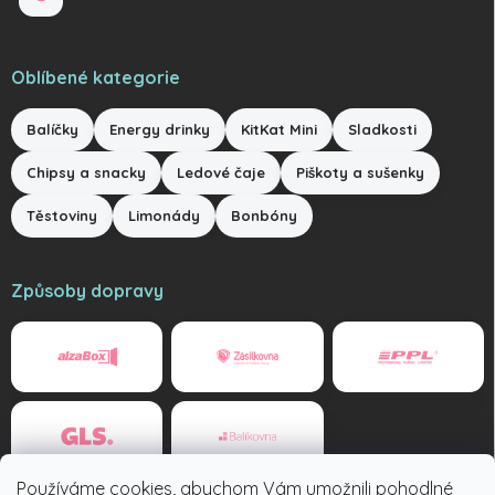
Oblíbené kategorie
Balíčky
Energy drinky
KitKat Mini
Sladkosti
Chipsy a snacky
Ledové čaje
Piškoty a sušenky
Těstoviny
Limonády
Bonbóny
Způsoby dopravy
Používáme cookies, abychom Vám umožnili pohodlné