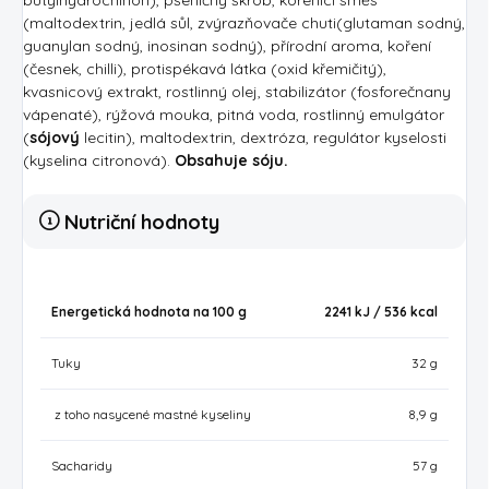
(maltodextrin, jedlá sůl, zvýrazňovače chuti(glutaman sodný,
guanylan sodný, inosinan sodný), přírodní aroma, koření
(česnek, chilli), protispékavá látka (oxid křemičitý),
kvasnicový extrakt, rostlinný olej, stabilizátor (fosforečnany
vápenaté), rýžová mouka, pitná voda, rostlinný emulgátor
(
sójový
lecitin), maltodextrin, dextróza, regulátor kyselosti
(kyselina citronová).
Obsahuje sóju.
Nutriční hodnoty
Energetická hodnota na 100 g
2241 kJ / 536
kcal
Tuky
32 g
z toho nasycené mastné kyseliny
8,9 g
Sacharidy
57 g