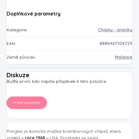
Doplňkové parametry
Kategorie
:
Chipsy・snacky
EAN
:
8886467104725
Země původu
:
Malajsie
Diskuze
Buďte první, kdo napíše příspěvek k této položce.
Přidat komentář
Pringles je ikonická značka bramborových chipsů, která
vznikla v
roce 1968
v USA. Proslavila se svým