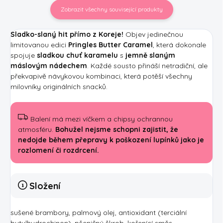
Zobrazit všechny související produkty
Sladko-slaný hit přímo z Koreje!
Objev jedinečnou
limitovanou edici
Pringles Butter Caramel
, která dokonale
spojuje
sladkou chuť karamelu
s
jemně slaným
máslovým nádechem
. Každé sousto přináší netradiční, ale
překvapivě návykovou kombinaci, která potěší všechny
milovníky originálních snacků.
Balení má mezi víčkem a chipsy ochrannou
atmosféru.
Bohužel nejsme schopni zajistit, že
nedojde během přepravy k poškození lupínků jako je
rozlomení či rozdrcení.
Složení
sušené brambory, palmový olej, antioxidant (terciální
butylhydrochinon), pšeničný škrob, kořenící směs