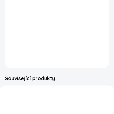
překvapivě návykovou kombinaci, která potěší všechny
milovníky originálních snacků.
Balení má mezi víčkem a chipsy ochrannou
atmosféru.
Bohužel nejsme schopni zajistit, že
nedojde během přepravy k poškození lupínků jako je
rozlomení či rozdrcení.
DETAILNÍ INFORMACE
ZEPTAT SE
HLÍDAT
Související produkty