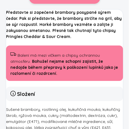
Představte si zapečené brambory posypané sýrem
čedar. Pak si představte, že brambory strčíte na gril, aby
se sýr rozpustil. Horké brambory vezměte a zalijte ji
zakysanou smetanou. Přesně tak chutnají tyto chipsy
Pringles Cheddar & Sour Cream.
Balení má mezi víčkem a chipsy ochrannou
atmosféru.
Bohužel nejsme schopni zajistit, že
nedojde během přepravy k poškození lupínků jako je
rozlomení či rozdrcení.
Složení
Sušené brambory, rostlinný olej, kukuřičná mouka, kukuřičný
škrob, rýžová mouka, cukry (maltodextrin, dextróza, cukr),
emulgátor (E471), modifikované mléčné ingredience, sůl,
kokosový olej, látka zvýrazňující chuť a vůni (E621, E631,