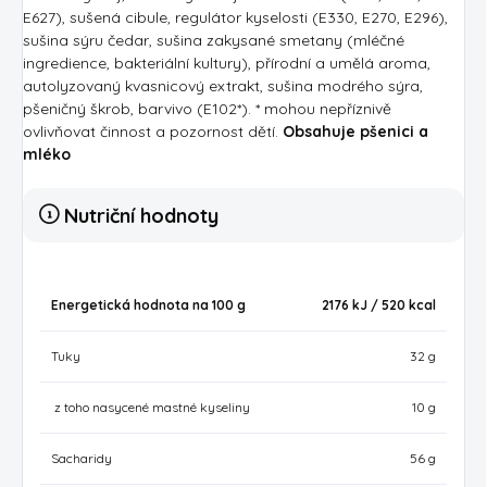
E627), sušená cibule, regulátor kyselosti (E330, E270, E296),
sušina sýru čedar, sušina zakysané smetany (mléčné
ingredience, bakteriální kultury), přírodní a umělá aroma,
autolyzovaný kvasnicový extrakt, sušina modrého sýra,
pšeničný škrob, barvivo (E102*). * mohou nepříznivě
ovlivňovat činnost a pozornost dětí.
Obsahuje pšenici a
mléko
Nutriční hodnoty
Energetická hodnota na 100 g
2176 kJ / 520
kcal
Tuky
32 g
z toho nasycené mastné kyseliny
10 g
Sacharidy
56 g