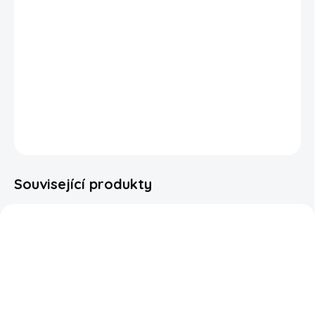
Pringles Cheddar & Sour Cream.
Balení má mezi víčkem a chipsy ochrannou atmosféru.
Bohužel
nejsme schopni zajistit, že nedojde během přepravy k
poškození lupínků jako je rozlomení či rozdrcení.
DETAILNÍ INFORMACE
ZEPTAT SE
HLÍDAT
Související produkty