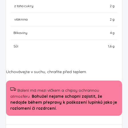
z toho cukry
2 g
vláknina
2 g
Bílkoviny
4 g
Sůl
1,6 g
Uchovávejte v suchu, chraňte před teplem.
Balení má mezi víčkem a chipsy ochrannou
atmosféru.
Bohužel nejsme schopni zajistit, že
nedojde během přepravy k poškození lupínků jako je
rozlomení či rozdrcení.