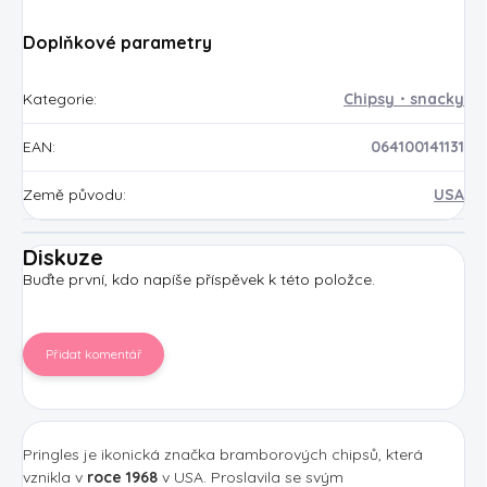
Doplňkové parametry
Kategorie
:
Chipsy・snacky
EAN
:
064100141131
Země původu
:
USA
Diskuze
Buďte první, kdo napíše příspěvek k této položce.
Přidat komentář
Pringles je ikonická značka bramborových chipsů, která
vznikla v
roce 1968
v USA. Proslavila se svým