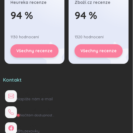
Heureka recenze
Zboží.cz recenze
94 %
94 %
1130 hodnocení
1320 hodnocení
Všechny recenze
Všechny recenze
Kontakt
info@tuzexovky.cz
Napište nám e-mail
+420 736 135 165
Načítám dostupnost…
Facebook
@tuzexovky