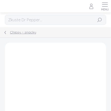
Přejít
na
obsah
Hledat
Chipsy・snacky
Podrobnosti hodnocení
Neohodnoceno