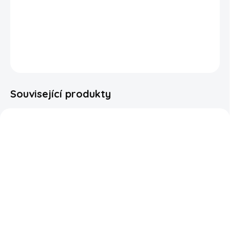
cukru
si můžete dopřát autentickou chuť root beer bez
výčitek. Skvělý způsob, jak poznat tradiční americkou
limonádu v moderním pojetí.
DETAILNÍ INFORMACE
ZEPTAT SE
HLÍDAT
Související produkty
SKLADEM
SKLADEM
Fanta Golden Grape
Dr Pepper Cream Soda
Japan 500ml
355ml