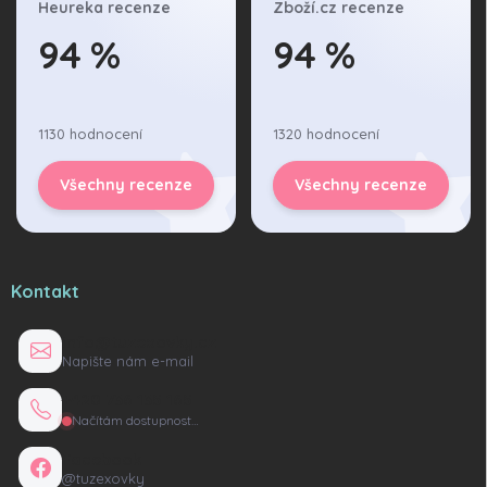
Heureka recenze
Zboží.cz recenze
94 %
94 %
1130 hodnocení
1320 hodnocení
Všechny recenze
Všechny recenze
Kontakt
info@tuzexovky.cz
Napište nám e-mail
+420 736 135 165
Načítám dostupnost…
Facebook
@tuzexovky