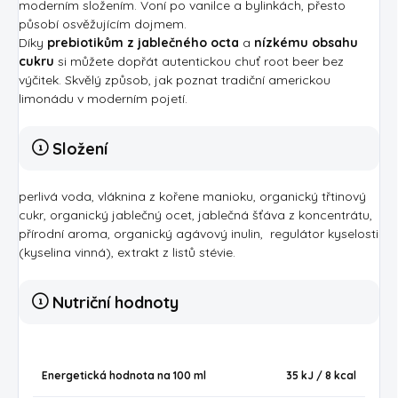
moderním složením. Voní po vanilce a bylinkách, přesto
působí osvěžujícím dojmem.
Díky
prebiotikům z jablečného octa
a
nízkému obsahu
cukru
si můžete dopřát autentickou chuť root beer bez
výčitek. Skvělý způsob, jak poznat tradiční americkou
limonádu v moderním pojetí.
Složení
perlivá voda, vláknina z kořene manioku, organický třtinový
cukr, organický jablečný ocet, jablečná šťáva z koncentrátu,
přírodní aroma, organický agávový inulin, regulátor kyselosti
(kyselina vinná), extrakt z listů stévie.
Nutriční hodnoty
Energetická hodnota na 100 ml
35 kJ / 8
kcal