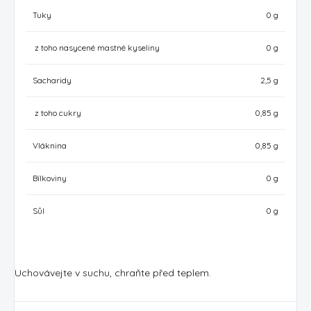
Tuky
0 g
z toho nasycené mastné kyseliny
0 g
Sacharidy
2,5 g
z toho cukry
0,85 g
Vláknina
0,85 g
Bílkoviny
0 g
Sůl
0 g
Uchovávejte v suchu, chraňte před teplem.