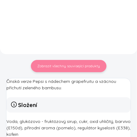
Speciální edice k 30. výročí
Z Japonska k vám míří Fanta
AriZony. Arizona Tropical
Golden Grape Japan. příchuť
ChillZIcle byla vytvořena ve
hroznů je jedna z nejoblíbenějších
spolupráci s fanoušky této
po celém světě, převážně se
legendární značky.
jedná o hrozny červené. Tato
Charakteristická chuť koktejlové...
Fanta vám přináší...
Zobrazit všechny související produkty
Čínská verze Pepsi s nádechem grapefruitu a vzácnou
příchutí zeleného bambusu.
Složení
Voda, glukózovo - fruktózový sirup, cukr, oxid uhličitý, barvivo
(E150d), přírodní aroma (pomelo), regulátor kyselosti (E338),
kofein