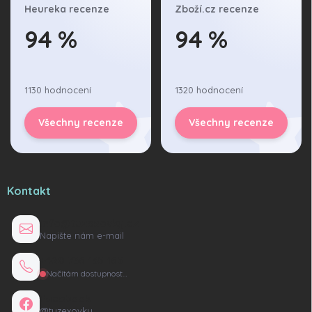
Heureka recenze
Zboží.cz recenze
94 %
94 %
1130 hodnocení
1320 hodnocení
Všechny recenze
Všechny recenze
Kontakt
info@tuzexovky.cz
Napište nám e-mail
+420 736 135 165
Načítám dostupnost…
Facebook
@tuzexovky