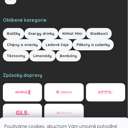
Oblíbené kategorie
Balíčky
Energy drinky
KitKat Mini
Sladkosti
Chipsy a snacky
Ledové čaje
Piškoty a sušenky
Těstoviny
Limonády
Bonbóny
Způsoby dopravy
Používáme cookies, abychom Vám umožnili pohodlné