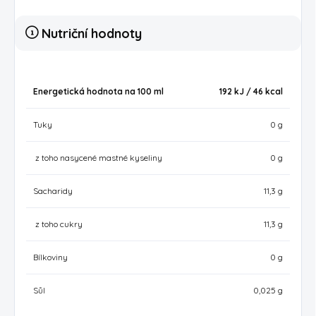
Nutriční hodnoty
Energetická hodnota na 100 ml
192 kJ / 46
kcal
Tuky
0 g
z toho nasycené mastné kyseliny
0 g
Sacharidy
11,3 g
z toho cukry
11,3 g
Bílkoviny
0 g
Sůl
0,025 g