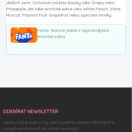
dalších zemí. Ochutnat můžete klasiky jako Grape nebo
Pineapple, ale také exotické edice jako White Peach, Shine
Muscat, Passion Fruit Grapefruit nebo speciální limitky.
Fanta: historie jedné z nejznámějších
limonád světa
Z
á
p
a
ODEBÍRAT NEWSLETTER
t
í
Vložte svůj e-mail a my vám budeme zasílat informace o
nových produktech na našem e-shopu.