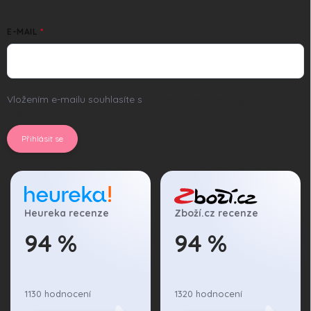
E-MAIL
Vložením e-mailu souhlasíte s
podmínkami ochrany osobních
údajů
Přihlásit se
Heureka recenze
Zboží.cz recenze
94 %
94 %
1130 hodnocení
1320 hodnocení