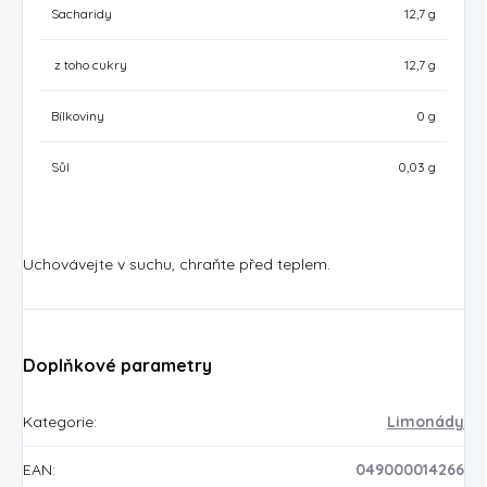
Sacharidy
12,7 g
z toho cukry
12,7 g
Bílkoviny
0 g
Sůl
0,03 g
Uchovávejte v suchu, chraňte před teplem.
Doplňkové parametry
Kategorie
:
Limonády
EAN
:
049000014266