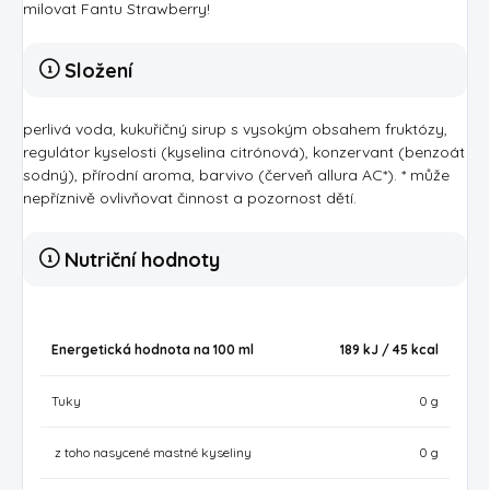
milovat
Fantu
Strawberry
!
Složení
perlivá voda, kukuřičný sirup s vysokým obsahem fruktózy,
regulátor kyselosti (kyselina citrónová), konzervant (benzoát
sodný), přírodní aroma, barvivo (červeň allura AC*). * může
nepříznivě ovlivňovat činnost a pozornost dětí.
Nutriční hodnoty
Energetická hodnota na 100 ml
189 kJ / 45
kcal
Tuky
0 g
z toho nasycené mastné kyseliny
0 g