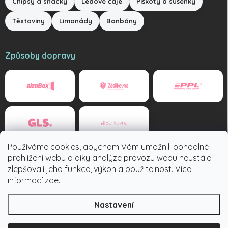
Chipsy a snacky
Ledové čaje
Piškoty a sušenky
Těstoviny
Limonády
Bonbóny
Způsoby dopravy
Používáme cookies, abychom Vám umožnili pohodlné
Způsoby platby
prohlížení webu a díky analýze provozu webu neustále
zlepšovali jeho funkce, výkon a použitelnost. Více
informací
zde
.
Nastavení