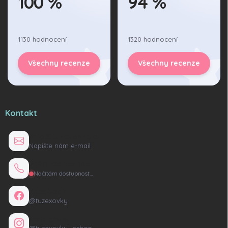
100 %
94 %
1130 hodnocení
1320 hodnocení
Všechny recenze
Všechny recenze
Kontakt
info@tuzexovky.cz
Napište nám e-mail
+420 736 135 165
Načítám dostupnost…
Facebook
@tuzexovky
Instagram
@tuzexovky_eshop