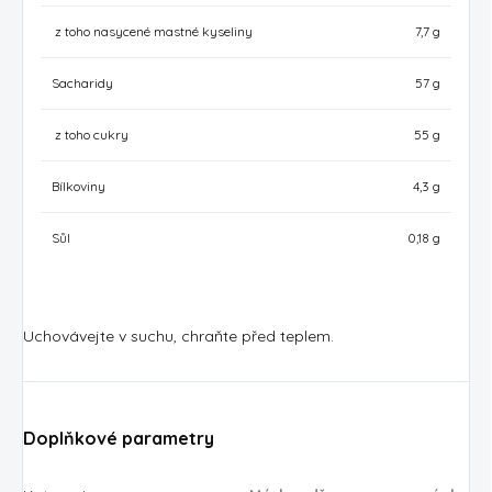
z toho nasycené mastné kyseliny
7,7 g
Sacharidy
57 g
z toho cukry
55 g
Bílkoviny
4,3 g
Sůl
0,18 g
Uchovávejte v suchu, chraňte před teplem.
Doplňkové parametry