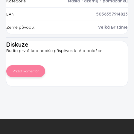
Kategorie
:
Másla・džemy・pomazánky
EAN
:
5056357914823
Země původu
:
Velká Británie
Diskuze
Buďte první, kdo napíše příspěvek k této položce.
Přidat komentář
Z
á