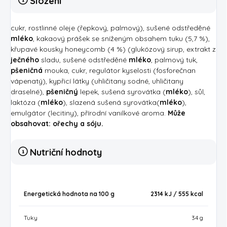
Složení
cukr, rostlinné oleje (řepkový, palmový), sušené odstředěné
mléko
, kakaový prášek se sníženým obsahem tuku (5,7 %),
křupavé kousky honeycomb (4 %) (glukózový sirup, extrakt z
ječného
sladu, sušené odstředěné
mléko
, palmový tuk,
pšeničná
mouka, cukr, regulátor kyselosti (fosforečnan
vápenatý), kypřicí látky (uhličitany sodné, uhličitany
draselné),
pšeničný
lepek, sušená syrovátka (
mléko
), sůl,
laktóza (
mléko
), slazená sušená syrovátka(
mléko
),
emulgátor (lecitiny), přírodní vanilkové aroma.
Může
obsahovat: ořechy a sóju.
Nutriční hodnoty
Energetická hodnota na 100 g
2314 kJ / 555
kcal
Tuky
34 g