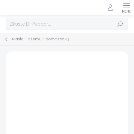
Přejít
na
obsah
Hledat
Másla・džemy・pomazánky
Podrobnosti hodnocení
Neohodnoceno