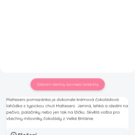
Do košíku
Sladká pomazánka vytvořená dle
legendární čokoládové tyčinky
Sladká pomazánka vytvořená dle
Twix. Zažijte chuť oblíbené
legendární čokoládové
pochoutky například na
tyčinky Milky Way. Zažijte chuť
palačinkách, vaflích, pečivu nebo
oblíbené pochoutky například na
jen tak přímo ze skleněné...
palačinkách, vaflích, pečivu nebo
jen tak přímo ze...
Zobrazit všechny související produkty
Maltesers pomazánka je dokonale krémová čokoládová
lahůdka s typickou chutí Maltesers. Jemná, lehká a ideální na
pečivo, palačinky nebo jen tak na lžičku. Skvělá volba pro
všechny milovníky čokolády z Velké Británie.