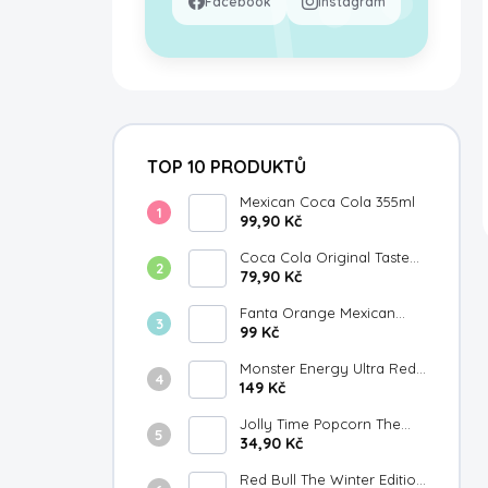
Facebook
Instagram
TOP 10 PRODUKTŮ
Mexican Coca Cola 355ml
99,90 Kč
Coca Cola Original Taste
Japan 300ml
79,90 Kč
Fanta Orange Mexican
355ml
99 Kč
Monster Energy Ultra Red
149 Kč
White & Blue Razz 473ml
Jolly Time Popcorn The
Big Cheese 100g
34,90 Kč
Red Bull The Winter Edition