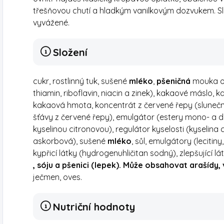
třešňovou chutí a hladkým vanilkovým dozvukem. S
vyvážené.
Složení
cukr, rostlinný tuk, sušené
mléko
,
pšeničná
mouka ob
thiamin, riboflavin, niacin a zinek), kakaové máslo,
kakaová hmota, koncentrát z červené řepy (slunečni
šťávy z červené řepy), emulgátor (estery mono- a d
kyselinou citronovou), regulátor kyselosti (kyselina 
askorbová), sušené
mléko
, sůl, emulgátory (lecitin
kypřicí látky (hydrogenuhličitan sodný), zlepšující l
, sóju a pšenici (lepek). Může obsahovat arašídy, v
ječmen, oves.
Nutriční hodnoty