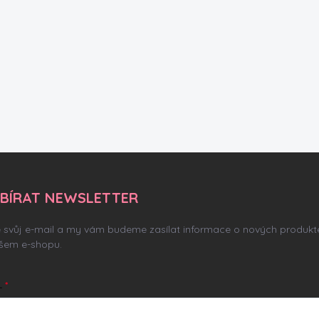
BÍRAT NEWSLETTER
e svůj e-mail a my vám budeme zasílat informace o nových produkt
šem e-shopu.
L