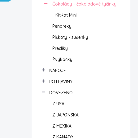
Čokolády・čokoládové tyčinky
í
p
KitKat Mini
a
n
Pendreky
e
Piškoty・sušenky
l
Preclíky
Žvýkačky
NÁPOJE
POTRAVINY
DOVEZENO
Z USA
Z JAPONSKA
Z MEXIKA
Z KANADY