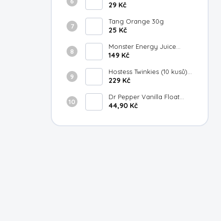
Fuji Apple Gingersmack
29 Kč
250ml
Tang Orange 30g
25 Kč
Monster Energy Juice
Strawberry Lemonade
149 Kč
473ml
Hostess Twinkies (10 kusů)
385g
229 Kč
Dr Pepper Vanilla Float
355ml
44,90 Kč