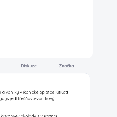
Do košíku
věží příchuť
opulárních
Pokud máte rádi
yčinek KitKat,
arašídové máslo
terou jsme pro
a čokoládu,
ás přivezli z USA,
budete
o je KitKat
milovat tuto
emon Crisp
Snickers tyčinku.
 příchutí oblíbené
merické
itronové sušenky.
Diskuze
Značka
ychutnejte si...
 vanilky v ikonické oplatce KitKat!
dybys jedl třešňovo-vanilkový
 v krémové čokoládě s výraznou