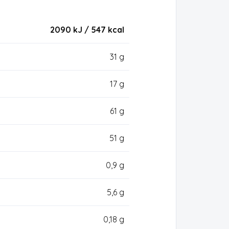
2090 kJ / 547
kcal
31 g
17 g
61 g
51 g
0,9 g
5,6 g
0,18 g