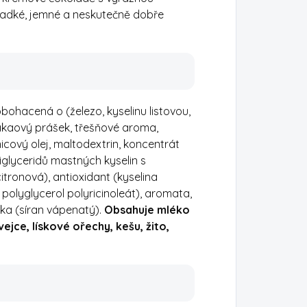
ladké, jemné a neskutečně dobře
ohacená o (železo, kyselinu listovou,
 kakaový prášek, třešňové aroma,
cový olej, maltodextrin, koncentrát
iglyceridů mastných kyselin s
citronová), antioxidant (kyselina
y, polyglycerol polyricinoleát), aromata,
átka (síran vápenatý).
Obsahuje mléko
ejce, lískové ořechy, kešu, žito,