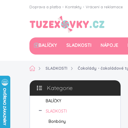
Přejít
Doprava a platba
•
Kontakty
•
Vrácení a reklamace
na
obsah
BALÍČKY
SLADKOSTI
NÁPOJE
Domů
SLADKOSTI
Čokolády・čokoládové t
P
Kategorie
o
Přeskočit
s
kategorie
t
BALÍČKY
r
SLADKOSTI
a
n
Bonbóny
n