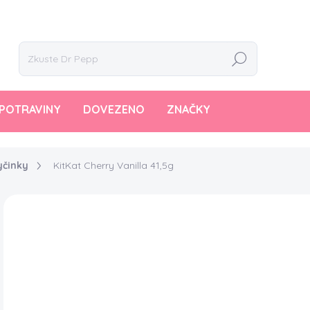
Hledat
POTRAVINY
DOVEZENO
ZNAČKY
yčinky
KitKat Cherry Vanilla 41,5g
Neohodnoceno
Podrobnosti hodnocení
69
Měr
166,
cena
SK