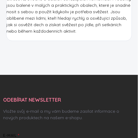
jsou balené v malých a praktických obalech, které je snadné
nosit s sebou a použít kdykoliv je potřeba svěžest. Jsou
oblíbené mezi lidmi, kteří hledají rychlý a osvěžující způsob,
jak si osvěžit dech a získat svěžest po jídle, při setkáních
nebo během každodenních aktivit.
Z
á
p
a
ODEBÍRAT NEWSLETTER
t
í
Vložte svůj e-mail a my vám budeme zasílat informace o
nových produktech na našem e-shopu.
E-MAIL