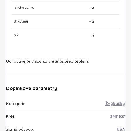
z toho cukry
- g
Bílkoviny
- g
Sůl
- g
Uchovávejte v suchu, chraňte před teplem.
Doplňkové parametry
Kategorie
:
Žvýkačky
EAN
:
3481107
Země původu
:
USA