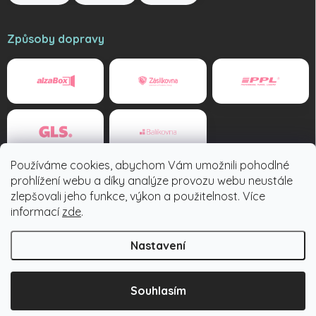
Způsoby dopravy
Používáme cookies, abychom Vám umožnili pohodlné
Způsoby platby
prohlížení webu a díky analýze provozu webu neustále
zlepšovali jeho funkce, výkon a použitelnost. Více
informací
zde
.
Nastavení
Copyright 2026
Tuzexovky.cz
. Všechna práva vyhrazena.
Souhlasím
Vytvořil Shoptet