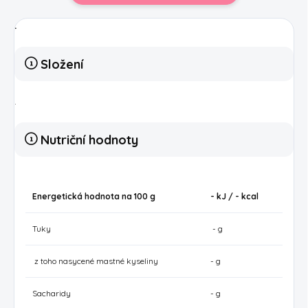
.
Složení
.
Nutriční hodnoty
Energetická hodnota na 100 g
- kJ / -
kcal
Tuky
- g
z toho nasycené mastné kyseliny
- g
Sacharidy
- g