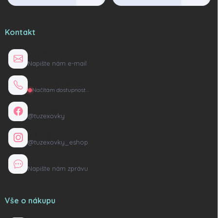
Kontakt
info@tuzexovky.cz
Napište nám e-mail
+420 736 135 165
Načítám dostupnost…
Facebook
@tuzexovky
Instagram
@tuzexovky_eshop
Kontaktní formulář
Napište nám zprávu
Vše o nákupu