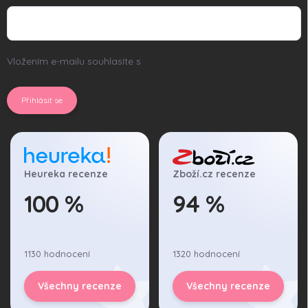
Vložením e-mailu souhlasíte s
podmínkami ochrany osobních
údajů
Přihlásit se
Heureka recenze
Zboží.cz recenze
100 %
94 %
1130 hodnocení
1320 hodnocení
Všechny recenze
Všechny recenze