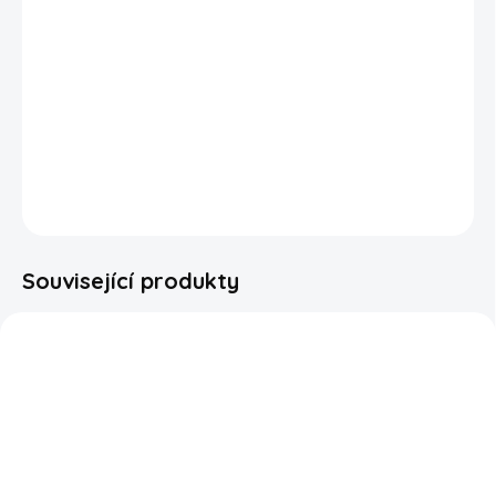
Fantastický způsob, jak prezentovat žvýkačky! Kostky
ledu s příchutí pikantní skořice vytvoří osvěžující a
nezapomenutelný zážitek pro vaše chuťové pohárky!
Balení obsahuje 40 kusů žvýkaček.
DETAILNÍ INFORMACE
ZEPTAT SE
HLÍDAT
Související produkty