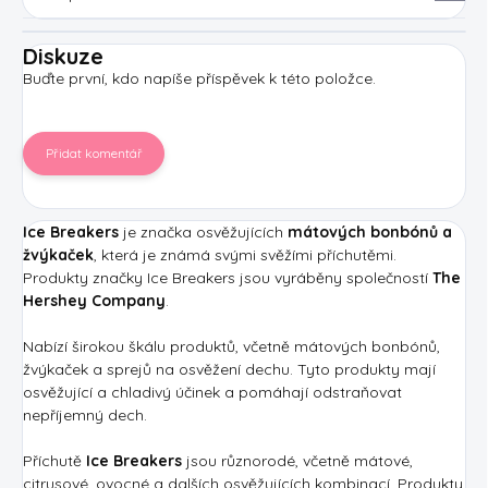
Diskuze
Buďte první, kdo napíše příspěvek k této položce.
Přidat komentář
Ice Breakers
je značka osvěžujících
mátových bonbónů a
žvýkaček
, která je známá svými svěžími příchutěmi.
Produkty značky Ice Breakers jsou vyráběny společností
The
Hershey Company
.
Nabízí širokou škálu produktů, včetně mátových bonbónů,
žvýkaček a sprejů na osvěžení dechu. Tyto produkty mají
osvěžující a chladivý účinek a pomáhají odstraňovat
nepříjemný dech.
Příchutě
Ice Breakers
jsou různorodé, včetně mátové,
citrusové, ovocné a dalších osvěžujících kombinací. Produkty