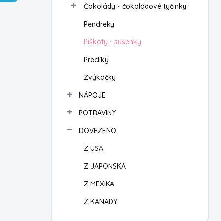
Čokolády・čokoládové tyčinky
í
p
Pendreky
a
n
Piškoty・sušenky
e
Preclíky
l
Žvýkačky
NÁPOJE
POTRAVINY
DOVEZENO
Z USA
Z JAPONSKA
Z MEXIKA
Z KANADY