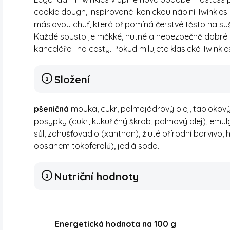
cookie dough, inspirované ikonickou náplní Twinkies
máslovou chuť, která připomíná čerstvé těsto na su
Každé sousto je měkké, hutné a nebezpečně dobré. 
kanceláře i na cesty. Pokud milujete klasické Twinkie
Složení
pšeničná
mouka, cukr, palmojádrový olej, tapiokový s
posypky (cukr, kukuřičný škrob, palmový olej), emul
sůl, zahušťovadlo (xanthan), žluté přírodní barvivo, 
obsahem tokoferolů), jedlá soda.
Nutriční hodnoty
Energetická hodnota na 100 g