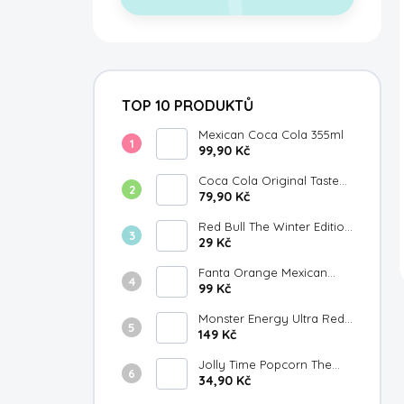
TOP 10 PRODUKTŮ
Mexican Coca Cola 355ml
99,90 Kč
Coca Cola Original Taste
Japan 300ml
79,90 Kč
Red Bull The Winter Edition
Fuji Apple Gingersmack
29 Kč
250ml
Fanta Orange Mexican
355ml
99 Kč
Monster Energy Ultra Red
149 Kč
White & Blue Razz 473ml
Jolly Time Popcorn The
Big Cheese 100g
34,90 Kč