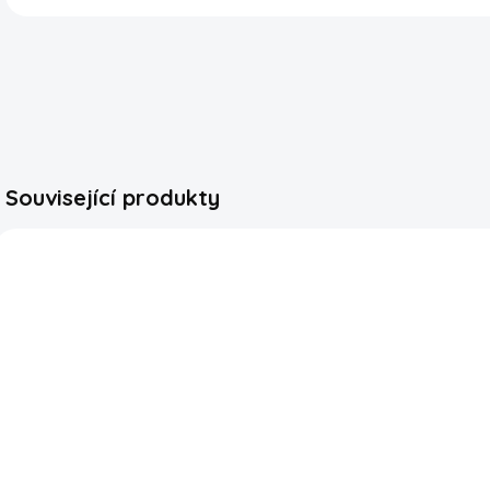
Související produkty
OPĚ
SKLADEM
SKLADEM
Hostess
Hostess
Banana
Chocolate
S