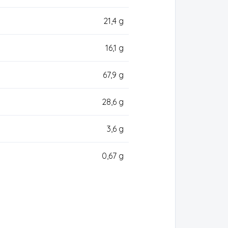
21,4 g
16,1 g
67,9 g
28,6 g
3,6 g
0,67 g