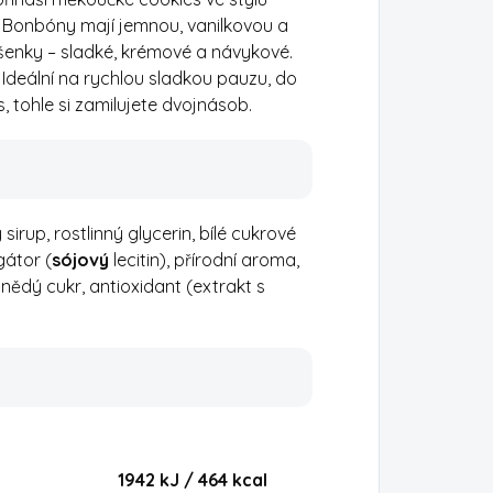
. Bonbóny mají jemnou, vanilkovou a
šenky – sladké, krémové a návykové.
Ideální na rychlou sladkou pauzu, do
s, tohle si zamilujete dvojnásob.
irup, rostlinný glycerin, bílé cukrové
gátor (
sójový
lecitin), přírodní aroma,
hnědý cukr, antioxidant (extrakt s
1942 kJ / 464 kcal