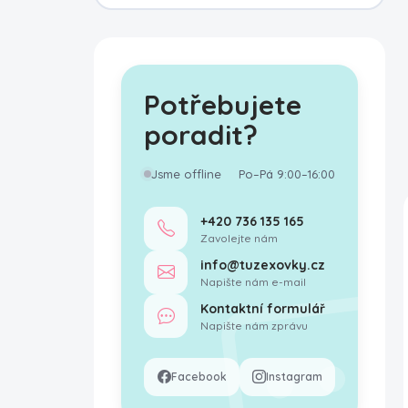
Potřebujete
poradit?
Jsme offline
Po–Pá 9:00–16:00
+420 736 135 165
Zavolejte nám
info@tuzexovky.cz
Napište nám e-mail
Kontaktní formulář
Napište nám zprávu
Facebook
Instagram