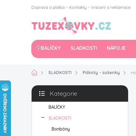
Přejít
Doprava a platba
•
Kontakty
•
Vrácení a reklamace
na
obsah
BALÍČKY
SLADKOSTI
NÁPOJE
Domů
SLADKOSTI
Piškoty・sušenky
Ho
P
Kategorie
o
Přeskočit
s
kategorie
t
BALÍČKY
r
SLADKOSTI
a
n
Bonbóny
n