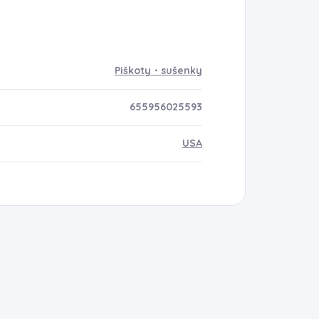
Piškoty・sušenky
655956025593
USA