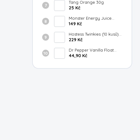
Tang Orange 30g
25 Kč
Monster Energy Juice
Strawberry Lemonade
149 Kč
473ml
Hostess Twinkies (10 kusů)
385g
229 Kč
Dr Pepper Vanilla Float
355ml
44,90 Kč