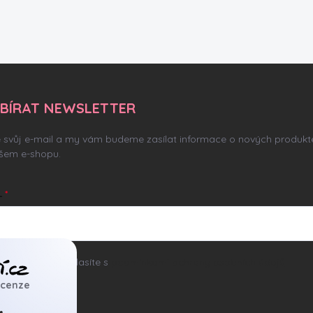
BÍRAT NEWSLETTER
e svůj e-mail a my vám budeme zasílat informace o nových produkt
šem e-shopu.
L
ním e-mailu souhlasíte s
podmínkami ochrany osobních údajů
ecenze
hlásit se