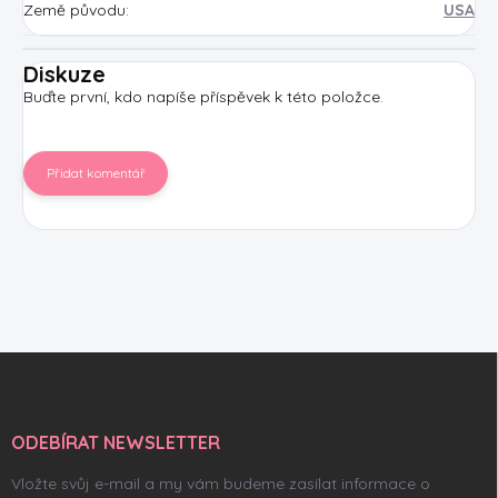
Země původu
:
USA
Diskuze
Buďte první, kdo napíše příspěvek k této položce.
Přidat komentář
Z
á
p
a
ODEBÍRAT NEWSLETTER
t
í
Vložte svůj e-mail a my vám budeme zasílat informace o