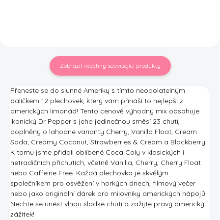
Zobrazit všechny související produkty
Přeneste se do slunné Ameriky s tímto neodolatelným
balíčkem 12 plechovek, který vám přináší to nejlepší z
amerických limonád! Tento cenově výhodný mix obsahuje
ikonický Dr Pepper s jeho jedinečnou směsí 23 chutí,
doplněný o lahodné varianty Cherry, Vanilla Float, Cream
Soda, Creamy Coconut, Strawberries & Cream a Blackberry.
K tomu jsme přidali oblíbené Coca Coly v klasických i
netradičních příchutích, včetně Vanilla, Cherry, Cherry Float
nebo Caffeine Free. Každá plechovka je skvělým
společníkem pro osvěžení v horkých dnech, filmový večer
nebo jako originální dárek pro milovníky amerických nápojů.
Nechte se unést vlnou sladké chuti a zažijte pravý americký
zážitek!