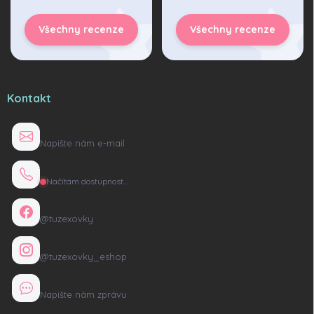
Všechny recenze
Všechny recenze
Kontakt
info@tuzexovky.cz
Napište nám e-mail
+420 736 135 165
Načítám dostupnost…
Facebook
@tuzexovky
Instagram
@tuzexovky_eshop
Kontaktní formulář
Napište nám zprávu