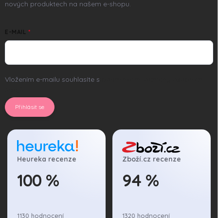
nových produktech na našem e-shopu.
E-MAIL
Vložením e-mailu souhlasíte s
podmínkami ochrany osobních
údajů
Přihlásit se
Heureka recenze
Zboží.cz recenze
100 %
94 %
1130 hodnocení
1320 hodnocení