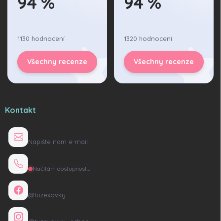
94 %
94 %
1130 hodnocení
1320 hodnocení
Všechny recenze
Všechny recenze
Kontakt
info@tuzexovky.cz
Napište nám e-mail
+420 736 135 165
Načítám dostupnost…
Facebook
@tuzexovky
Instagram