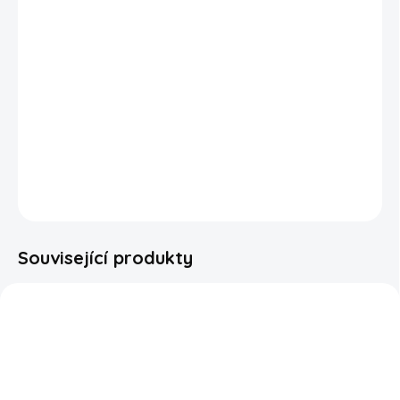
Osvěžující kombinace ikonické Coca-Coly a sladké třešně
v netradiční „float“ verzi! Coca-Cola Cherry Float přináší
jemný krémový nádech inspirovaný klasickým
americkým dezertem – cola s vanilkovou zmrzlinou.
Výsledkem je dokonale vyvážená chuť, kde se mísí
perlivá cola, šťavnatá třešeň a lehká smetanová
sladkost.
DETAILNÍ INFORMACE
ZEPTAT SE
HLÍDAT
Související produkty