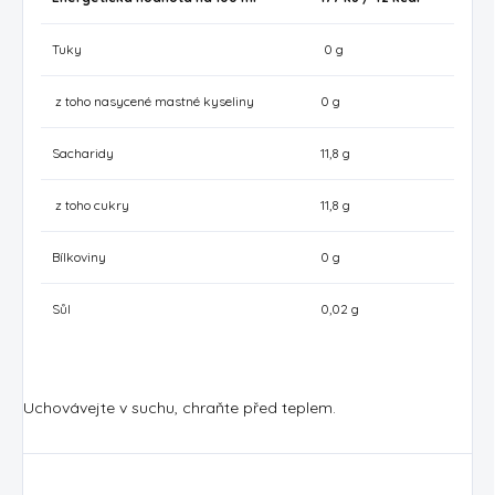
Tuky
0 g
z toho nasycené mastné kyseliny
0 g
Sacharidy
11,8 g
z toho cukry
11,8 g
Bílkoviny
0 g
Sůl
0,02 g
Uchovávejte v suchu, chraňte před teplem.