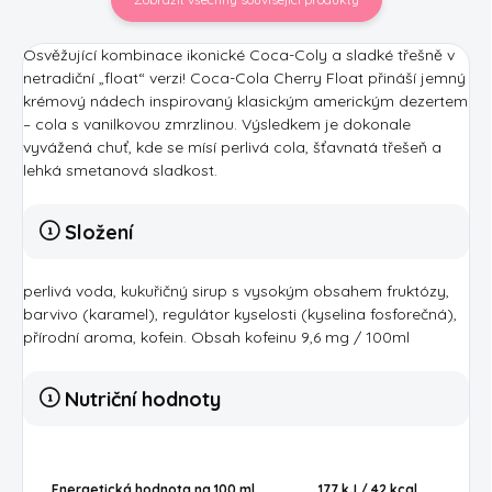
Osvěžující kombinace ikonické Coca-Coly a sladké třešně v
netradiční „float“ verzi! Coca-Cola Cherry Float přináší jemný
krémový nádech inspirovaný klasickým americkým dezertem
– cola s vanilkovou zmrzlinou. Výsledkem je dokonale
vyvážená chuť, kde se mísí perlivá cola, šťavnatá třešeň a
lehká smetanová sladkost.
Složení
perlivá voda, kukuřičný sirup s vysokým obsahem fruktózy,
barvivo (karamel), regulátor kyselosti (kyselina fosforečná),
přírodní aroma, kofein. Obsah kofeinu 9,6 mg / 100ml
Nutriční hodnoty
Energetická hodnota na 100 ml
177 kJ / 42
kcal