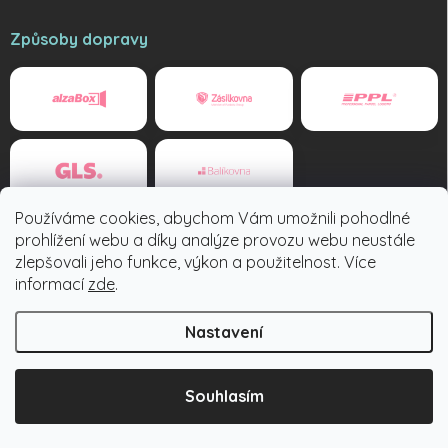
Způsoby dopravy
Používáme cookies, abychom Vám umožnili pohodlné
Způsoby platby
prohlížení webu a díky analýze provozu webu neustále
zlepšovali jeho funkce, výkon a použitelnost. Více
informací
zde
.
Nastavení
Copyright 2026
Tuzexovky.cz
. Všechna práva vyhrazena.
Souhlasím
Vytvořil Shoptet