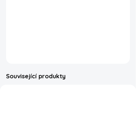
Dopřejte si nezaměnitelně šťavnatou chuť třešní s Airheads
Cherry! Tato ikonická žvýkací tyčinka přináší intenzivní
ovocnou chuť, která se při každém soustu postupně rozvíjí.
Sladkost dokonale doplňuje příjemná kyselost, díky níž je
každé kousnutí ještě lákavější. Ideální volba pro všechny, kdo
si rádi pochutnávají na sladkostech s plnou a výraznou chutí.
DETAILNÍ INFORMACE
ZEPTAT SE
HLÍDAT
Související produkty