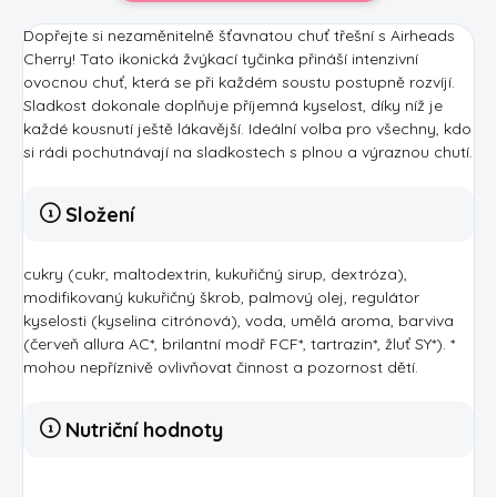
Dopřejte si nezaměnitelně šťavnatou chuť třešní s Airheads
Cherry! Tato ikonická žvýkací tyčinka přináší intenzivní
ovocnou chuť, která se při každém soustu postupně rozvíjí.
Sladkost dokonale doplňuje příjemná kyselost, díky níž je
každé kousnutí ještě lákavější. Ideální volba pro všechny, kdo
si rádi pochutnávají na sladkostech s plnou a výraznou chutí.
Složení
cukry (cukr, maltodextrin, kukuřičný sirup, dextróza),
modifikovaný kukuřičný škrob, palmový olej, regulátor
kyselosti (kyselina citrónová), voda, umělá aroma, barviva
(červeň allura AC*, brilantní modř FCF*, tartrazin*, žluť SY*). *
mohou nepříznivě ovlivňovat činnost a pozornost dětí.
Nutriční hodnoty