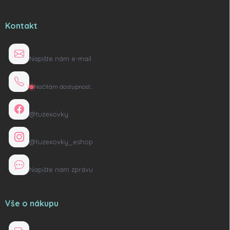
Kontakt
info@tuzexovky.cz
Napište nám e-mail
+420 736 135 165
Načítám dostupnost…
Facebook
@tuzexovky
Instagram
@tuzexovky_eshop
Kontaktní formulář
Napište nám zprávu
Vše o nákupu