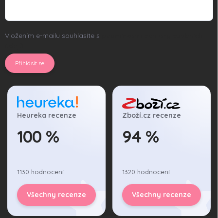
Vložením e-mailu souhlasíte s
podmínkami ochrany osobních
údajů
Přihlásit se
Heureka recenze
Zboží.cz recenze
100 %
94 %
1130 hodnocení
1320 hodnocení
Všechny recenze
Všechny recenze