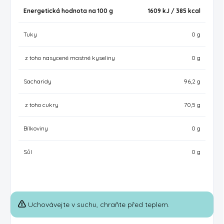
Energetická hodnota na 100 g
1609 kJ / 385 kcal
Tuky
0 g
z toho nasycené mastné kyseliny
0 g
Sacharidy
96,2 g
z toho cukry
70,5 g
Bílkoviny
0 g
Sůl
0 g
Uchovávejte v suchu, chraňte před teplem.