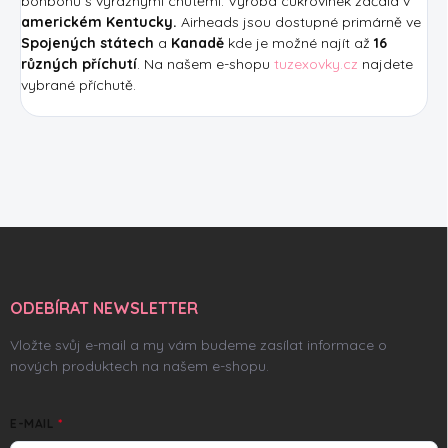
bonbonů s výraznými chutěmi. Výroba cukrovinek začala v
americkém Kentucky.
Airheads jsou dostupné primárně ve
Spojených státech
a
Kanadě
kde je možné najít až
16
různých příchutí
. Na našem e-shopu
tuzexovky.cz
najdete
vybrané příchutě.
Z
á
p
a
ODEBÍRAT NEWSLETTER
t
í
Vložte svůj e-mail a my vám budeme zasílat informace o
nových produktech na našem e-shopu.
E-MAIL