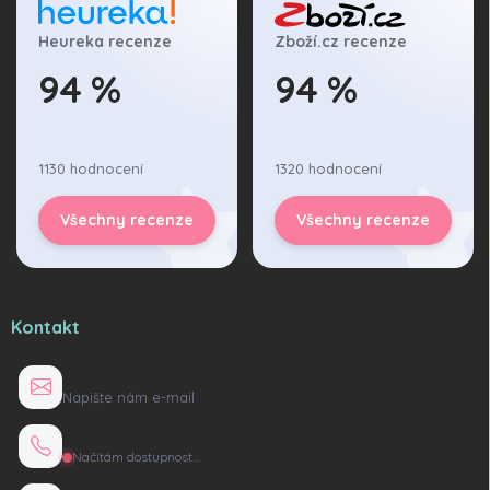
Heureka recenze
Zboží.cz recenze
94 %
94 %
1130 hodnocení
1320 hodnocení
Všechny recenze
Všechny recenze
Kontakt
info@tuzexovky.cz
Napište nám e-mail
+420 736 135 165
Načítám dostupnost…