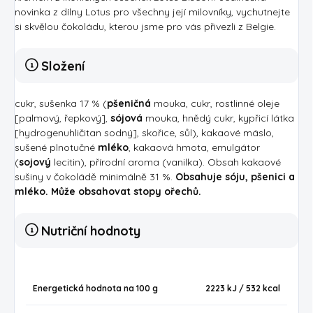
novinka z dílny Lotus pro všechny její milovníky, vychutnejte
si skvělou čokoládu, kterou jsme pro vás přivezli z Belgie.
Složení
cukr, sušenka 17 % (
pšeničná
mouka, cukr, rostlinné oleje
[palmový, řepkový],
sójová
mouka, hnědý cukr, kypřicí látka
[hydrogenuhličitan sodný], skořice, sůl), kakaové máslo,
sušené plnotučné
mléko
, kakaová hmota, emulgátor
(
sojový
lecitin), přírodní aroma (vanilka). Obsah kakaové
sušiny v čokoládě minimálně 31 %.
Obsahuje sóju, pšenici a
mléko. Může obsahovat stopy ořechů.
Nutriční hodnoty
Energetická hodnota na 100 g
2223 kJ / 532
kcal