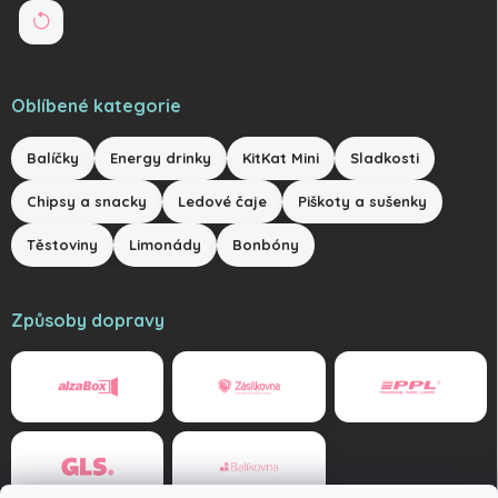
Reklamace a vrácení zboží
Oblíbené kategorie
Balíčky
Energy drinky
KitKat Mini
Sladkosti
Chipsy a snacky
Ledové čaje
Piškoty a sušenky
Těstoviny
Limonády
Bonbóny
Způsoby dopravy