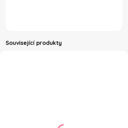
skvělou čokoládu, kterou jsme pro vás přivezli z Belgie.
DETAILNÍ INFORMACE
ZEPTAT SE
HLÍDAT
Související produkty
SKLADEM
SKLADEM
Warheads Extreme
Dr Pepper Cotton
Sour Hard Candy Minis
Candy 88g
49g