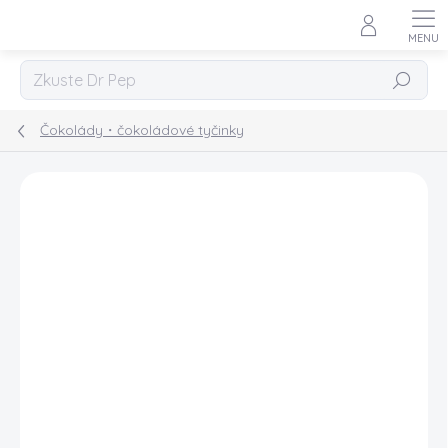
Přejít
na
obsah
Hledat
Čokolády・čokoládové tyčinky