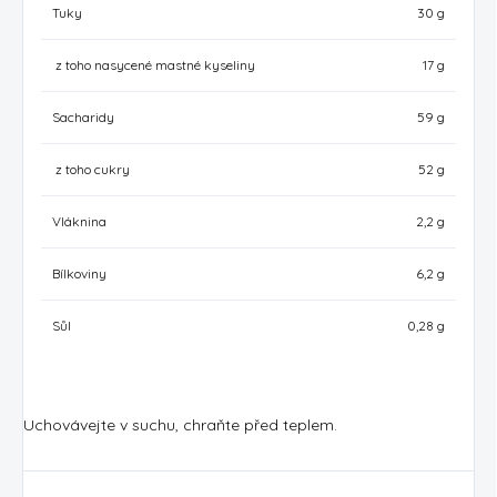
Tuky
30 g
z toho nasycené mastné kyseliny
17 g
Sacharidy
59 g
z toho cukry
52 g
Vláknina
2,2 g
Bílkoviny
6,2 g
Sůl
0,28 g
Uchovávejte v suchu, chraňte před teplem.