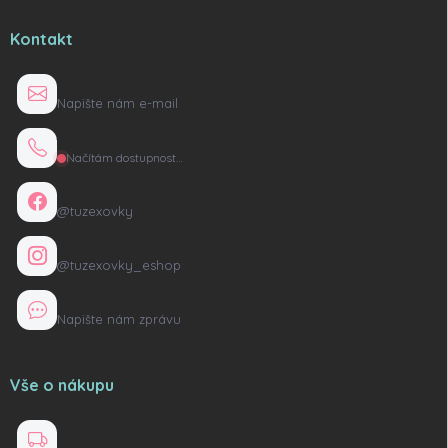
Kontakt
info@tuzexovky.cz
Napište nám e-mail
+420 736 135 165
Načítám dostupnost…
Facebook
@tuzexovky
Instagram
@tuzexovky_eshop
Kontaktní formulář
Napište nám zprávu
Vše o nákupu
Doprava a platba