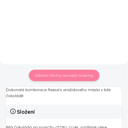
KitKat Chocolate Orange je
Legendární americké želé fazolky
jednou z nejoblíbenějších čokolád
v mixu příchutí neméně
KitKat, Tato "pomerančová
legendárních čajových nápojů z
příchuť" vyhrála první místo v
Asie, to je Jelly Belly Jelly Beans
minulých soutěžích "KitKat
Bubble Tea. Vyzkoušejte mix pěti
Revival Election". Základem je...
příchutí...
Zobrazit všechny související produkty
Dokonalá kombinace
Reese's
arašídového másla
v bílé
čokoládě.
Složení
Bílá čokoláda na povrchu (52%), [cukr, rostlinné oleje