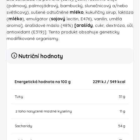
(palmový, palmojádrový, bambucký, slunečnicový a/nebo
světlicový), sušené odtučněné
mléko
, kukuřičný sirup, laktóza
(
mléko
), emulgátor (
sojový
lecitin, E476), vanilin, umělá
aroma], arašídové máslo (48%)
[arašídy
, cukr, dextróza, sůl,
antioxidant (E319)]. Tento produkt obsahuje geneticky
modifikované organismy.
Nutriční hodnoty
Energetická hodnota na 100 g
2291 kJ / 549
kcal
Tuky
31 g
z toho nasycené mastné kyseliny
11 g
Sacharidy
54 g