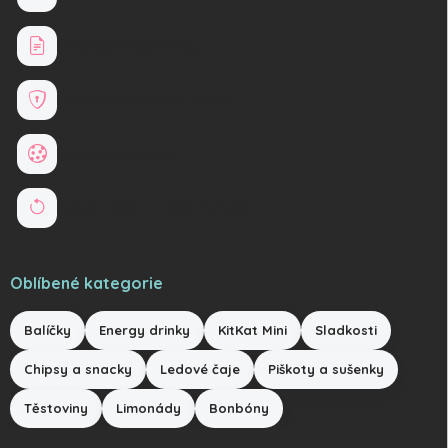
Obchodní podmínky
Ochrana osobních údajů
Soubory cookies
Reklamace a vrácení zboží
Oblíbené kategorie
Balíčky
Energy drinky
KitKat Mini
Sladkosti
Chipsy a snacky
Ledové čaje
Piškoty a sušenky
Těstoviny
Limonády
Bonbóny