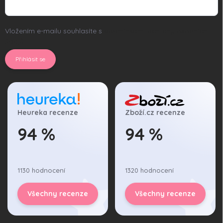
Vložením e-mailu souhlasíte s
podmínkami ochrany osobních
údajů
Přihlásit se
Heureka recenze
Zboží.cz recenze
94 %
94 %
1130 hodnocení
1320 hodnocení
Všechny recenze
Všechny recenze