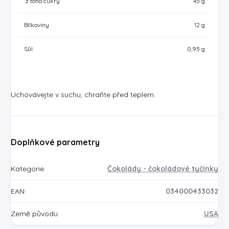
z toho cukry
45 g
Bílkoviny
12 g
Sůl
0,95 g
Uchovávejte v suchu, chraňte před teplem.
Doplňkové parametry
Kategorie
:
Čokolády・čokoládové tyčinky
EAN
:
034000433032
Země původu
:
USA