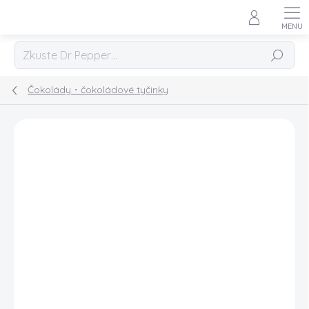
Přejít
na
obsah
Hledat
Čokolády・čokoládové tyčinky
Podrobnosti hodnocení
Neohodnoceno