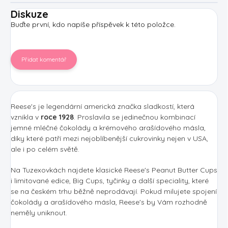
Diskuze
Buďte první, kdo napíše příspěvek k této položce.
Přidat komentář
Reese's je legendární americká značka sladkostí, která
vznikla v
roce 1928
. Proslavila se jedinečnou kombinací
jemné mléčné čokolády a krémového arašídového másla,
díky které patří mezi nejoblíbenější cukrovinky nejen v USA,
ale i po celém světě.
Na Tuzexovkách najdete klasické Reese's Peanut Butter Cups
i limitované edice, Big Cups, tyčinky a další speciality, které
se na českém trhu běžně neprodávají. Pokud milujete spojení
čokolády a arašídového másla, Reese's by Vám rozhodně
neměly uniknout.