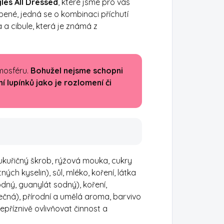
gles All Dressed
, které jsme pro vás
líbené, jedná se o kombinaci příchutí
a cibule, která je známá z
mosféru.
Bohužel nejsme schopni
 lupínků jako je rozlomení či
kukuřičný škrob, rýžová mouka, cukry
ch kyselin), sůl, mléko, koření, látka
odný, guanylát sodný), koření,
blečná), přírodní a umělá aroma, barvivo
nepříznivě ovlivňovat činnost a