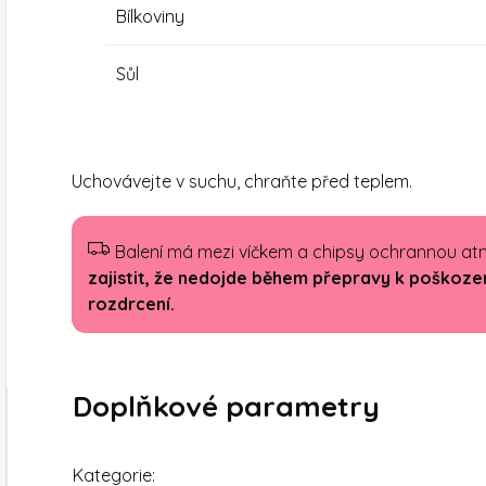
Bílkoviny
Sůl
Uchovávejte v suchu, chraňte před teplem.
Balení má mezi víčkem a chipsy ochrannou at
zajistit, že nedojde během přepravy k poškození
rozdrcení.
Doplňkové parametry
Kategorie
: