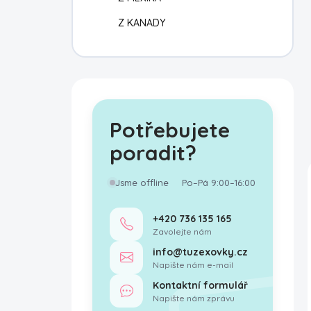
Z KANADY
Potřebujete
poradit?
Jsme offline
Po–Pá 9:00–16:00
+420 736 135 165
Zavolejte nám
info@tuzexovky.cz
Napište nám e-mail
Kontaktní formulář
Napište nám zprávu