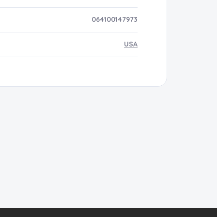
064100147973
USA