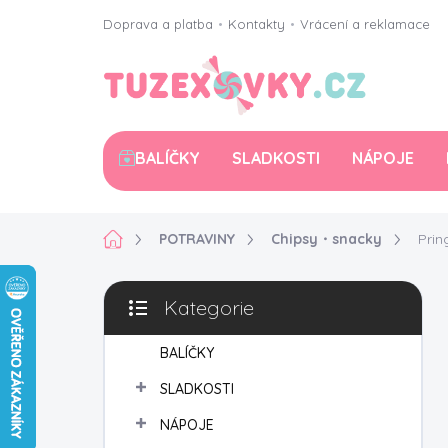
Přejít
Doprava a platba
•
Kontakty
•
Vrácení a reklamace
na
obsah
BALÍČKY
SLADKOSTI
NÁPOJE
Domů
POTRAVINY
Chipsy・snacky
Prin
P
Kategorie
o
Přeskočit
s
kategorie
t
BALÍČKY
r
SLADKOSTI
a
n
NÁPOJE
n