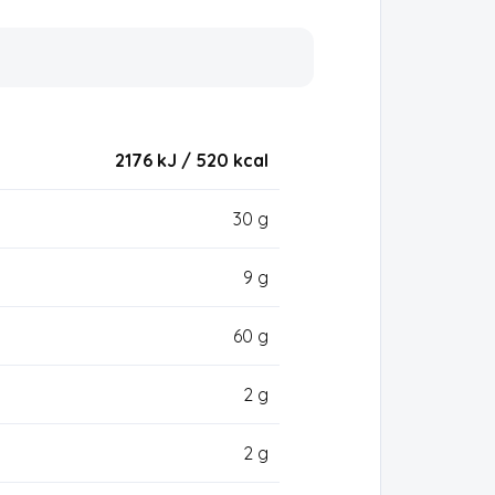
2176 kJ / 520
kcal
30 g
9 g
60 g
2 g
2 g