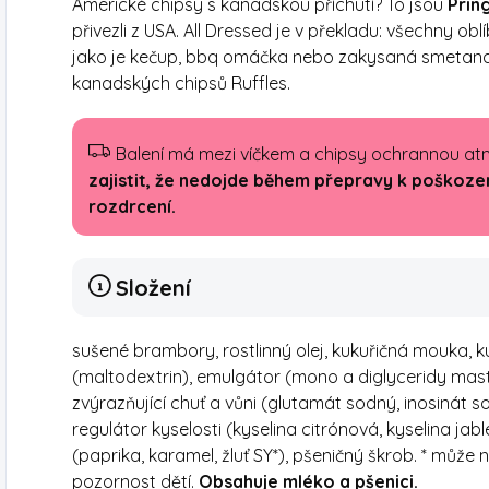
Americké chipsy s kanadskou příchutí? To jsou
Prin
přivezli z USA. All Dressed je v překladu: všechny ob
jako je kečup, bbq omáčka nebo zakysaná smetana 
kanadských chipsů Ruffles.
Balení má mezi víčkem a chipsy ochrannou at
zajistit, že nedojde během přepravy k poškození
rozdrcení.
Složení
sušené brambory, rostlinný olej, kukuřičná mouka, 
(maltodextrin), emulgátor (mono a diglyceridy mastný
zvýrazňující chuť a vůni (glutamát sodný, inosinát s
regulátor kyselosti (kyselina citrónová, kyselina ja
(paprika, karamel, žluť SY*), pšeničný škrob. * může 
pozornost dětí.
Obsahuje mléko a pšenici.