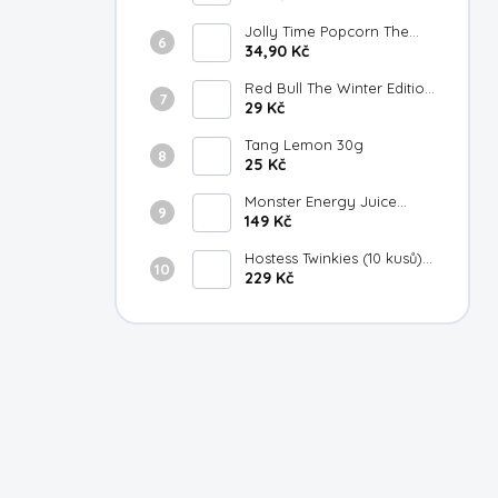
Jolly Time Popcorn The
Big Cheese 100g
34,90 Kč
Red Bull The Winter Edition
Fuji Apple Gingersmack
29 Kč
250ml
Tang Lemon 30g
25 Kč
Monster Energy Juice
Strawberry Lemonade
149 Kč
473ml
Hostess Twinkies (10 kusů)
385g
229 Kč