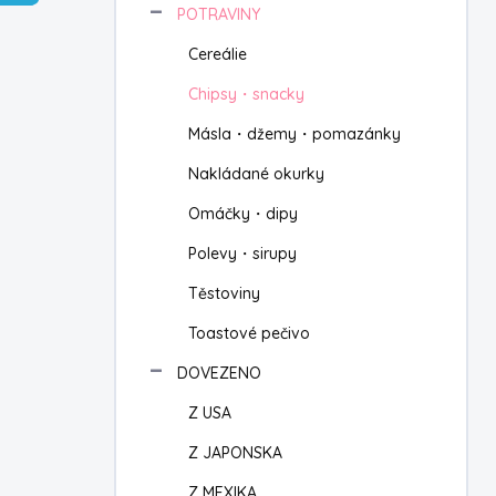
POTRAVINY
í
p
Cereálie
a
n
Chipsy・snacky
e
Másla・džemy・pomazánky
l
Nakládané okurky
Omáčky・dipy
Polevy・sirupy
Těstoviny
Toastové pečivo
DOVEZENO
Z USA
Z JAPONSKA
Z MEXIKA