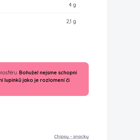
4 g
2,1 g
mosféru.
Bohužel nejsme schopni
 lupínků jako je rozlomení či
Chipsy・snacky