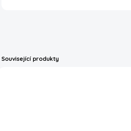
Související produkty
SKLADEM
SKLADEM
Pringles
Lay's Finger
L
Cheddar
Licking