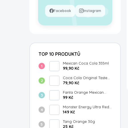
Facebook
Instagram
TOP 10 PRODUKTŮ
Mexican Coca Cola 355ml
99,90 Kč
Coca Cola Original Taste
Japan 300ml
79,90 Kč
Fanta Orange Mexican
355ml
99 Kč
Monster Energy Ultra Red
149 Kč
White & Blue Razz 473ml
Tang Orange 30g
25 Kč