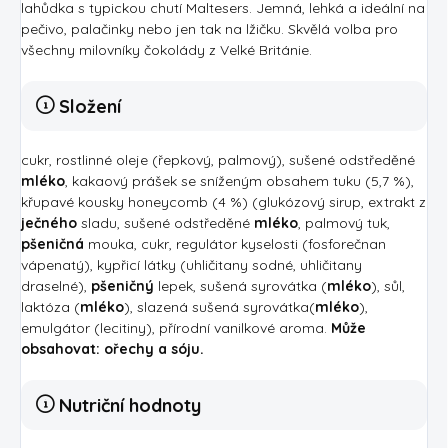
lahůdka s typickou chutí Maltesers. Jemná, lehká a ideální na
pečivo, palačinky nebo jen tak na lžičku. Skvělá volba pro
všechny milovníky čokolády z Velké Británie.
Složení
cukr, rostlinné oleje (řepkový, palmový), sušené odstředěné
mléko
, kakaový prášek se sníženým obsahem tuku (5,7 %),
křupavé kousky honeycomb (4 %) (glukózový sirup, extrakt z
ječného
sladu, sušené odstředěné
mléko
, palmový tuk,
pšeničná
mouka, cukr, regulátor kyselosti (fosforečnan
vápenatý), kypřicí látky (uhličitany sodné, uhličitany
draselné),
pšeničný
lepek, sušená syrovátka (
mléko
), sůl,
laktóza (
mléko
), slazená sušená syrovátka(
mléko
),
emulgátor (lecitiny), přírodní vanilkové aroma.
Může
obsahovat: ořechy a sóju.
Nutriční hodnoty