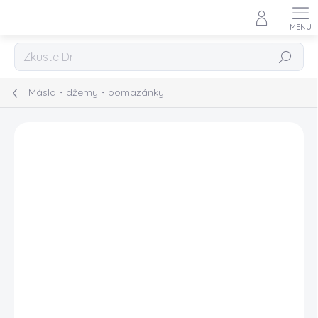
Přejít
na
obsah
Hledat
Másla・džemy・pomazánky
Podrobnosti hodnocení
Neohodnoceno