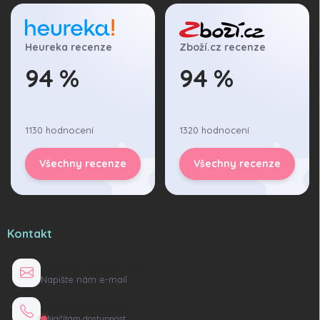
Heureka recenze
Zboží.cz recenze
94 %
94 %
1130 hodnocení
1320 hodnocení
Všechny recenze
Všechny recenze
Kontakt
info@tuzexovky.cz
Napište nám e-mail
+420 736 135 165
Načítám dostupnost…