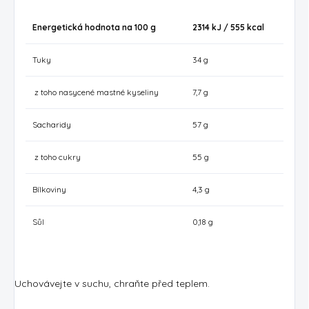
Energetická hodnota na 100 g
2314 kJ / 555
kcal
Tuky
34 g
z toho nasycené mastné kyseliny
7,7 g
Sacharidy
57 g
z toho cukry
55 g
Bílkoviny
4,3 g
Sůl
0,18 g
Uchovávejte v suchu, chraňte před teplem.