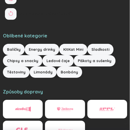
Reklamace a vrácení zboží
Oblíbené kategorie
Balíčky
Energy drinky
KitKat Mini
Sladkosti
Chipsy a snacky
Ledové čaje
Piškoty a sušenky
Těstoviny
Limonády
Bonbóny
Způsoby dopravy