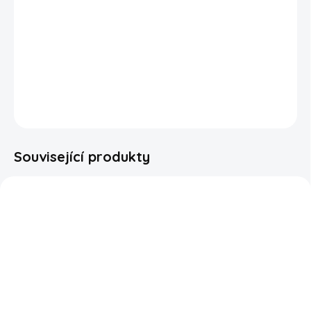
Maltesers pomazánka je dokonale krémová čokoládová
lahůdka s typickou chutí Maltesers. Jemná, lehká a
ideální na pečivo, palačinky nebo jen tak na lžičku. Skvělá
volba pro všechny milovníky čokolády z Velké Británie.
DETAILNÍ INFORMACE
ZEPTAT SE
HLÍDAT
Související produkty
SKLADEM
SKLADEM