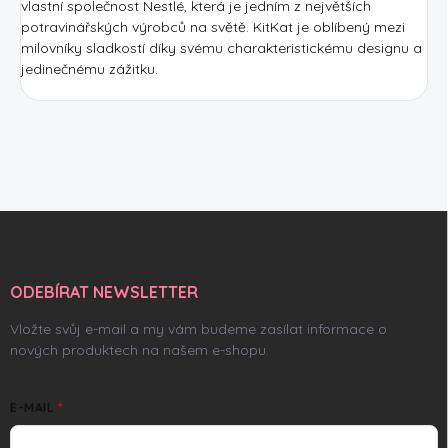
vlastní společnost Nestlé, která je jedním z největších
potravinářských výrobců na světě. KitKat je oblíbený mezi
milovníky sladkostí díky svému charakteristickému designu a
jedinečnému zážitku.
Z
á
p
a
ODEBÍRAT NEWSLETTER
t
í
Vložte svůj e-mail a my vám budeme zasílat informace o
nových produktech na našem e-shopu.
E-MAIL