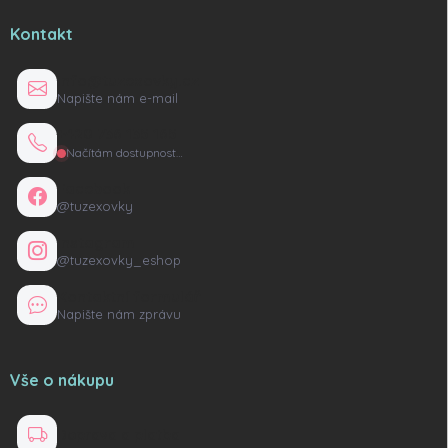
Kontakt
info@tuzexovky.cz
Napište nám e-mail
+420 736 135 165
Načítám dostupnost…
Facebook
@tuzexovky
Instagram
@tuzexovky_eshop
Kontaktní formulář
Napište nám zprávu
Vše o nákupu
Doprava a platba