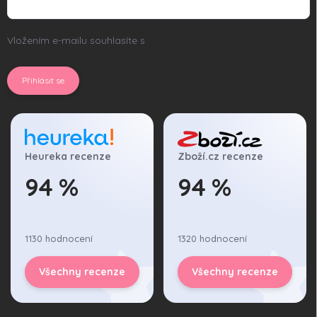
Vložením e-mailu souhlasíte s
podmínkami ochrany osobních
údajů
Přihlásit se
Heureka recenze
Zboží.cz recenze
94 %
94 %
1130 hodnocení
1320 hodnocení
Všechny recenze
Všechny recenze