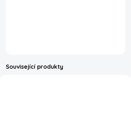
Jahodový KitKat je oblíbená japonská pochoutka, kterou
vyrábí pro místní trh společnost Nestlé Japan. oplatka
KitKat je pokryta lahodnou směsí jahodového krému a
bílé čokolády, aby vynikla veškerá sladkost a osvěžení z
jahod.
DETAILNÍ INFORMACE
ZEPTAT SE
HLÍDAT
Související produkty
SKLADEM
SKLADEM