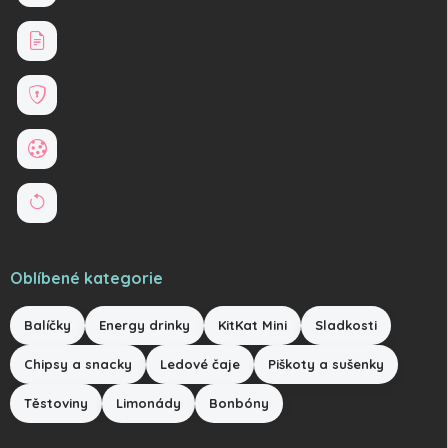
Obchodní podmínky
Ochrana osobních údajů
Soubory cookies
Reklamace a vrácení zboží
Oblíbené kategorie
Balíčky
Energy drinky
KitKat Mini
Sladkosti
Chipsy a snacky
Ledové čaje
Piškoty a sušenky
Těstoviny
Limonády
Bonbóny