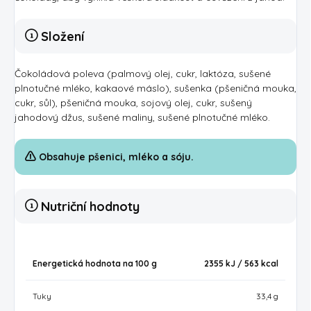
Složení
Čokoládová poleva (palmový olej, cukr, laktóza, sušené
plnotučné mléko, kakaové máslo), sušenka (pšeničná mouka,
cukr, sůl), pšeničná mouka, sojový olej, cukr, sušený
jahodový džus, sušené maliny, sušené plnotučné mléko.
Obsahuje pšenici, mléko a sóju.
Nutriční hodnoty
Energetická hodnota na 100 g
2355 kJ / 563 kcal
Tuky
33,4 g