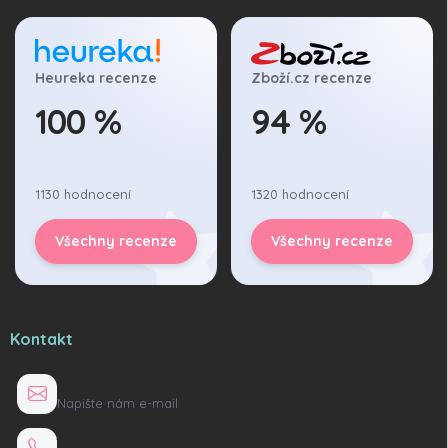
Heureka recenze
Zboží.cz recenze
100 %
94 %
1130 hodnocení
1320 hodnocení
Všechny recenze
Všechny recenze
Kontakt
info@tuzexovky.cz
Napište nám e-mail
+420 736 135 165