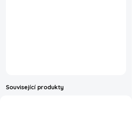
Osvěž své chuťové buňky s tropickou novinkou Ice
Breakers Sparkling Pineapple Mango Seltzer! 🍍🥭 Tyto
svěží cukrfree mentolky kombinují sladkou chuť
šťavnatého ananasu a manga s lehce perlivým „seltzer“
efektem, který přináší unikátní osvěžení při každém
kousku.
DETAILNÍ INFORMACE
ZEPTAT SE
HLÍDAT
Související produkty