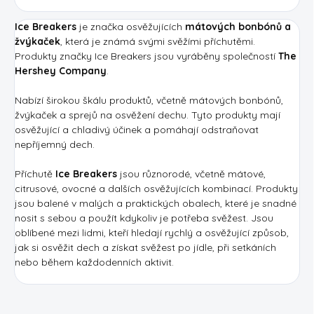
Ice Breakers
je značka osvěžujících
mátových bonbónů a
žvýkaček
, která je známá svými svěžími příchutěmi.
Produkty značky Ice Breakers jsou vyráběny společností
The
Hershey Company
.
Nabízí širokou škálu produktů, včetně mátových bonbónů,
žvýkaček a sprejů na osvěžení dechu. Tyto produkty mají
osvěžující a chladivý účinek a pomáhají odstraňovat
nepříjemný dech.
Příchutě
Ice Breakers
jsou různorodé, včetně mátové,
citrusové, ovocné a dalších osvěžujících kombinací. Produkty
jsou balené v malých a praktických obalech, které je snadné
nosit s sebou a použít kdykoliv je potřeba svěžest. Jsou
oblíbené mezi lidmi, kteří hledají rychlý a osvěžující způsob,
jak si osvěžit dech a získat svěžest po jídle, při setkáních
nebo během každodenních aktivit.