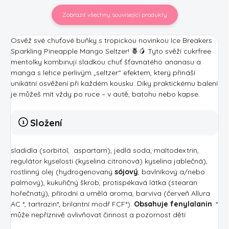
Zobrazit všechny související produkty
Osvěž své chuťové buňky s tropickou novinkou Ice Breakers
Sparkling Pineapple Mango Seltzer! 🍍🥭 Tyto svěží cukrfree
mentolky kombinují sladkou chuť šťavnatého ananasu a
manga s lehce perlivým „seltzer“ efektem, který přináší
unikátní osvěžení při každém kousku. Díky praktickému balení
je můžeš mít vždy po ruce – v autě, batohu nebo kapse.
Složení
sladidla (sorbitol, aspartam), jedlá soda, maltodextrin,
regulátor kyselosti (kyselina citronová) kyselina jablečná),
rostlinný olej (hydrogenovaný
sójový
, bavlníkový a/nebo
palmový), kukuřičný škrob, protispékavá látka (stearan
hořečnatý), přírodní a umělá aroma, barviva (červeň Allura
AC *, tartrazin*, brilantní modř FCF*).
Obsahuje fenylalanin
. *
může nepříznivě ovlivňovat činnost a pozornost dětí