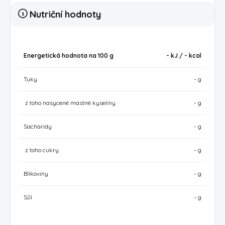
Nutriční hodnoty
Energetická hodnota na 100 g
- kJ / -
kcal
Tuky
- g
z toho nasycené mastné kyseliny
- g
Sacharidy
- g
z toho cukry
- g
Bílkoviny
- g
Sůl
- g