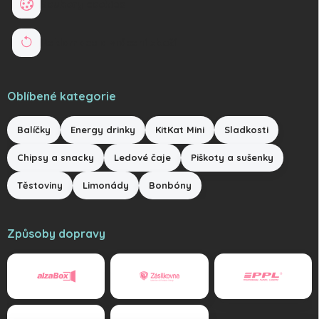
Soubory cookies
Reklamace a vrácení zboží
Oblíbené kategorie
Balíčky
Energy drinky
KitKat Mini
Sladkosti
Chipsy a snacky
Ledové čaje
Piškoty a sušenky
Těstoviny
Limonády
Bonbóny
Způsoby dopravy