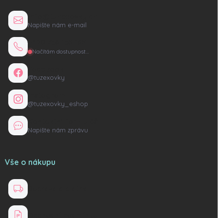
info@tuzexovky.cz
Napište nám e-mail
+420 736 135 165
Načítám dostupnost…
Facebook
@tuzexovky
Instagram
@tuzexovky_eshop
Kontaktní formulář
Napište nám zprávu
Vše o nákupu
Doprava a platba
Obchodní podmínky