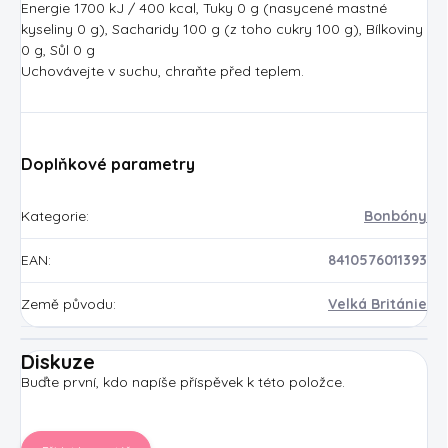
Energie 1700 kJ / 400 kcal, Tuky 0 g (nasycené mastné
kyseliny 0 g), Sacharidy 100 g (z toho cukry 100 g), Bílkoviny
0 g, Sůl 0 g
Uchovávejte v suchu, chraňte před teplem.
Doplňkové parametry
Kategorie
:
Bonbóny
EAN
:
8410576011393
Země původu
:
Velká Británie
Diskuze
Buďte první, kdo napíše příspěvek k této položce.