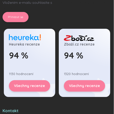
Vložením e-mailu souhlasíte s
podmínkami ochrany osobních
údajů
Přihlásit se
Heureka recenze
Zboží.cz recenze
94 %
94 %
1130 hodnocení
1320 hodnocení
Všechny recenze
Všechny recenze
Kontakt