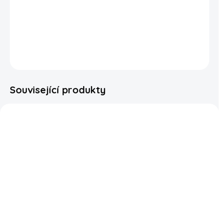
Balení praskacích bonbónů ve tvaru krystalů s příchutí
coly, které vám budou v ústech hlasitě praskat.
DETAILNÍ INFORMACE
ZEPTAT SE
HLÍDAT
Související produkty
SKLADEM
SKLADEM
Fizz Wiz Popping
KitKat Lemon Crisp 42g
Candy Cherry 5g
69 Kč