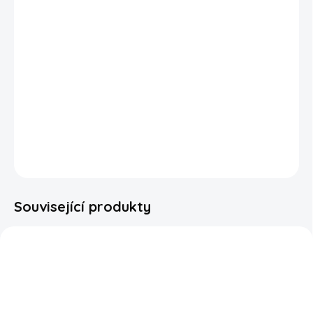
Americké pražené mandle
Blue Diamond Honey
Roasted
přináší velmi oblíbenou kombinaci slaných
pražených mandlí a medu. Kombinace slaného a sladkého je
velmi populární a oblíbená.
Blue Diamond Honey Roasted
jsou skvělé jako chutný snack ke sledování oblíbených
pořadů nebo jako součást různých dezertů nebo salátů.
DETAILNÍ INFORMACE
ZEPTAT SE
HLÍDAT
Související produkty