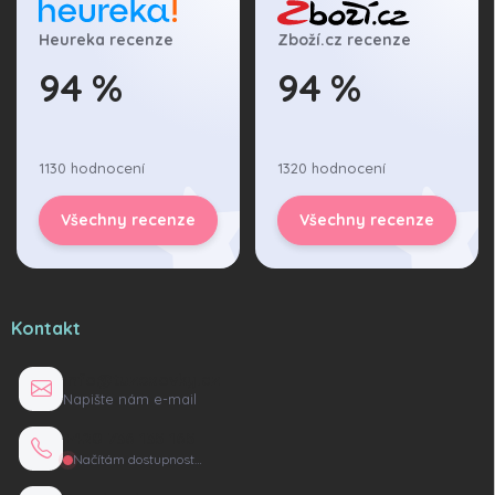
Heureka recenze
Zboží.cz recenze
94 %
94 %
1130 hodnocení
1320 hodnocení
Všechny recenze
Všechny recenze
Kontakt
info@tuzexovky.cz
Napište nám e-mail
+420 736 135 165
Načítám dostupnost…