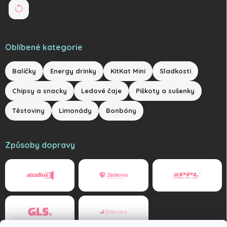
Reklamace a vrácení zboží
Oblíbené kategorie
Balíčky
Energy drinky
KitKat Mini
Sladkosti
Chipsy a snacky
Ledové čaje
Piškoty a sušenky
Těstoviny
Limonády
Bonbóny
Způsoby dopravy