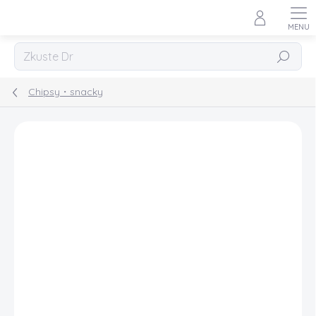
Přejít
na
obsah
Hledat
Chipsy・snacky
Podrobnosti hodnocení
Neohodnoceno