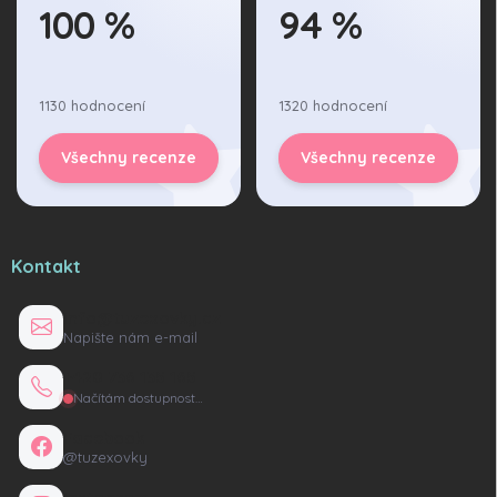
100 %
94 %
1130 hodnocení
1320 hodnocení
Všechny recenze
Všechny recenze
Kontakt
info@tuzexovky.cz
Napište nám e-mail
+420 736 135 165
Načítám dostupnost…
Facebook
@tuzexovky