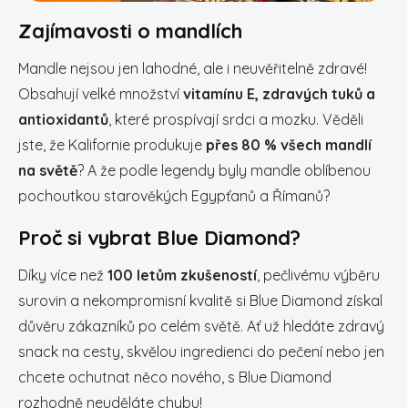
Zajímavosti o mandlích
Mandle nejsou jen lahodné, ale i neuvěřitelně zdravé!
Obsahují velké množství
vitamínu E, zdravých tuků a
antioxidantů
, které prospívají srdci a mozku. Věděli
jste, že Kalifornie produkuje
přes 80 % všech mandlí
na světě
? A že podle legendy byly mandle oblíbenou
pochoutkou starověkých Egypťanů a Římanů?
Proč si vybrat Blue Diamond?
Díky více než
100 letům zkušeností
, pečlivému výběru
surovin a nekompromisní kvalitě si Blue Diamond získal
důvěru zákazníků po celém světě. Ať už hledáte zdravý
snack na cesty, skvělou ingredienci do pečení nebo jen
chcete ochutnat něco nového, s Blue Diamond
rozhodně neuděláte chybu!