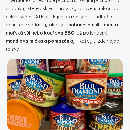
Blue Diamond neustále přichází s novými příchutěmi a
produkty, které oslovují milovníky zdravého mlsání po
celém světě. Od klasických pražených mandlí přes
ochucené varianty, jako jsou
habanero chilli, med a
mořská sůl nebo kouřová BBQ
, až po lahodná
mandlová mléka a pomazánky
– každý si zde najde
to své.