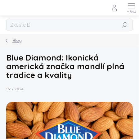
Přejít
na
obsah
Hledat
Blog
Blue Diamond: Ikonická
americká značka mandlí plná
tradice a kvality
16.12.2024