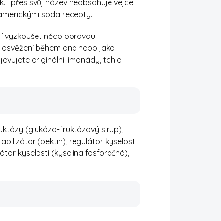
k. I přes svůj název neobsahuje vejce –
 americkými soda recepty.
tějí vyzkoušet něco opravdu
ké osvěžení během dne nebo jako
evujete originální limonády, tahle
uktózy (glukózo-fruktózový sirup),
abilizátor (pektin), regulátor kyselosti
látor kyselosti (kyselina fosforečná),