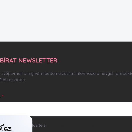
BÍRAT NEWSLETTER
e svůj e-mail a my vám budeme zasílat informace o nových produkt
šem e-shopu.
L
ním e-mailu souhlasíte s
podmínkami ochrany osobních údajů