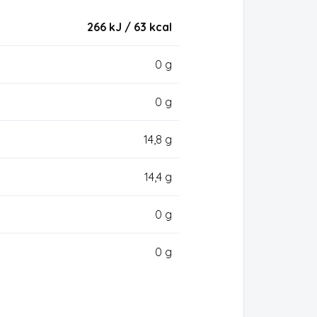
266 kJ / 63
kcal
0 g
0 g
14,8 g
14,4 g
0 g
0 g