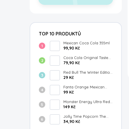
TOP 10 PRODUKTŮ
Mexican Coca Cola 355ml
99,90 Kč
Coca Cola Original Taste
Japan 300ml
79,90 Kč
Red Bull The Winter Edition
Fuji Apple Gingersmack
29 Kč
250ml
Fanta Orange Mexican
355ml
99 Kč
Monster Energy Ultra Red
149 Kč
White & Blue Razz 473ml
Jolly Time Popcorn The
Big Cheese 100g
34,90 Kč