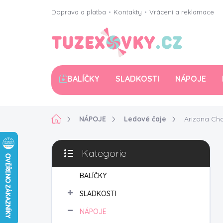
Přejít
Doprava a platba
•
Kontakty
•
Vrácení a reklamace
na
obsah
BALÍČKY
SLADKOSTI
NÁPOJE
Domů
NÁPOJE
Ledové čaje
Arizona Ch
P
Kategorie
o
Přeskočit
s
kategorie
t
BALÍČKY
r
SLADKOSTI
a
n
NÁPOJE
n