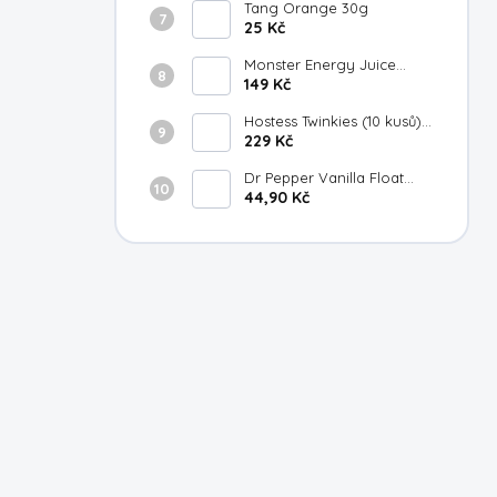
Tang Orange 30g
25 Kč
Monster Energy Juice
Strawberry Lemonade
149 Kč
473ml
Hostess Twinkies (10 kusů)
385g
229 Kč
Dr Pepper Vanilla Float
355ml
44,90 Kč