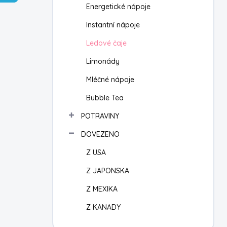
Energetické nápoje
í
p
Instantní nápoje
a
n
Ledové čaje
e
Limonády
l
Mléčné nápoje
Bubble Tea
POTRAVINY
DOVEZENO
Z USA
Z JAPONSKA
Z MEXIKA
Z KANADY