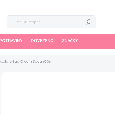
Hledat
POTRAVINY
DOVEZENO
ZNAČKY
ocolate Egg Cream Soda 650ml
Neohodnoceno
Podrobnosti hodnocení
NOVINKA
69
Měr
10,6
cena
SK