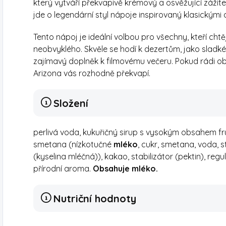
který vytváří překvapivě krémový a osvěžující zážite
jde o legendární styl nápoje inspirovaný klasickými
Tento nápoj je ideální volbou pro všechny, kteří ch
neobvyklého. Skvěle se hodí k dezertům, jako slad
zajímavý doplněk k filmovému večeru. Pokud rádi obj
Arizona vás rozhodně překvapí.
Složení
perlivá voda, kukuřičný sirup s vysokým obsahem fr
smetana (nízkotučné
mléko
, cukr, smetana, voda, st
(kyselina mléčná)), kakao, stabilizátor (pektin), regu
přírodní aroma.
Obsahuje mléko.
Nutriční hodnoty