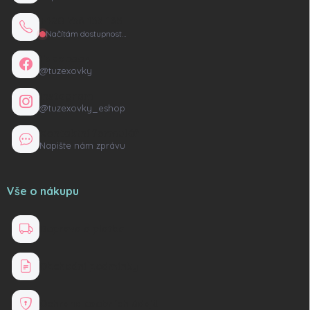
+420 736 135 165
Načítám dostupnost…
Facebook
@tuzexovky
Instagram
@tuzexovky_eshop
Kontaktní formulář
Napište nám zprávu
Vše o nákupu
Doprava a platba
Obchodní podmínky
Ochrana osobních údajů