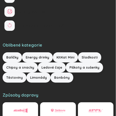
Soubory cookies
Reklamace a vrácení zboží
Oblíbené kategorie
Balíčky
Energy drinky
KitKat Mini
Sladkosti
Chipsy a snacky
Ledové čaje
Piškoty a sušenky
Těstoviny
Limonády
Bonbóny
Způsoby dopravy