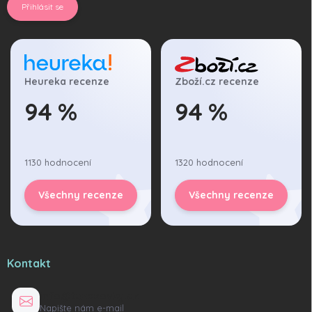
Přihlásit se
Heureka recenze
Zboží.cz recenze
94 %
94 %
1130 hodnocení
1320 hodnocení
Všechny recenze
Všechny recenze
Kontakt
info@tuzexovky.cz
Napište nám e-mail