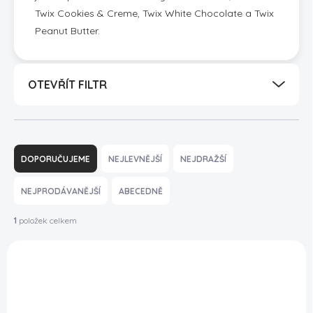
Twix Cookies & Creme, Twix White Chocolate a Twix
Peanut Butter.
OTEVŘÍT FILTR
Ř
a
DOPORUČUJEME
NEJLEVNĚJŠÍ
NEJDRAŽŠÍ
z
e
NEJPRODÁVANĚJŠÍ
ABECEDNĚ
n
í
1
položek celkem
p
V
r
ý
o
VÝPRODEJ
p
d
i
u
s
k