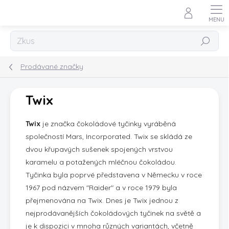
Přejít
na
obsah
Hledat
Prodávané značky
Twix
Twix
je značka čokoládové tyčinky vyráběná
společností Mars, Incorporated. Twix se skládá ze
dvou křupavých sušenek spojených vrstvou
karamelu a potažených mléčnou čokoládou.
Tyčinka byla poprvé představena v Německu v roce
1967 pod názvem "Raider" a v roce 1979 byla
přejmenována na Twix. Dnes je Twix jednou z
nejprodávanějších čokoládových tyčinek na světě a
je k dispozici v mnoha různých variantách, včetně