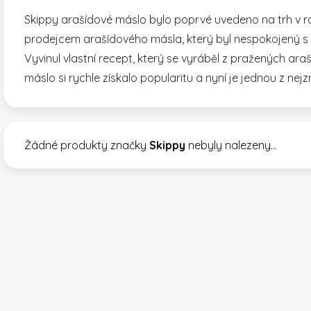
Skippy arašídové máslo bylo poprvé uvedeno na trh v
prodejcem arašídového másla, který byl nespokojený s 
Vyvinul vlastní recept, který se vyráběl z pražených araší
máslo si rychle získalo popularitu a nyní je jednou z ne
Žádné produkty značky
Skippy
nebyly nalezeny...