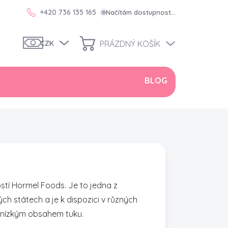
+420 736 135 165
Načítám dostupnost…
PRÁZDNÝ KOŠÍK
CZK
NÁKUPNÍ
KOŠÍK
BLOG
tí Hormel Foods. Je to jedna z
h státech a je k dispozici v různých
s nízkým obsahem tuku.