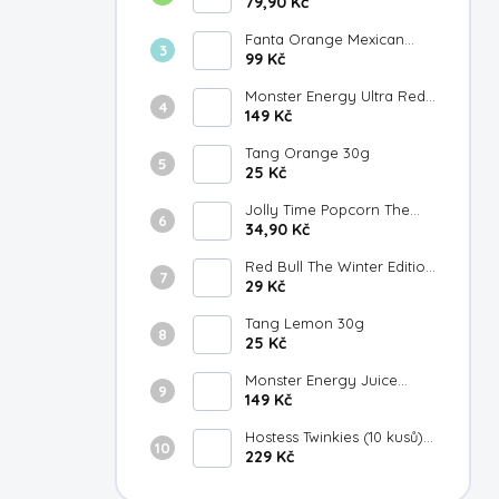
Japan 300ml
79,90 Kč
Fanta Orange Mexican
355ml
99 Kč
Monster Energy Ultra Red
149 Kč
White & Blue Razz 473ml
Tang Orange 30g
25 Kč
Jolly Time Popcorn The
Big Cheese 100g
34,90 Kč
Red Bull The Winter Edition
Fuji Apple Gingersmack
29 Kč
250ml
Tang Lemon 30g
25 Kč
Monster Energy Juice
Strawberry Lemonade
149 Kč
473ml
Hostess Twinkies (10 kusů)
385g
229 Kč