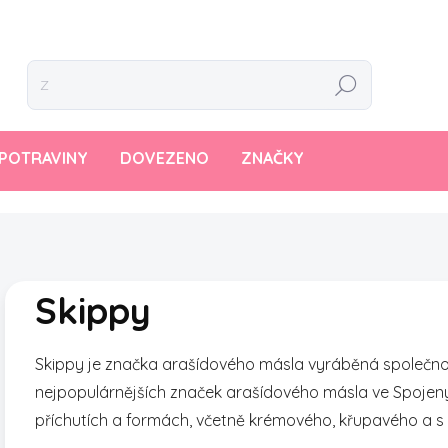
Hledat
POTRAVINY
DOVEZENO
ZNAČKY
Skippy
Skippy je značka arašídového másla vyráběná společnos
nejpopulárnějších značek arašídového másla ve Spojenýc
příchutích a formách, včetně krémového, křupavého a 