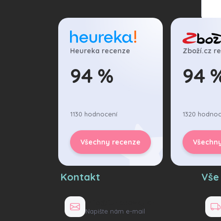
Vlože
Heureka recenze
Zboží.cz r
Při
94 %
94 
1130 hodnocení
1320 hodnoc
Všechny recenze
Všechn
Kontakt
Vše
info@tuzexovky.cz
Napište nám e-mail