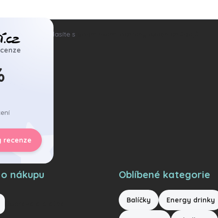
ním e-mailu souhlasíte s
podmínkami ochrany osobních údajů
ecenze
hlásit se
%
ení
y recenze
 o nákupu
Oblíbené kategorie
Balíčky
Energy drinky
Doprava a platba