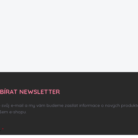
BÍRAT NEWSLETTER
e svůj e-mail a my vám budeme zasílat informace o nových produkt
šem e-shopu.
L