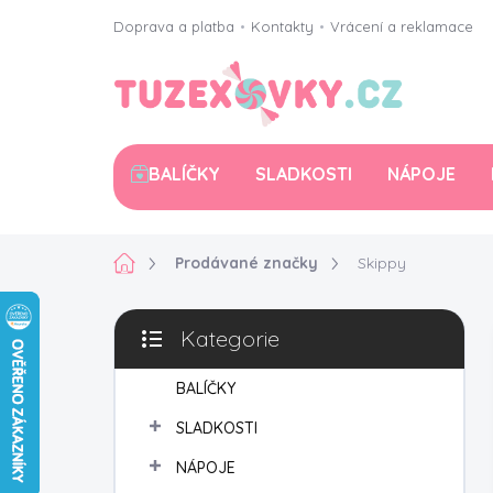
Přejít
Doprava a platba
•
Kontakty
•
Vrácení a reklamace
na
obsah
BALÍČKY
SLADKOSTI
NÁPOJE
Domů
Prodávané značky
Skippy
P
Kategorie
o
Přeskočit
s
kategorie
t
BALÍČKY
r
SLADKOSTI
a
n
NÁPOJE
n