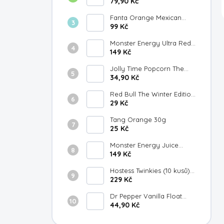
Japan 300ml
79,90 Kč
Fanta Orange Mexican
355ml
99 Kč
Monster Energy Ultra Red
149 Kč
White & Blue Razz 473ml
Jolly Time Popcorn The
Big Cheese 100g
34,90 Kč
Red Bull The Winter Edition
Fuji Apple Gingersmack
29 Kč
250ml
Tang Orange 30g
25 Kč
Monster Energy Juice
Strawberry Lemonade
149 Kč
473ml
Hostess Twinkies (10 kusů)
385g
229 Kč
Dr Pepper Vanilla Float
355ml
44,90 Kč