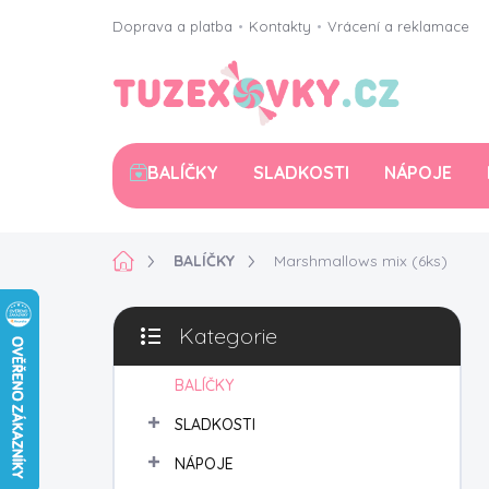
Přejít
Doprava a platba
•
Kontakty
•
Vrácení a reklamace
na
obsah
BALÍČKY
SLADKOSTI
NÁPOJE
Domů
BALÍČKY
Marshmallows mix (6ks)
P
Kategorie
o
Přeskočit
s
kategorie
t
BALÍČKY
r
SLADKOSTI
a
n
NÁPOJE
n