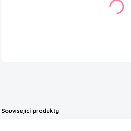
Mát
trad
balí
či o
vyro
DETA
Související produkty
NOVÝ MIX
NOVÝ MIX