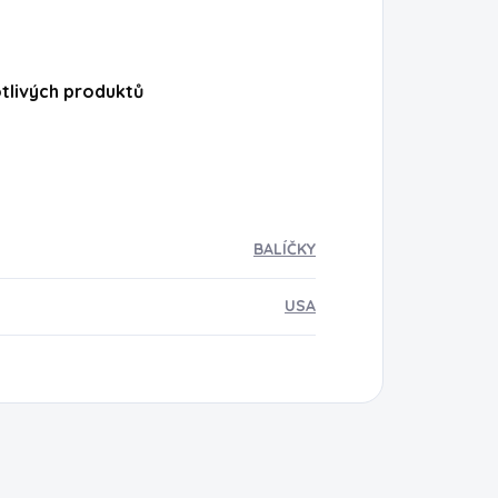
otlivých produktů
BALÍČKY
USA