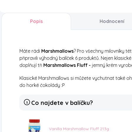
Obsahuje
o dvě originální
9 různých mini
křupavé svačinky.
KitKatů, díky
Čeká Vás pestrý
Popis
Hodnocení
kterým můžete
výběr ledových
objevit jedinečné
čajů, ovocných
příchutě, které se...
limonád...
Máte rádi
Marshmallows
? Pro všechny milovníky té
připravili výhodný balíček 6 produktů. Nejen klasic
doplňují tři
Marshmallows Fluff -
jemný krém vyrobe
Klasické Marshmallows si můžete vychutnat také ohř
do horké čokolády :P
Co najdete v balíčku?
Vanilla Marshmallow Fluff 213g