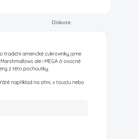
Diskuze
to tradiční americké cukrovinky jsme
ké Marshmallows ale i MEGA či ovocné
ný z této pochoutky.
áté například na ohni, v toustu nebo