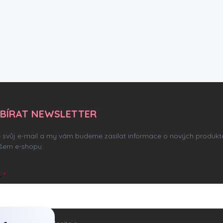
BÍRAT NEWSLETTER
e svůj e-mail a my vám budeme zasílat informace o nových produkt
šem e-shopu.
L