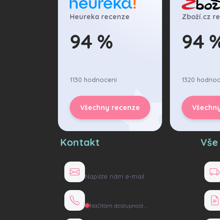
Vlože
Heureka recenze
Zboží.cz r
Při
94 %
94 
1130 hodnocení
1320 hodnoc
Všechny recenze
Všechn
Kontakt
Vše
info@tuzexovky.cz
Napište nám e-mail
+420 736 135 165
Načítám dostupnost…