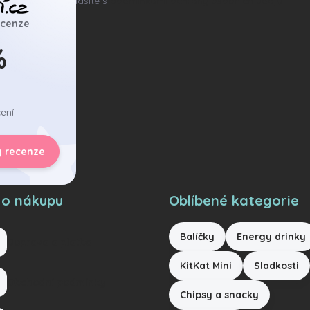
ním e-mailu souhlasíte s
podmínkami ochrany osobních údajů
ecenze
hlásit se
%
ení
y recenze
 o nákupu
Oblíbené kategorie
Balíčky
Energy drinky
Doprava a platba
KitKat Mini
Sladkosti
Obchodní podmínky
Chipsy a snacky