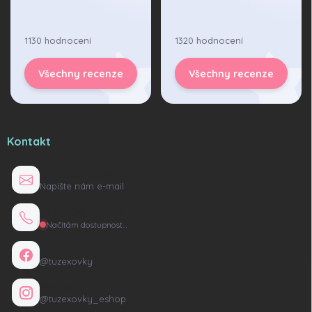
1130 hodnocení
1320 hodnocení
Všechny recenze
Všechny recenze
Kontakt
info@tuzexovky.cz
Napište nám e-mail
+420 736 135 165
Načítám dostupnost…
Facebook
@tuzexovky
Instagram
@tuzexovky_eshop