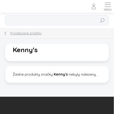
Přejít
na
obsah
Hledat
Prodávané značky
Kenny's
Žádné produkty značky
Kenny's
nebyly nalezeny...
Z
á
p