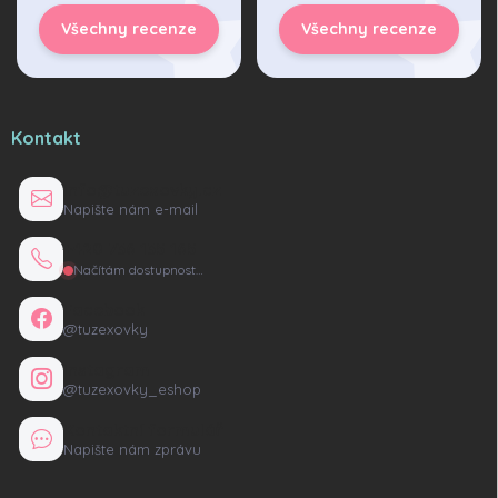
Všechny recenze
Všechny recenze
Kontakt
info@tuzexovky.cz
Napište nám e-mail
+420 736 135 165
Načítám dostupnost…
Facebook
@tuzexovky
Instagram
@tuzexovky_eshop
Kontaktní formulář
Napište nám zprávu