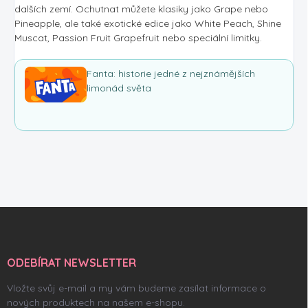
dalších zemí. Ochutnat můžete klasiky jako Grape nebo
Pineapple, ale také exotické edice jako White Peach, Shine
Muscat, Passion Fruit Grapefruit nebo speciální limitky.
Fanta: historie jedné z nejznámějších
limonád světa
Z
á
p
a
ODEBÍRAT NEWSLETTER
t
í
Vložte svůj e-mail a my vám budeme zasílat informace o
nových produktech na našem e-shopu.