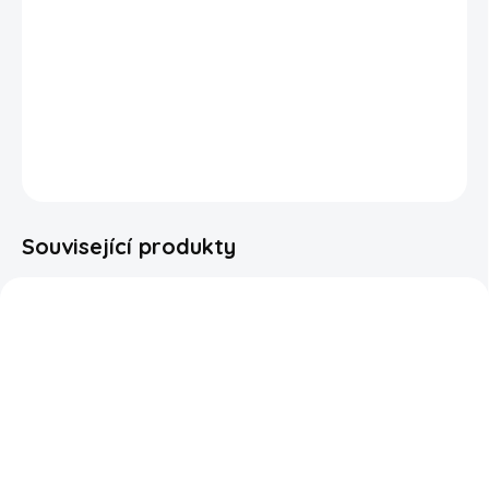
Zažij explozi ovocné chuti s děsivě dobrou Fantou Chucky’s
Punch! Tato speciální limitovaná edice inspirovaná ikonickou
hororovou postavou
Chucky
přináší jedinečné osvěžení s
intenzivní ovocnou příchutí punče
🍓🍒🍊.
DETAILNÍ INFORMACE
ZEPTAT SE
HLÍDAT
Související produkty
SKLADEM
SKLADEM