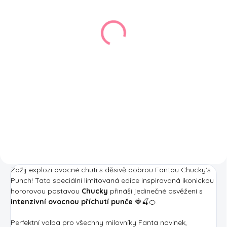
Fanta Berry 355ml
Fanta Grape 355ml
44,90 Kč
44,90 Kč
Měrná
Měrná
12,65 Kč / 100 ml
12,65 Kč / 100 ml
cena:
cena:
Do košíku
Do košíku
Modrá Fanta? Ano, tato nová
Fanta Grape je pro ty,
příchuť lesních plodů
kteří mají slabost pro fialovou!
světoznámého nápoje Vás
Svěží, sladká a osvěžující
překvapí nejenom chutí, ale i
chuť hroznové Fanty je čistá
barvou.
blaženost. Pokud jste fanouškem
hladké textury Fanty, budete...
Zažij explozi ovocné chuti s děsivě dobrou Fantou Chucky’s
Punch! Tato speciální limitovaná edice inspirovaná ikonickou
hororovou postavou
Chucky
přináší jedinečné osvěžení s
intenzivní ovocnou příchutí punče
🍓🍒🍊.
Perfektní volba pro všechny milovníky Fanta novinek,