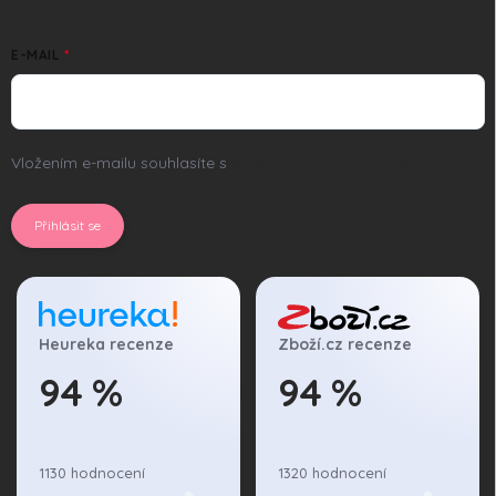
E-MAIL
Vložením e-mailu souhlasíte s
podmínkami ochrany osobních
údajů
Přihlásit se
Heureka recenze
Zboží.cz recenze
94 %
94 %
1130 hodnocení
1320 hodnocení