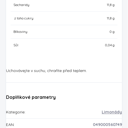
Sacharidy
11,8 g
z toho cukry
11,8 g
Bílkoviny
0 g
Sůl
0,04 g
Uchovávejte v suchu, chraňte před teplem.
Doplňkové parametry
Kategorie
:
Limonády
EAN
:
049000560749