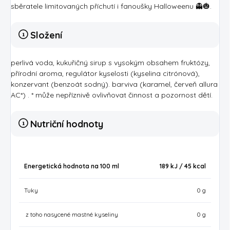
sběratele limitovaných příchutí i fanoušky Halloweenu 👻🎃.
Složení
perlivá voda, kukuřičný sirup s vysokým obsahem fruktózy,
přírodní aroma, regulátor kyselosti (kyselina citrónová),
konzervant (benzoát sodný). barviva (karamel, červeň allura
AC*) . * může nepříznivě ovlivňovat činnost a pozornost dětí.
Nutriční hodnoty
Energetická hodnota na 100 ml
189 kJ / 45
kcal
Tuky
0 g
z toho nasycené mastné kyseliny
0 g