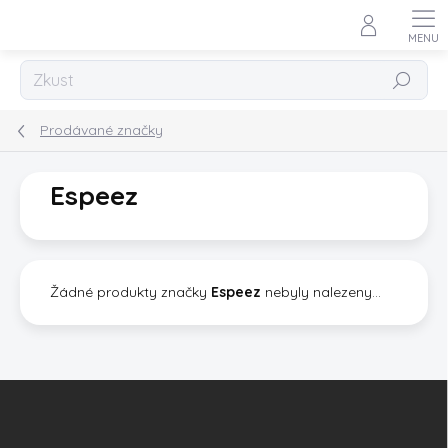
Přejít
na
obsah
Hledat
Prodávané značky
Espeez
Žádné produkty značky
Espeez
nebyly nalezeny...
Z
á
p