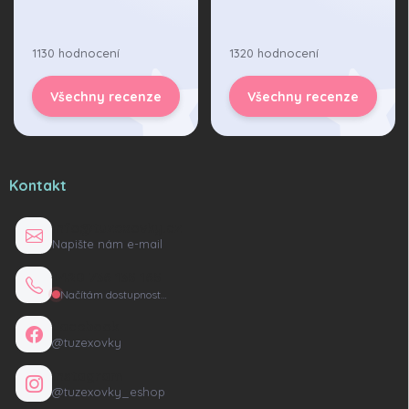
1130 hodnocení
1320 hodnocení
Všechny recenze
Všechny recenze
Kontakt
info@tuzexovky.cz
Napište nám e-mail
+420 736 135 165
Načítám dostupnost…
Facebook
@tuzexovky
Instagram
@tuzexovky_eshop