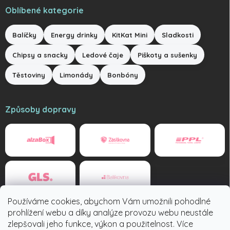
Oblíbené kategorie
Balíčky
Energy drinky
KitKat Mini
Sladkosti
Chipsy a snacky
Ledové čaje
Piškoty a sušenky
Těstoviny
Limonády
Bonbóny
Způsoby dopravy
Používáme cookies, abychom Vám umožnili pohodlné
Způsoby platby
prohlížení webu a díky analýze provozu webu neustále
zlepšovali jeho funkce, výkon a použitelnost. Více