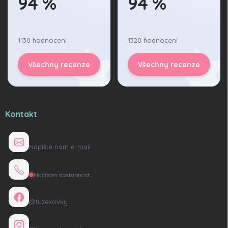
94 %
94 %
1130 hodnocení
1320 hodnocení
Všechny recenze
Všechny recenze
Kontakt
info@tuzexovky.cz
Napište nám e-mail
+420 736 135 165
Načítám dostupnost…
Facebook
@tuzexovky
Instagram