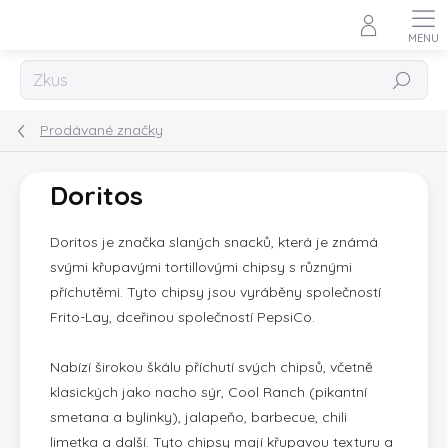
Přejít
na
obsah
Hledat
Prodávané značky
Doritos
Doritos je značka slaných snacků, která je známá
svými křupavými tortillovými chipsy s různými
příchutěmi. Tyto chipsy jsou vyráběny společností
Frito-Lay, dceřinou společností PepsiCo.
Nabízí širokou škálu příchutí svých chipsů, včetně
klasických jako nacho sýr, Cool Ranch (pikantní
smetana a bylinky), jalapeňo, barbecue, chili
limetka a další. Tyto chipsy mají křupavou texturu a