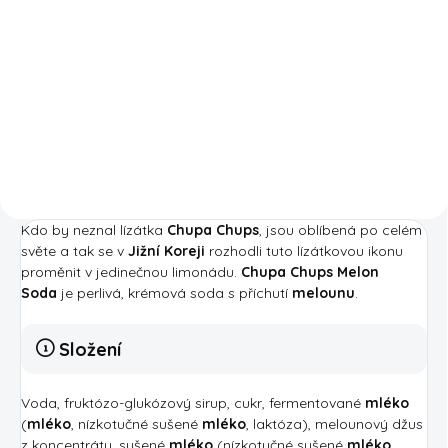
Pringles Cheddar Cheese jsou
ikonické americké chipsy s
výraznou chutí pravého čedaru,
která si tě získá hned po prvním
kousnutí. Každý plátek má
dokonale křupavou strukturu a...
Kdo by neznal lízátka
Chupa Chups
, jsou oblíbená po celém
světe a tak se v
Jižní Koreji
rozhodli tuto lízátkovou ikonu
proměnit v jedinečnou limonádu.
Chupa Chups Melon
Soda
je perlivá, krémová soda s příchutí
melounu
.
Složení
Voda, fruktózo-glukózový sirup, cukr, fermentované
mléko
(
mléko
, nízkotučné sušené
mléko
, laktóza), melounový džus
z koncentrátu, sušené
mléko
(nízkotučné sušené
mléko
,