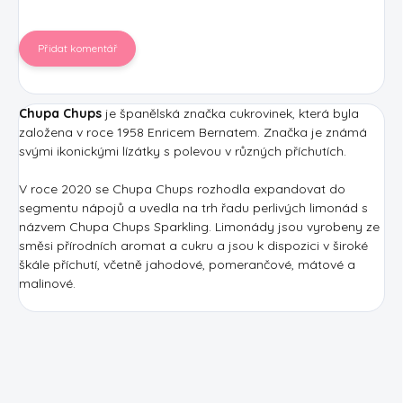
Přidat komentář
Chupa Chups
je španělská značka cukrovinek, která byla
založena v roce 1958 Enricem Bernatem. Značka je známá
svými ikonickými lízátky s polevou v různých příchutích.
V roce 2020 se Chupa Chups rozhodla expandovat do
segmentu nápojů a uvedla na trh řadu perlivých limonád s
názvem Chupa Chups Sparkling. Limonády jsou vyrobeny ze
směsi přírodních aromat a cukru a jsou k dispozici v široké
škále příchutí, včetně jahodové, pomerančové, mátové a
malinové.