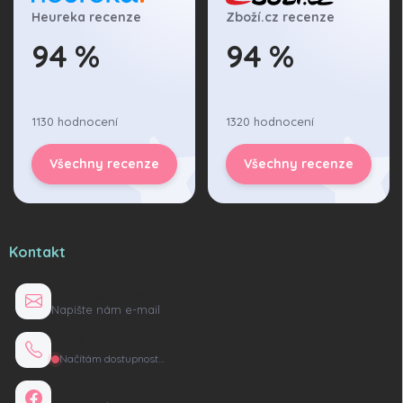
Heureka recenze
Zboží.cz recenze
94 %
94 %
1130 hodnocení
1320 hodnocení
Všechny recenze
Všechny recenze
Kontakt
info@tuzexovky.cz
Napište nám e-mail
+420 736 135 165
Načítám dostupnost…
Facebook