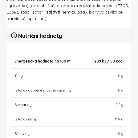
syrovátka), oxid uhličitý, aromata, regulátor kyselosti (E300,
E338), stabilizátor (
sojová
hemiculosa), barviva (světlice
barvířská, spirulina).
Nutriční hodnoty
Energetická hodnota na 100 ml
209 kJ / 50
kcal
Tuky
0 g
z toho nasycené mastné kyseliny
0 g
Sacharidy
12,2 g
z toho cukry
11,9 g
Bílkoviny
0 g