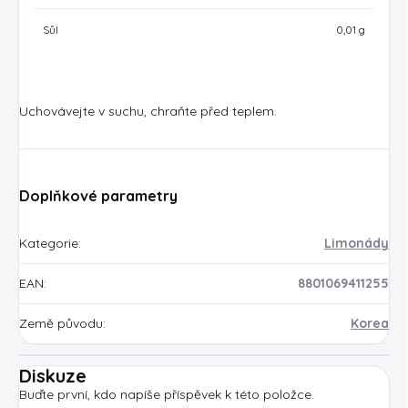
Sůl
0,01 g
Uchovávejte v suchu, chraňte před teplem.
Doplňkové parametry
Kategorie
:
Limonády
EAN
:
8801069411255
Země původu
:
Korea
Diskuze
Buďte první, kdo napíše příspěvek k této položce.