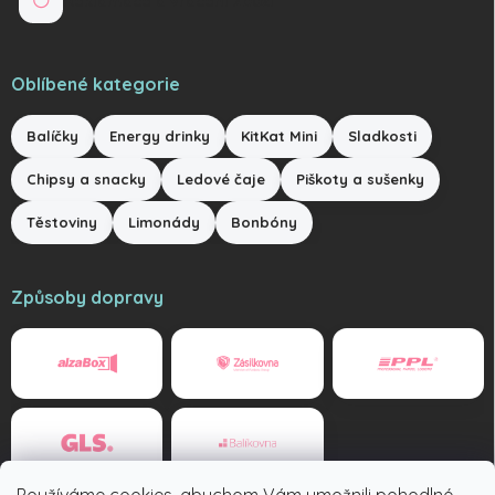
Reklamace a vrácení zboží
Oblíbené kategorie
Balíčky
Energy drinky
KitKat Mini
Sladkosti
Chipsy a snacky
Ledové čaje
Piškoty a sušenky
Těstoviny
Limonády
Bonbóny
Způsoby dopravy