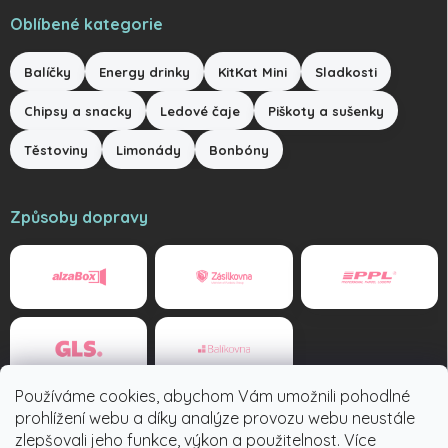
Oblíbené kategorie
Balíčky
Energy drinky
KitKat Mini
Sladkosti
Chipsy a snacky
Ledové čaje
Piškoty a sušenky
Těstoviny
Limonády
Bonbóny
Způsoby dopravy
Používáme cookies, abychom Vám umožnili pohodlné
Způsoby platby
prohlížení webu a díky analýze provozu webu neustále
zlepšovali jeho funkce, výkon a použitelnost. Více