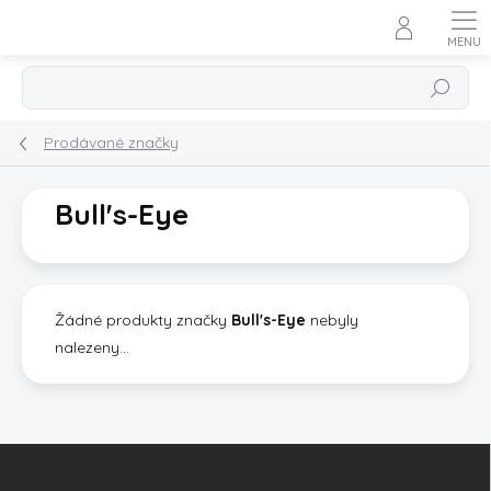
Přejít
na
obsah
Hledat
Prodávané značky
Bull's-Eye
Žádné produkty značky
Bull's-Eye
nebyly
nalezeny...
Z
á