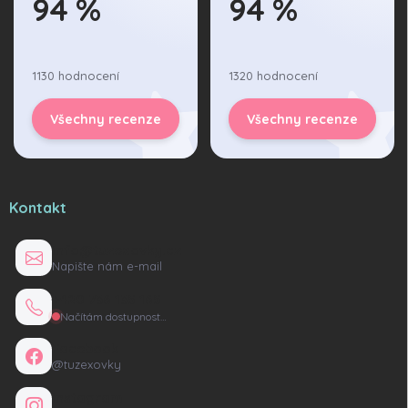
94 %
94 %
1130 hodnocení
1320 hodnocení
Všechny recenze
Všechny recenze
Kontakt
info@tuzexovky.cz
Napište nám e-mail
+420 736 135 165
Načítám dostupnost…
Facebook
@tuzexovky
Instagram