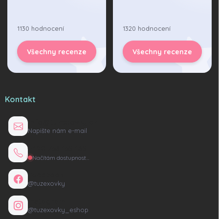
1130 hodnocení
1320 hodnocení
Všechny recenze
Všechny recenze
Kontakt
info@tuzexovky.cz
Napište nám e-mail
+420 736 135 165
Načítám dostupnost…
Facebook
@tuzexovky
Instagram
@tuzexovky_eshop