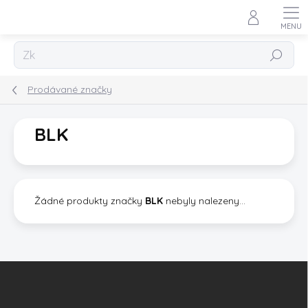
Přejít
na
obsah
Hledat
Prodávané značky
BLK
Žádné produkty značky
BLK
nebyly nalezeny...
Z
á
p