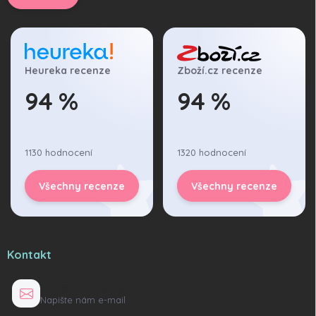
Heureka recenze
Zboží.cz recenze
94 %
94 %
1130 hodnocení
1320 hodnocení
Všechny recenze
Všechny recenze
Kontakt
info@tuzexovky.cz
Napište nám e-mail