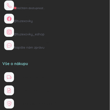
+420 736 135 165
Načítám dostupnost…
Facebook
@tuzexovky
Instagram
@tuzexovky_eshop
Kontaktní formulář
Napište nám zprávu
Vše o nákupu
Doprava a platba
Obchodní podmínky
Ochrana osobních údajů