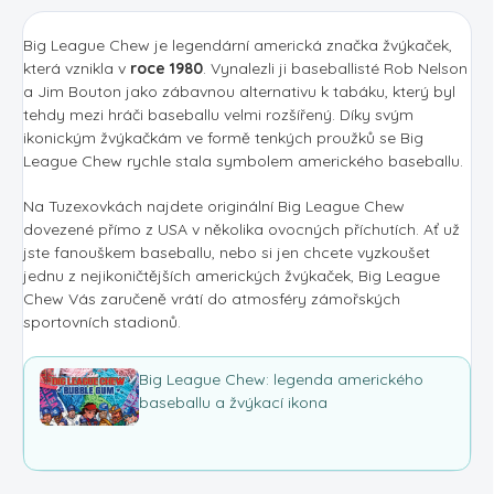
Big League Chew je legendární americká značka žvýkaček,
která vznikla v
roce 1980
. Vynalezli ji baseballisté Rob Nelson
a Jim Bouton jako zábavnou alternativu k tabáku, který byl
tehdy mezi hráči baseballu velmi rozšířený. Díky svým
ikonickým žvýkačkám ve formě tenkých proužků se Big
League Chew rychle stala symbolem amerického baseballu.
Na Tuzexovkách najdete originální Big League Chew
dovezené přímo z USA v několika ovocných příchutích. Ať už
jste fanouškem baseballu, nebo si jen chcete vyzkoušet
jednu z nejikoničtějších amerických žvýkaček, Big League
Chew Vás zaručeně vrátí do atmosféry zámořských
sportovních stadionů.
Big League Chew: legenda amerického
baseballu a žvýkací ikona