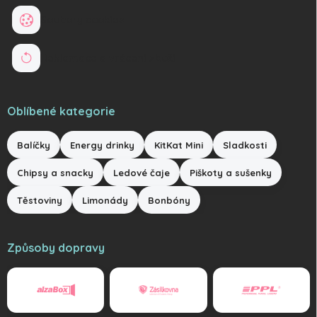
Soubory cookies
Reklamace a vrácení zboží
Oblíbené kategorie
Balíčky
Energy drinky
KitKat Mini
Sladkosti
Chipsy a snacky
Ledové čaje
Piškoty a sušenky
Těstoviny
Limonády
Bonbóny
Způsoby dopravy