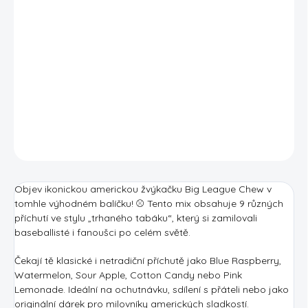
Oficiální žvýkačka americké baseballové ligy Big League
Chew ve výhodném balíčku 9 příchutí této americké
legendy. Vyzkoušejte všechny oblíbené příchuti od
klasické bubble gum, přes vodní melou, jahodu až po
hrozno. Žvýkejte jako profi hráč amerického baseballu.
DETAILNÍ INFORMACE
ZEPTAT SE
HLÍDAT
Objev ikonickou americkou žvýkačku Big League Chew v
tomhle výhodném balíčku! ⚾ Tento mix obsahuje 9 různých
příchutí ve stylu „trhaného tabáku“, který si zamilovali
baseballisté i fanoušci po celém světě.
Čekají tě klasické i netradiční příchutě jako Blue Raspberry,
Watermelon, Sour Apple, Cotton Candy nebo Pink
Lemonade. Ideální na ochutnávku, sdílení s přáteli nebo jako
originální dárek pro milovníky amerických sladkostí.