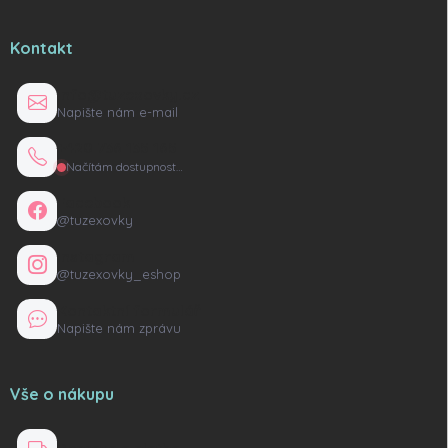
Kontakt
info@tuzexovky.cz
Napište nám e-mail
+420 736 135 165
Načítám dostupnost…
Facebook
@tuzexovky
Instagram
@tuzexovky_eshop
Kontaktní formulář
Napište nám zprávu
Vše o nákupu