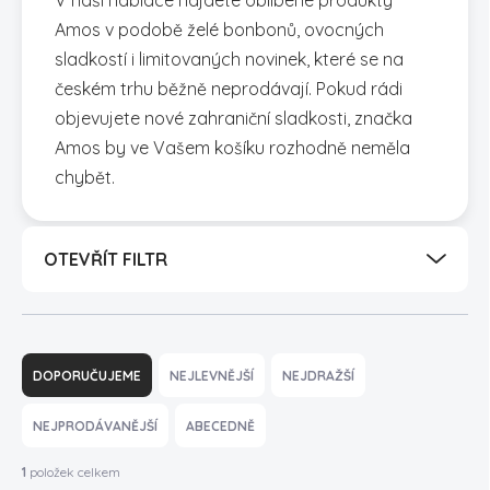
V naší nabídce najdete oblíbené produkty
Amos v podobě želé bonbonů, ovocných
sladkostí i limitovaných novinek, které se na
českém trhu běžně neprodávají. Pokud rádi
objevujete nové zahraniční sladkosti, značka
Amos by ve Vašem košíku rozhodně neměla
chybět.
OTEVŘÍT FILTR
Ř
a
DOPORUČUJEME
NEJLEVNĚJŠÍ
NEJDRAŽŠÍ
z
e
NEJPRODÁVANĚJŠÍ
ABECEDNĚ
n
í
1
položek celkem